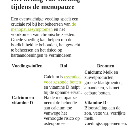
tijdens de menopauze
Een evenwichtige voeding speelt een
cruciale rol bij het beheersen van
de
menopauzesymptomen
en het
voorkomen van chronische ziekten.
Goede voeding kan helpen om de
botdichtheid te behouden, het gewicht
te beheersen en het risico op
hartaandoeningen te verminderen.
Voedingsstoffen
Rol
Bronnen
Calcium
: Melk en
Calcium is
essentieel
zuivelproducten,
voor gezonde botten
groene bladgroenten,
en vitamine D helpt
amandelen, vis met
bij de opname ervan.
eetbare botten.
Calcium en
Na de menopauze
vitamine D
neemt de behoefte
Vitamine D
:
aan calcium toe
Blootstelling aan de
vanwege het
zon, vette vis, verrijkte
verhoogde risico op
melk,
osteoporose.
voedingssupplementen.