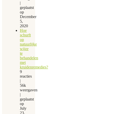
|
geplaatst
op
December
5,
2020
Hoe
schurft
op
natuurlijke
wijze
te
behandelen
met
kruidenremedies?
9
reacties
|
56k
weergaven
|
geplaatst
op
July
23,