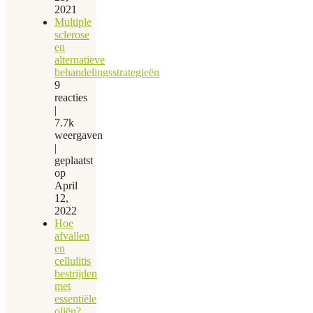
2021
Multiple
sclerose
en
alternatieve
behandelingsstrategieën
9
reacties
|
7.7k
weergaven
|
geplaatst
op
April
12,
2022
Hoe
afvallen
en
cellulitis
bestrijden
met
essentiële
oliën?