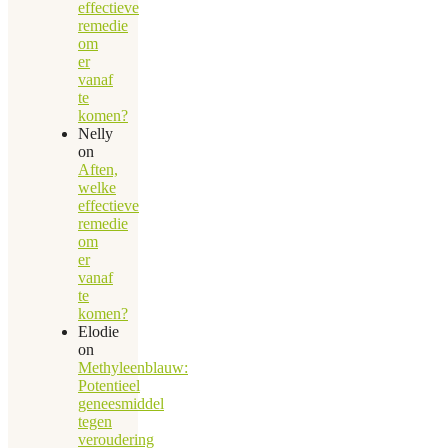
effectieve
remedie
om
er
vanaf
te
komen?
Nelly
on
Aften,
welke
effectieve
remedie
om
er
vanaf
te
komen?
Elodie
on
Methyleenblauw:
Potentieel
geneesmiddel
tegen
veroudering