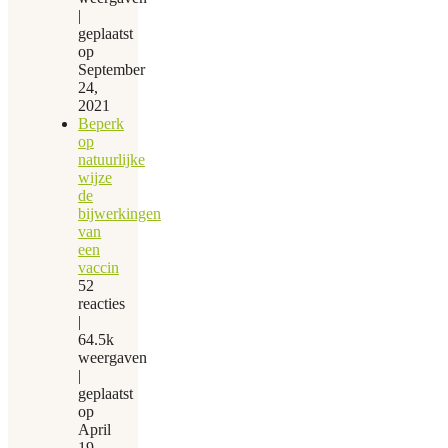
|
geplaatst
op
September
24,
2021
Beperk
op
natuurlijke
wijze
de
bijwerkingen
van
een
vaccin
52
reacties
|
64.5k
weergaven
|
geplaatst
op
April
19,