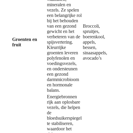
mineralen en
vezels. Ze spelen
een belangrijke rol
bij het behouden
van een gezond
Broccoli,
gewicht en het
spruitjes,
verbeteren van de
boerenkool,
Groenten en
spijsvertering.
appels,
fruit
Kleurrijke
bessen,
groenten leveren
sinaasappels,
polyfenolen en
avocado’s
voedingsvezels,
en ondersteunen
een gezond
darmmicrobioom
en hormonale
balans.
Energiebronnen
rijk aan oplosbare
vezels, die helpen
de
bloedsuikerspiegel
te stabiliseren,
waardoor het