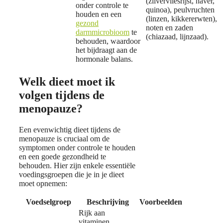
(zilvervliesrijst, haver,
onder controle te
quinoa), peulvruchten
houden en een
(linzen, kikkererwten),
gezond
noten en zaden
darmmicrobioom
te
(chiazaad, lijnzaad).
behouden, waardoor
het bijdraagt aan de
hormonale balans.
Welk dieet moet ik
volgen tijdens de
menopauze?
Een evenwichtig dieet tijdens de
menopauze is cruciaal om de
symptomen onder controle te houden
en een goede gezondheid te
behouden. Hier zijn enkele essentiële
voedingsgroepen die je in je dieet
moet opnemen:
Voedselgroep
Beschrijving
Voorbeelden
Rijk aan
vitaminen,