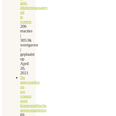
anti-
littekenmassages
uit
te
voeren
206
reacties
|
305.9k
weergaven
|
geplaatst
op
April
26,
2021
De
antwoorden
op
uw
vragen
over
homeopathische
geneesmiddelen
69