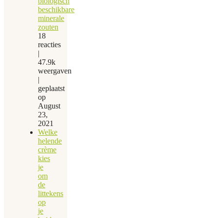
biologisch
beschikbare
minerale
zouten
18
reacties
|
47.9k
weergaven
|
geplaatst
op
August
23,
2021
Welke
helende
crème
kies
je
om
de
littekens
op
je