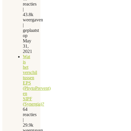
reacties
|
43.8k
weergaven
|
geplaatst
op
May
31,
2021
Wat
is
het
verschil
tussen
EPS
(PhytoPrevent)
en
SIPF
(Synergia)?
64
reacties
|
29.9k
weergaven