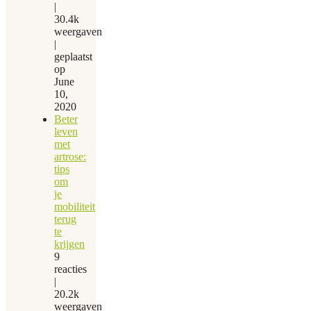
|
30.4k
weergaven
|
geplaatst
op
June
10,
2020
Beter
leven
met
artrose:
tips
om
je
mobiliteit
terug
te
krijgen
9
reacties
|
20.2k
weergaven