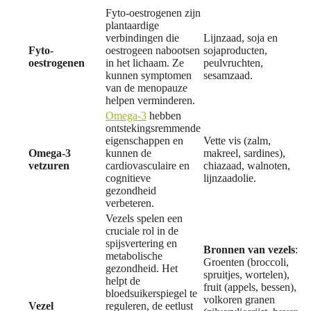
Fyto-oestrogenen zijn
plantaardige
verbindingen die
Lijnzaad, soja en
Fyto-
oestrogeen nabootsen
sojaproducten,
oestrogenen
in het lichaam. Ze
peulvruchten,
kunnen symptomen
sesamzaad.
van de menopauze
helpen verminderen.
Omega-3
hebben
ontstekingsremmende
eigenschappen en
Vette vis (zalm,
Omega-3
kunnen de
makreel, sardines),
vetzuren
cardiovasculaire en
chiazaad, walnoten,
cognitieve
lijnzaadolie.
gezondheid
verbeteren.
Vezels spelen een
cruciale rol in de
spijsvertering en
Bronnen van vezels
:
metabolische
Groenten (broccoli,
gezondheid. Het
spruitjes, wortelen),
helpt de
fruit (appels, bessen),
bloedsuikerspiegel te
volkoren granen
Vezel
reguleren, de eetlust