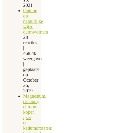
2021
Ontdoe
op
natuurlijke
wijze
darmwormen
28
reacties
|
468.4k
weergaven
|
geplaatst
op
October
26,
2019
Magnesium,
calcium,
chroom,
koper,
ijzer
en
kaliumorotaten: