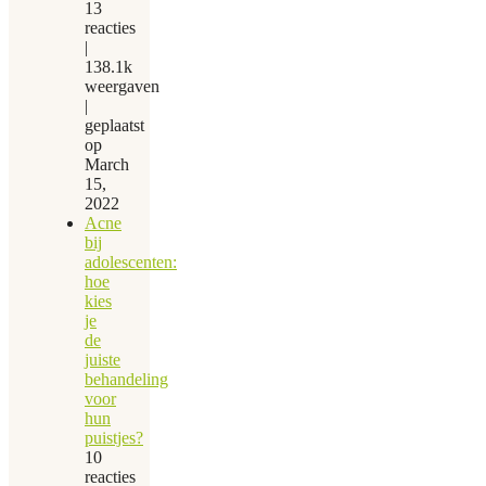
13
reacties
|
138.1k
weergaven
|
geplaatst
op
March
15,
2022
Acne
bij
adolescenten:
hoe
kies
je
de
juiste
behandeling
voor
hun
puistjes?
10
reacties