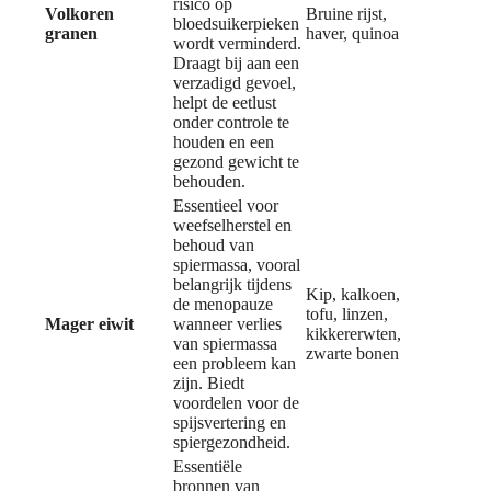
risico op
Volkoren
Bruine rijst,
bloedsuikerpieken
granen
haver, quinoa
wordt verminderd.
Draagt bij aan een
verzadigd gevoel,
helpt de eetlust
onder controle te
houden en een
gezond gewicht te
behouden.
Essentieel voor
weefselherstel en
behoud van
spiermassa, vooral
belangrijk tijdens
Kip, kalkoen,
de menopauze
tofu, linzen,
Mager eiwit
wanneer verlies
kikkererwten,
van spiermassa
zwarte bonen
een probleem kan
zijn. Biedt
voordelen voor de
spijsvertering en
spiergezondheid.
Essentiële
bronnen van