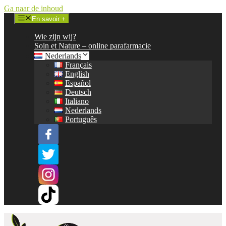
Ga naar de inhoud
En savoir +
Wie zijn wij?
Soin et Nature – online parafarmacie
Nederlands
Français
English
Español
Deutsch
Italiano
Nederlands
Português