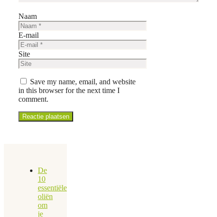
Naam
E-mail
Site
Save my name, email, and website
in this browser for the next time I
comment.
De
10
essentiële
oliën
om
je