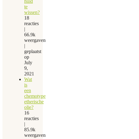
huid
te
wissen?
18
reacties
|
66.9k
weergaven
|
geplaatst
op
July
9,
2021
Wat
is
een
chemotype
etherische
olie?
16
reacties
|
85.9k
weergaven