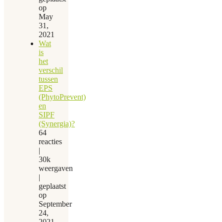
op
May
31,
2021
Wat
is
het
verschil
tussen
EPS
(PhytoPrevent)
en
SIPF
(Synergia)?
64
reacties
|
30k
weergaven
|
geplaatst
op
September
24,
2021