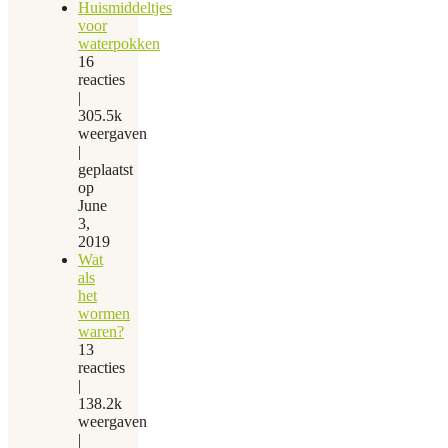
Huismiddeltjes
voor
waterpokken
16
reacties
|
305.5k
weergaven
|
geplaatst
op
June
3,
2019
Wat
als
het
wormen
waren?
13
reacties
|
138.2k
weergaven
|