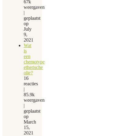
67k
weergaven
|
geplaatst
op
July
9,
2021
Wat
is
een
chemotype
etherische
olie?
16
reacties
|
85.9k
weergaven
|
geplaatst
op
March
15,
2021