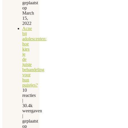
geplaatst
op
March
15,
2022
Acne
bij
adolescenten:
hoe
kies
je
de
juiste
behandeling
voor
hun
puistjes?
10
reacties
|
30.4k
weergaven
|
geplaatst
op