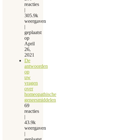
reacties
|
305.9k
weergaven
|
geplaatst
op
April
26,
2021
De
antwoorden
op
uw
vragen
over
homeopathische
geneesmiddelen
69
reacties
|
43.9k
weergaven
|
geplaatst