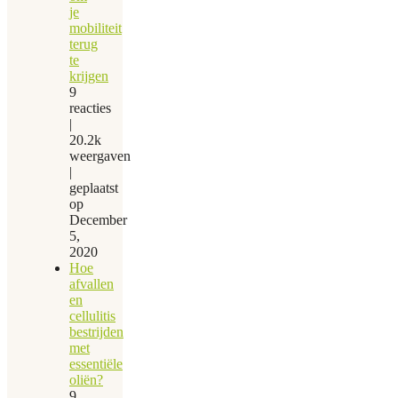
je
mobiliteit
terug
te
krijgen
9
reacties
|
20.2k
weergaven
|
geplaatst
op
December
5,
2020
Hoe
afvallen
en
cellulitis
bestrijden
met
essentiële
oliën?
9