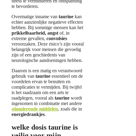
stress te verminderen en ontspanning
te bevorderen.
Overmatige inname van
taurine
kan
echter aanzienlijke negatieve effecten
hebben. Bij sommige mensen kan het
prikkelbaarheid
, angst
of, in
extreme gevallen,
convulsies
veroorzaken. Deze risico’s zijn vooral
belangrijk voor mensen die gevoelig
zijn of een geschiedenis van
neurologische aandoeningen hebben.
Daarom is een matig en verantwoord
gebruik van
taurine
essentieel om de
voordelen ervan te benutten en
complicaties te vermijden. Bij twijfel
is het raadzaam om een arts te
raadplegen, vooral als
taurine
wordt
ingenomen in combinatie met andere
stimulerende middelen
, zoals die in
energiedrankjes
.
welke dosis taurine is
veilig voor mijn