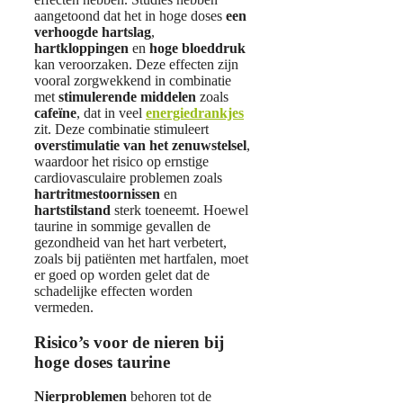
aangetoond dat het in hoge doses
een
verhoogde hartslag
,
hartkloppingen
en
hoge bloeddruk
kan veroorzaken. Deze effecten zijn
vooral zorgwekkend in combinatie
met
stimulerende middelen
zoals
cafeïne
, dat in veel
energiedrankjes
zit. Deze combinatie stimuleert
overstimulatie van het zenuwstelsel
,
waardoor het risico op ernstige
cardiovasculaire problemen zoals
hartritmestoornissen
en
hartstilstand
sterk toeneemt. Hoewel
taurine in sommige gevallen de
gezondheid van het hart verbetert,
zoals bij patiënten met hartfalen, moet
er goed op worden gelet dat de
schadelijke effecten worden
vermeden.
Risico’s voor de nieren bij
hoge doses taurine
Nierproblemen
behoren tot de