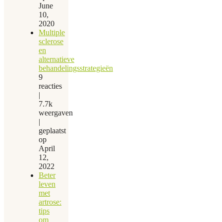
June
10,
2020
Multiple
sclerose
en
alternatieve
behandelingsstrategieën
9
reacties
|
7.7k
weergaven
|
geplaatst
op
April
12,
2022
Beter
leven
met
artrose:
tips
om