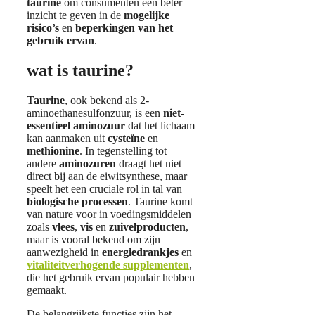
taurine
om consumenten een beter
inzicht te geven in de
mogelijke
risico’s
en
beperkingen van het
gebruik ervan
.
wat is taurine?
Taurine
, ook bekend als 2-
aminoethanesulfonzuur, is een
niet-
essentieel aminozuur
dat het lichaam
kan aanmaken uit
cysteïne
en
methionine
. In tegenstelling tot
andere
aminozuren
draagt het niet
direct bij aan de eiwitsynthese, maar
speelt het een cruciale rol in tal van
biologische processen
. Taurine komt
van nature voor in voedingsmiddelen
zoals
vlees
,
vis
en
zuivelproducten
,
maar is vooral bekend om zijn
aanwezigheid in
energiedrankjes
en
vitaliteitverhogende supplementen
,
die het gebruik ervan populair hebben
gemaakt.
De belangrijkste functies zijn het