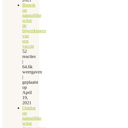
Beperk
op
natuurlijke
wijze
de
bijwerkingen
van
een
vaccin
52
reacties
|
64.6k
weergaven
|
geplaatst
op
April
19,
2021
Ontdoe
op
natuurlijke
wijze