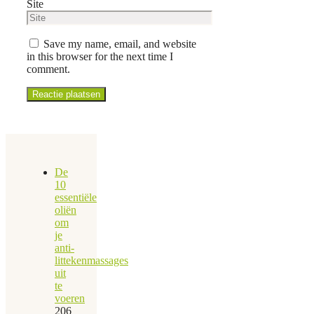
Site
Save my name, email, and website
in this browser for the next time I
comment.
De
10
essentiële
oliën
om
je
anti-
littekenmassages
uit
te
voeren
206