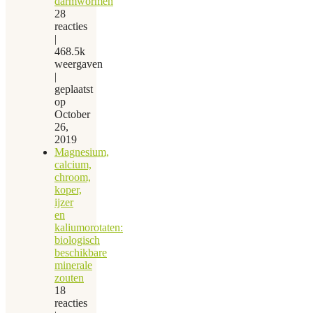
darmwormen
28
reacties
|
468.5k
weergaven
|
geplaatst
op
October
26,
2019
Magnesium,
calcium,
chroom,
koper,
ijzer
en
kaliumorotaten:
biologisch
beschikbare
minerale
zouten
18
reacties