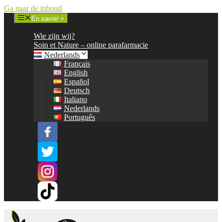
Ga naar de inhoud
En savoir +
Wie zijn wij?
Soin et Nature – online parafarmacie
Nederlands
Français
English
Español
Deutsch
Italiano
Nederlands
Português