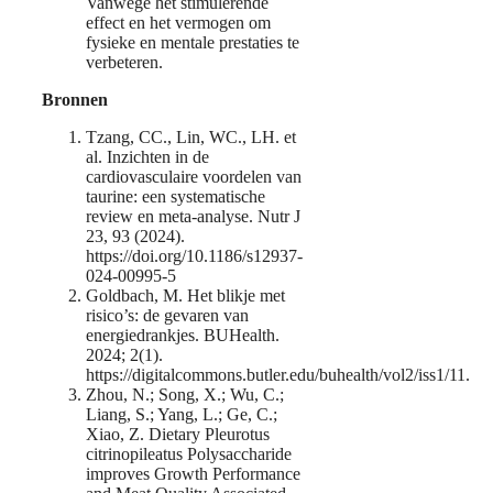
Vanwege het stimulerende
effect en het vermogen om
fysieke en mentale prestaties te
verbeteren.
Bronnen
Tzang, CC., Lin, WC., LH. et
al. Inzichten in de
cardiovasculaire voordelen van
taurine: een systematische
review en meta-analyse. Nutr J
23, 93 (2024).
https://doi.org/10.1186/s12937-
024-00995-5
Goldbach, M. Het blikje met
risico’s: de gevaren van
energiedrankjes. BUHealth.
2024; 2(1).
https://digitalcommons.butler.edu/buhealth/vol2/iss1/11.
Zhou, N.; Song, X.; Wu, C.;
Liang, S.; Yang, L.; Ge, C.;
Xiao, Z. Dietary Pleurotus
citrinopileatus Polysaccharide
improves Growth Performance