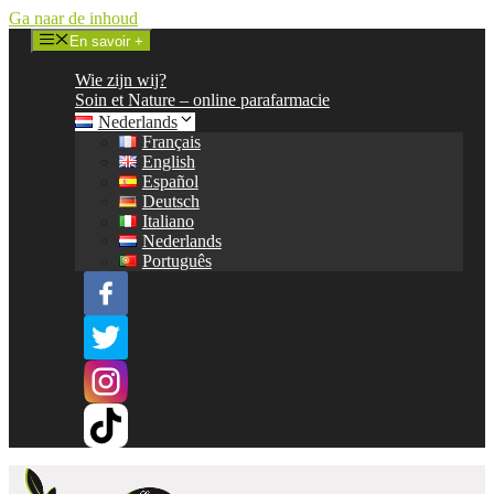
Ga naar de inhoud
En savoir +
Wie zijn wij?
Soin et Nature – online parafarmacie
Nederlands
Français
English
Español
Deutsch
Italiano
Nederlands
Português