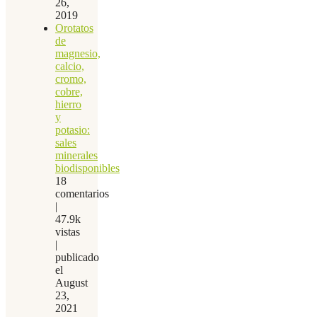
26,
2019
Orotatos
de
magnesio,
calcio,
cromo,
cobre,
hierro
y
potasio:
sales
minerales
biodisponibles
18
comentarios
|
47.9k
vistas
|
publicado
el
August
23,
2021