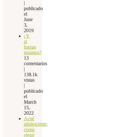
|
publicado
el
June
3,
2019
¿Y
si
fueran
gusanos?
13
comentarios
|
138.1k
vistas
|
publicado
el
March
15,
2022
Acné
adolescente:
como
elegir