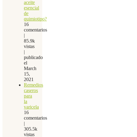
aceite
esencial
de
quimiotipo?
16
comentarios
|
85.9k
vistas
|
publicado
el
March
15,
2021
Remedios
caseros
para
la
varicela
16
comentarios
|
305.5k
vistas