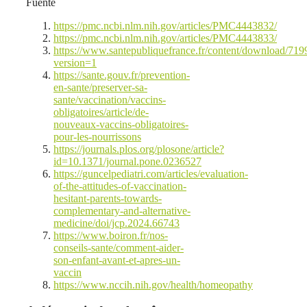
Fuente
https://pmc.ncbi.nlm.nih.gov/articles/PMC4443832/
https://pmc.ncbi.nlm.nih.gov/articles/PMC4443833/
https://www.santepubliquefrance.fr/content/download/71
version=1
https://sante.gouv.fr/prevention-
en-sante/preserver-sa-
sante/vaccination/vaccins-
obligatoires/article/de-
nouveaux-vaccins-obligatoires-
pour-les-nourrissons
https://journals.plos.org/plosone/article?
id=10.1371/journal.pone.0236527
https://guncelpediatri.com/articles/evaluation-
of-the-attitudes-of-vaccination-
hesitant-parents-towards-
complementary-and-alternative-
medicine/doi/jcp.2024.66743
https://www.boiron.fr/nos-
conseils-sante/comment-aider-
son-enfant-avant-et-apres-un-
vaccin
https://www.nccih.nih.gov/health/homeopathy