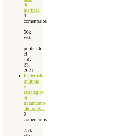
de
hierbas?
9
comentarios
|
56k
vistas
|
publicado
el
July
23,
2021
Esclerosis
múltiple
y
estrategias
de
tratamiento
alternativas
9
comentarios
|
7.7k
vistas