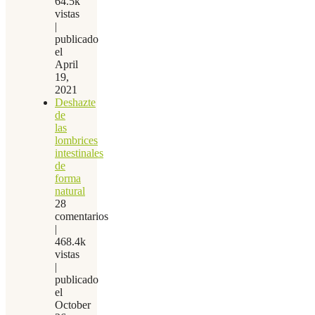
64.5k
vistas
|
publicado
el
April
19,
2021
Deshazte
de
las
lombrices
intestinales
de
forma
natural
28
comentarios
|
468.4k
vistas
|
publicado
el
October