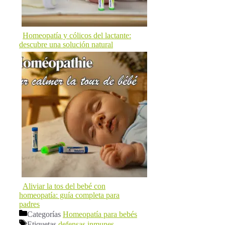
Homeopatía y cólicos del lactante:
descubre una solución natural
Aliviar la tos del bebé con
homeopatía: guía completa para
padres
Categorías
Homeopatía para bebés
Etiquetas
defensas inmunes
,