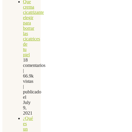
Que
crema
cicatrizante
elegir
para
borrar
las
cicatrices
de
tu
piel
18
comentarios
|
66.9k
vistas
|
publicado
el
July
9,
2021
¿Qué
es
un