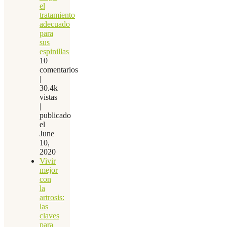
el
tratamiento
adecuado
para
sus
espinillas
10
comentarios
|
30.4k
vistas
|
publicado
el
June
10,
2020
Vivir
mejor
con
la
artrosis:
las
claves
para