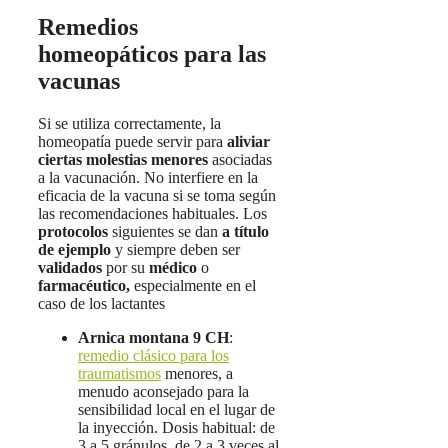
Remedios
homeopáticos para las
vacunas
Si se utiliza correctamente, la
homeopatía puede servir para
aliviar
ciertas molestias menores
asociadas
a la vacunación. No interfiere en la
eficacia de la vacuna si se toma según
las recomendaciones habituales. Los
protocolos
siguientes se dan
a título
de ejemplo
y siempre deben ser
validados
por su
médico
o
farmacéutico,
especialmente en el
caso de los lactantes
Arnica montana 9 CH
:
remedio clásico para los
traumatismos
menores, a
menudo aconsejado para la
sensibilidad local en el lugar de
la inyección. Dosis habitual: de
3 a 5 gránulos, de 2 a 3 veces al