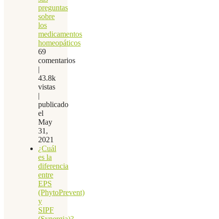
preguntas
sobre
los
medicamentos
homeopáticos
69
comentarios
|
43.8k
vistas
|
publicado
el
May
31,
2021
¿Cuál
es la
diferencia
entre
EPS
(PhytoPrevent)
y
SIPF
(Synergia)?