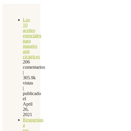
Los
10
aceites
esenciales
para
masajes
anti
cicatrices
206
comentarios
|
305.9k
vistas
|
publicado
el
April
26,
2021
Respuestas
a
sus