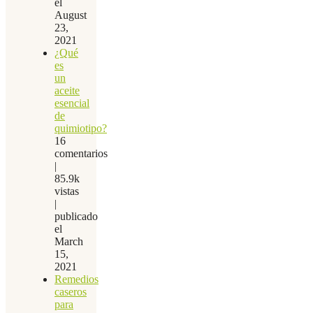
el
August
23,
2021
¿Qué
es
un
aceite
esencial
de
quimiotipo?
16
comentarios
|
85.9k
vistas
|
publicado
el
March
15,
2021
Remedios
caseros
para