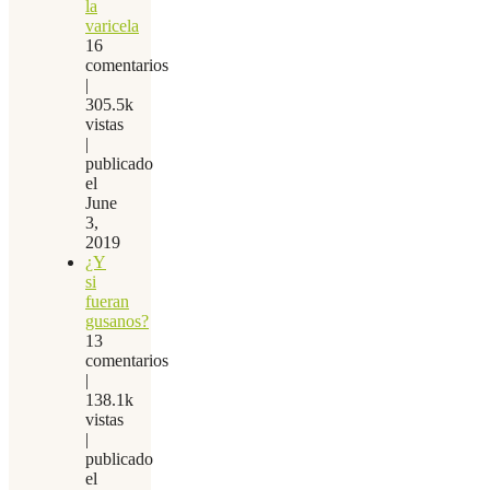
la
varicela
16
comentarios
|
305.5k
vistas
|
publicado
el
June
3,
2019
¿Y
si
fueran
gusanos?
13
comentarios
|
138.1k
vistas
|
publicado
el