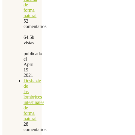
de
forma
natural
52
comentarios
|
64.5k
vistas
|
publicado
el
April
19,
2021
Deshazte
de
las
lombrices
intestinales
de
forma
natural
28
comentarios
|