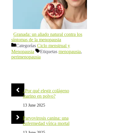
Granada: un aliado natural contra los
síntomas de la menopausia
Categorías
Ciclo menstrual y
Menopausia
Etiquetas
menopausia
,
perimenopausia
¿Por qué elegir colágeno
marino en polvo?
13 June 2025
Parvovirosis canina: una
enfermedad vírica mortal
13 June 2025