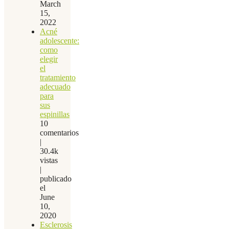
March
15,
2022
Acné
adolescente:
como
elegir
el
tratamiento
adecuado
para
sus
espinillas
10
comentarios
|
30.4k
vistas
|
publicado
el
June
10,
2020
Esclerosis