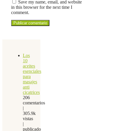
Save my name, email, and website
in this browser for the next time I
comment.
Los
10
aceites
esenciales
para
masajes
anti
cicatrices
206
comentarios
|
305.9k
vistas
|
publicado