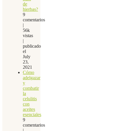
de
hierbas?
9
comentarios
|
56k
vistas
|
publicado
el
July
23,
2021
Cómo
adelgazar
y
combatir
la
celulitis
con
aceites
esenciales
9
comentarios
|