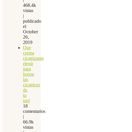
468.4k
vistas
|
publicado
el
October
26,
2019
Que
crema
cicatrizante
elegir
para
borrar
las
cicatrices
de
tu
piel
18
comentarios
|
66.9k
vistas