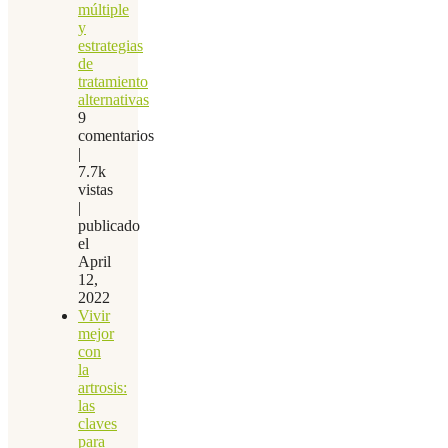
múltiple
y
estrategias
de
tratamiento
alternativas
9
comentarios
|
7.7k
vistas
|
publicado
el
April
12,
2022
Vivir
mejor
con
la
artrosis:
las
claves
para