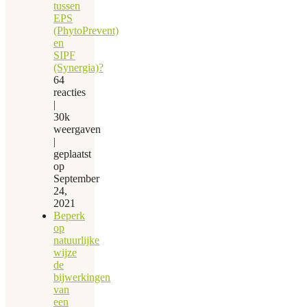
tussen
EPS
(PhytoPrevent)
en
SIPF
(Synergia)?
64
reacties
|
30k
weergaven
|
geplaatst
op
September
24,
2021
Beperk
op
natuurlijke
wijze
de
bijwerkingen
van
een