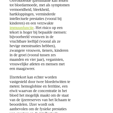
Onvoldoende ijzerinname kan leiden
tot bloedarmoede, met als symptomen
vermoeidheid, bleekheid,
hartkloppingen, verminderde
intellectuele prestaties (vooral bij
kinderen) en een verzwakte
immuunfunctie
. Het risico op een
tekort is hoger bij bepaalde mensen:
bijvoorbeeld vrouwen in de
vruchtbare leeftijd (vooral als ze
hevige menstruaties hebben),
zwangere vrouwen, tieners, kinderen
in de groei (vooral tussen zes
maanden en vier jaar), veganisten,
vrouwelijke atleten en mensen met
een maagzweer.
IJzertekort kan echter worden
vastgesteld door twee bloedeiwitten te
meten: hemoglobine en ferritine, een
eiwit waarvan de concentratie in het
bloed het mogelijk maakt om de staat
van de ijzerreserves van het lichaam te
beoordelen. IJzer wordt ook
aanbevolen om de fysieke prestaties