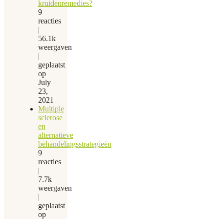
kruidenremedies?
9
reacties
|
56.1k
weergaven
|
geplaatst
op
July
23,
2021
Multiple
sclerose
en
alternatieve
behandelingsstrategieën
9
reacties
|
7.7k
weergaven
|
geplaatst
op