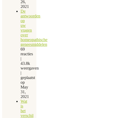
26,
2021
De
antwoorden
op
uw
vragen
over
homeopathische
geneesmiddelen
69
reacties
|
43.8k
weergaven
|
geplaatst
op
May
31,
2021
Wat
is
het
verschil