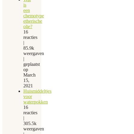
is
een
chemotype
etherische
olie?
16
reacties
|
85.9k
weergaven
|
geplaatst
op
March
15,
2021
Huismiddeltjes
voor
waterpokken
16
reacties
|
305.5k
weergaven