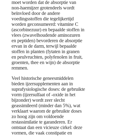
moet worden dat de absorptie van
non-haemijzer grotendeels wordt
beïnvloed door de andere
voedingsstoffen die tegelijkertijd
worden geconsumeerd: vitamine C
(ascorbinezuur) en bepaalde stoffen in
vlees (zwavelhoudende aminozuren
en peptiden) bevorderen de absorptie
ervan in de darm, terwijl bepaalde
stoffen in planten (fytaten in granen
en peulvruchten, polyfenolen in fruit,
groenten, thee en wijn) de absorptie
remmen.
Veel historische geneesmiddelen
bieden ijzersupplementen aan in
suprafysiologische doses: de gebruikte
vorm (ijzersulfaat of -oxide in het
bijzonder) wordt zeer slecht
geassimileerd (minder dan 5%), wat
verklaart waarom de gebruikte doses
zo hoog zijn om voldoende
restassimilatie te garanderen. Er
ontstaat dan een vicieuze cirkel: deze
vormen, die vaak constipatie en