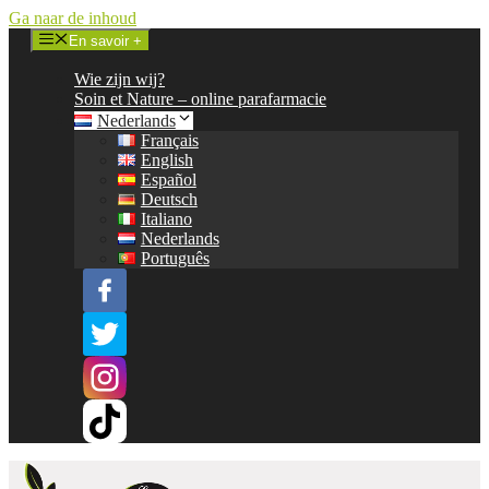
Ga naar de inhoud
En savoir +
Wie zijn wij?
Soin et Nature – online parafarmacie
Nederlands
Français
English
Español
Deutsch
Italiano
Nederlands
Português