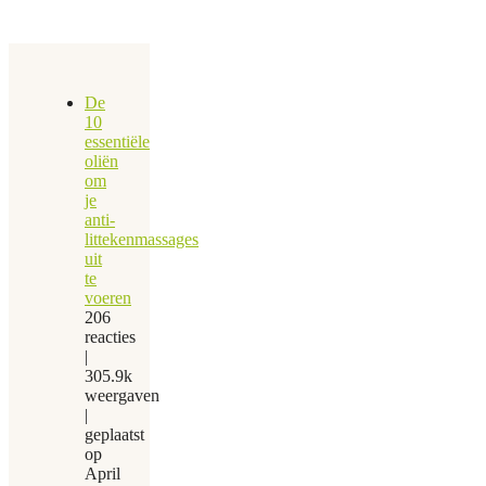
De
10
essentiële
oliën
om
je
anti-
littekenmassages
uit
te
voeren
206
reacties
|
305.9k
weergaven
|
geplaatst
op
April