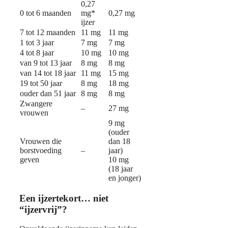
0,27
0 tot 6 maanden
mg*
0,27 mg
ijzer
7 tot 12 maanden
11 mg
11 mg
1 tot 3 jaar
7 mg
7 mg
4 tot 8 jaar
10 mg
10 mg
van 9 tot 13 jaar
8 mg
8 mg
van 14 tot 18 jaar
11 mg
15 mg
19 tot 50 jaar
8 mg
18 mg
ouder dan 51 jaar
8 mg
8 mg
Zwangere
–
27 mg
vrouwen
9 mg
(ouder
Vrouwen die
dan 18
borstvoeding
–
jaar)
geven
10 mg
(18 jaar
en jonger)
Een ijzertekort… niet
“ijzervrij”?