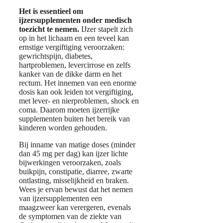
Het is essentieel om
ijzersupplementen onder medisch
toezicht te nemen.
IJzer stapelt zich
op in het lichaam en een teveel kan
ernstige vergiftiging veroorzaken:
gewrichtspijn, diabetes,
hartproblemen, levercirrose en zelfs
kanker van de dikke darm en het
rectum. Het innemen van een enorme
dosis kan ook leiden tot vergiftiging,
met lever- en nierproblemen, shock en
coma. Daarom moeten ijzerrijke
supplementen buiten het bereik van
kinderen worden gehouden.
Bij inname van matige doses (minder
dan 45 mg per dag) kan ijzer lichte
bijwerkingen veroorzaken, zoals
buikpijn, constipatie, diarree, zwarte
ontlasting, misselijkheid en braken.
Wees je ervan bewust dat het nemen
van ijzersupplementen een
maagzweer kan verergeren, evenals
de symptomen van de ziekte van