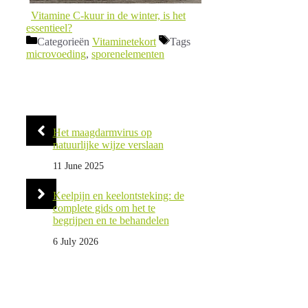
Vitamine C-kuur in de winter, is het
essentieel?
Categorieën
Vitaminetekort
Tags
microvoeding
,
sporenelementen
Het maagdarmvirus op
natuurlijke wijze verslaan
11 June 2025
Keelpijn en keelontsteking: de
complete gids om het te
begrijpen en te behandelen
6 July 2026