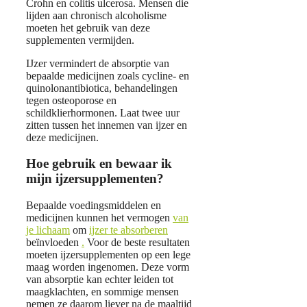
Crohn en colitis ulcerosa. Mensen die
lijden aan chronisch alcoholisme
moeten het gebruik van deze
supplementen vermijden.
IJzer vermindert de absorptie van
bepaalde medicijnen zoals cycline- en
quinolonantibiotica, behandelingen
tegen osteoporose en
schildklierhormonen. Laat twee uur
zitten tussen het innemen van ijzer en
deze medicijnen.
Hoe gebruik en bewaar ik
mijn ijzersupplementen?
Bepaalde voedingsmiddelen en
medicijnen kunnen het vermogen
van
je lichaam
om
ijzer te absorberen
beïnvloeden
.
Voor de beste resultaten
moeten ijzersupplementen op een lege
maag worden ingenomen. Deze vorm
van absorptie kan echter leiden tot
maagklachten, en sommige mensen
nemen ze daarom liever na de maaltijd