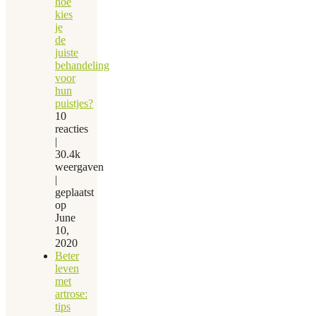
hoe
kies
je
de
juiste
behandeling
voor
hun
puistjes?
10
reacties
|
30.4k
weergaven
|
geplaatst
op
June
10,
2020
Beter
leven
met
artrose:
tips