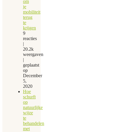
om
je
mobiliteit
terug
te
krijgen
9
reacties
|
20.2k
weergaven
|
geplaatst
op
December
5,
2020
Hoe
schurft
op
natuurlijke
wijze
te
behandelen
met