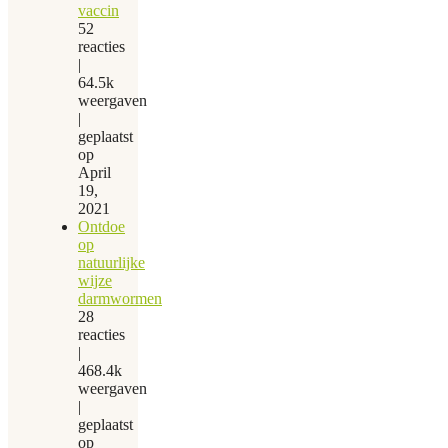
vaccin
52
reacties
|
64.5k
weergaven
|
geplaatst
op
April
19,
2021
Ontdoe
op
natuurlijke
wijze
darmwormen
28
reacties
|
468.4k
weergaven
|
geplaatst
op