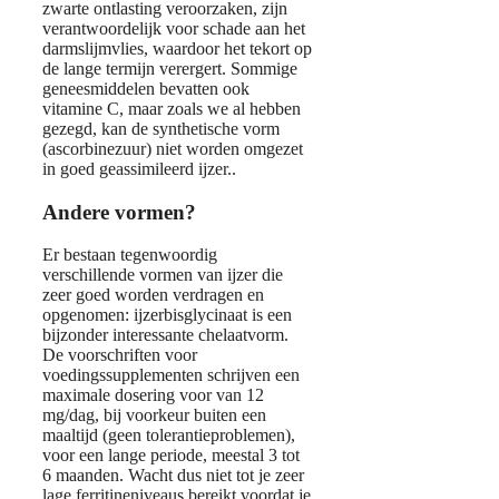
zwarte ontlasting veroorzaken, zijn
verantwoordelijk voor schade aan het
darmslijmvlies, waardoor het tekort op
de lange termijn verergert. Sommige
geneesmiddelen bevatten ook
vitamine C, maar zoals we al hebben
gezegd, kan de synthetische vorm
(ascorbinezuur) niet worden omgezet
in goed geassimileerd ijzer..
Andere vormen?
Er bestaan tegenwoordig
verschillende vormen van ijzer die
zeer goed worden verdragen en
opgenomen: ijzerbisglycinaat is een
bijzonder interessante chelaatvorm.
De voorschriften voor
voedingssupplementen schrijven een
maximale dosering voor van 12
mg/dag, bij voorkeur buiten een
maaltijd (geen tolerantieproblemen),
voor een lange periode, meestal 3 tot
6 maanden. Wacht dus niet tot je zeer
lage ferritineniveaus bereikt voordat je