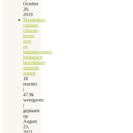
October
26,
2019
Magnesium,
calcium,
chroom,
koper,
ijzer
en
kaliumorotaten:
biologisch
beschikbare
minerale
zouten
18
reacties
|
47.9k
weergaven
|
geplaatst
op
August
23,
2021