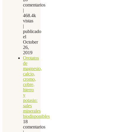
comentarios
|
468.4k
vistas
|
publicado
el
October
26,
2019
Orotatos
de
magnesio,
calcio,
cromo,
cobre,
hierro
y
potasio:
sales
minerales
biodisponibles
18
comentarios