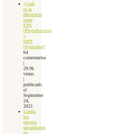
¿Cuál
es la
diferencia
entre
EPS
(PhytoPrevent)
y
SIPF
(Synergia)?
64
comentarios
|
29.9k
vistas
|
publicado
el
September
24,
2021
Limita
los
efectos
secundarios
de