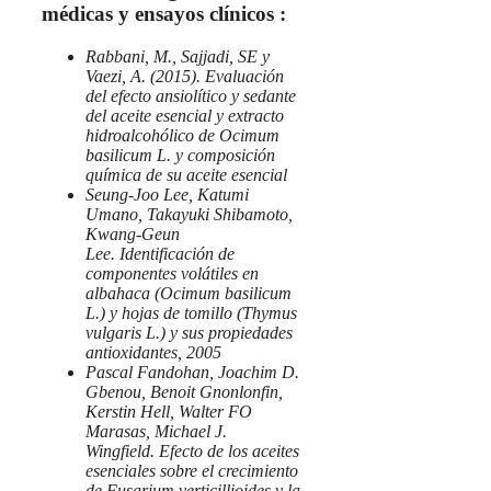
médicas y ensayos clínicos :
Rabbani, M., Sajjadi, SE y
Vaezi, A. (2015). Evaluación
del efecto ansiolítico y sedante
del aceite esencial y extracto
hidroalcohólico de Ocimum
basilicum L. y composición
química de su aceite esencial
Seung-Joo Lee, Katumi
Umano, Takayuki Shibamoto,
Kwang-Geun
Lee. Identificación de
componentes volátiles en
albahaca (Ocimum basilicum
L.) y hojas de tomillo (Thymus
vulgaris L.) y sus propiedades
antioxidantes, 2005
Pascal Fandohan, Joachim D.
Gbenou, Benoit Gnonlonfin,
Kerstin Hell, Walter FO
Marasas, Michael J.
Wingfield. Efecto de los aceites
esenciales sobre el crecimiento
de Fusarium verticillioides y la