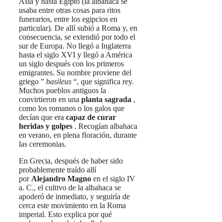
Asia y hasta Egipto (la albahaca se
usaba entre otras cosas para ritos
funerarios, entre los egipcios en
particular). De allí subió a Roma y, en
consecuencia, se extendió por todo el
sur de Europa. No llegó a Inglaterra
hasta el siglo XVI y llegó a América
un siglo después con los primeros
emigrantes. Su nombre proviene del
griego ”
basileus
“, que significa rey.
Muchos pueblos antiguos la
convirtieron en una
planta sagrada
,
como los romanos o los galos que
decían que era
capaz de curar
heridas y golpes
. Recogían albahaca
en verano, en plena floración, durante
las ceremonias.
En Grecia, después de haber sido
probablemente traído allí
por
Alejandro Magno
en el siglo IV
a. C., el cultivo de la albahaca se
apoderó de inmediato, y seguiría de
cerca este movimiento en la Roma
imperial. Esto explica por qué