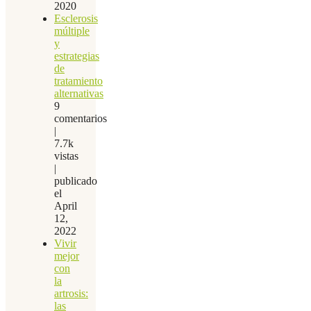
2020
Esclerosis
múltiple
y
estrategias
de
tratamiento
alternativas
9
comentarios
|
7.7k
vistas
|
publicado
el
April
12,
2022
Vivir
mejor
con
la
artrosis:
las