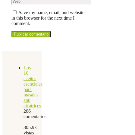
Save my name, email, and website
in this browser for the next time I
comment.
Los
10
aceites
esenciales
para
masajes
anti
cicatrices
206
comentarios
|
305.9k
vistas