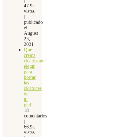
|
47.9k
vistas
|
publicado
el
August
23,
2021
Que
crema
cicatrizante
elegir
para
borrar
las
cicatrices
de
tu
piel
18
comentarios
|
66.9k
vistas