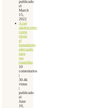
publicado
el
March
15,
2022
Acné
adolescente:
como
elegir
el
tratamiento
adecuado
para
sus
espinillas
10
comentarios
|
30.4k
vistas
|
publicado
el
June
10,