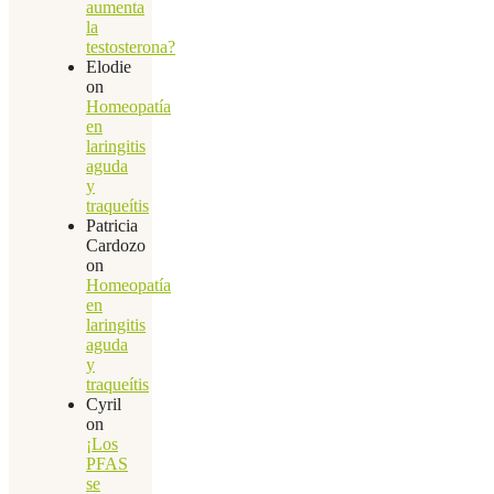
aumenta
la
testosterona?
Elodie
on
Homeopatía
en
laringitis
aguda
y
traqueítis
Patricia
Cardozo
on
Homeopatía
en
laringitis
aguda
y
traqueítis
Cyril
on
¡Los
PFAS
se