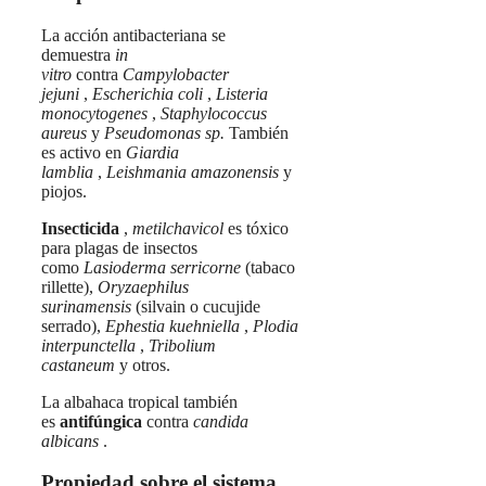
La acción antibacteriana se
demuestra
in
vitro
contra
Campylobacter
jejuni
,
Escherichia coli
,
Listeria
monocytogenes
,
Staphylococcus
aureus
y
Pseudomonas sp.
También
es activo en
Giardia
lamblia
,
Leishmania amazonensis
y
piojos.
Insecticida
,
metilchavicol
es tóxico
para plagas de insectos
como
Lasioderma serricorne
(tabaco
rillette),
Oryzaephilus
surinamensis
(silvain o cucujide
serrado),
Ephestia kuehniella
,
Plodia
interpunctella
,
Tribolium
castaneum
y otros.
La albahaca tropical también
es
antifúngica
contra
candida
albicans
.
Propiedad sobre el sistema