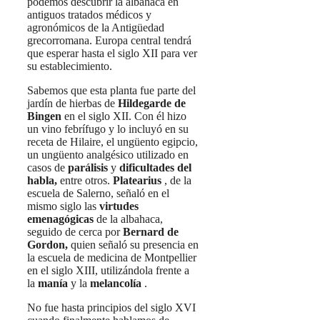
podemos descubrir la albahaca en
antiguos tratados médicos y
agronómicos de la Antigüedad
grecorromana. Europa central tendrá
que esperar hasta el siglo XII para ver
su establecimiento.
Sabemos que esta planta fue parte del
jardín de hierbas de
Hildegarde de
Bingen
en el siglo XII. Con él hizo
un vino febrífugo y lo incluyó en su
receta de Hilaire, el ungüento egipcio,
un ungüento analgésico utilizado en
casos de
parálisis
y
dificultades del
habla,
entre otros.
Platearius
, de la
escuela de Salerno, señaló en el
mismo siglo las
virtudes
emenagógicas
de la albahaca,
seguido de cerca por
Bernard de
Gordon,
quien señaló su presencia en
la escuela de medicina de Montpellier
en el siglo XIII, utilizándola frente a
la
manía
y la
melancolía
.
No fue hasta principios del siglo XVI