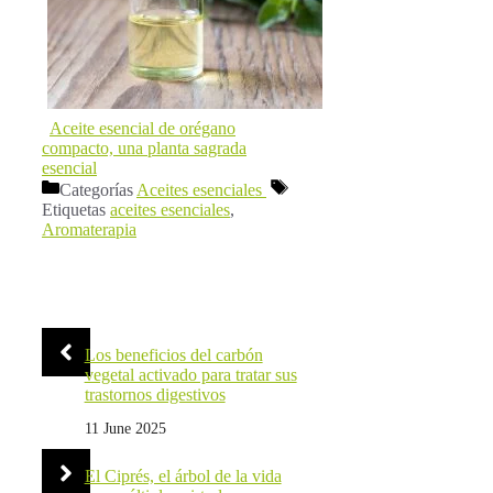
Aceite esencial de orégano
compacto, una planta sagrada
esencial
Categorías
Aceites esenciales
Etiquetas
aceites esenciales
,
Aromaterapia
Los beneficios del carbón
vegetal activado para tratar sus
trastornos digestivos
11 June 2025
El Ciprés, el árbol de la vida