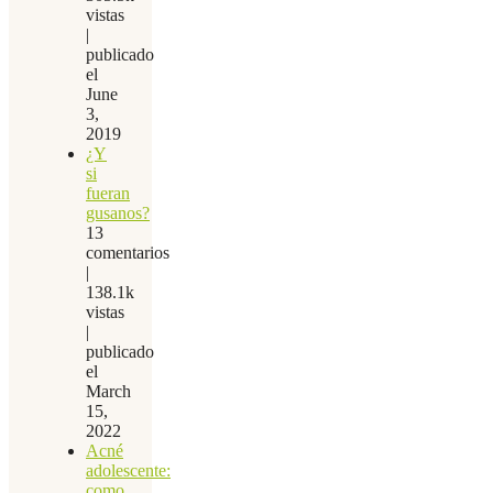
vistas
|
publicado
el
June
3,
2019
¿Y
si
fueran
gusanos?
13
comentarios
|
138.1k
vistas
|
publicado
el
March
15,
2022
Acné
adolescente:
como