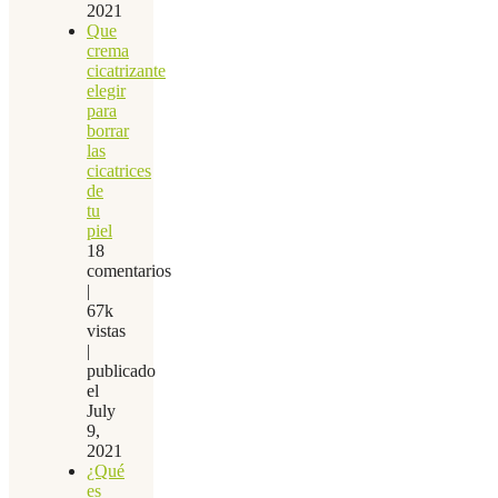
2021
Que
crema
cicatrizante
elegir
para
borrar
las
cicatrices
de
tu
piel
18
comentarios
|
67k
vistas
|
publicado
el
July
9,
2021
¿Qué
es