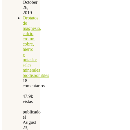
October
26,
2019
Orotatos
de
magnesio,
calcio,
cromo,
cobre,
hierro
y
potasio:
sales
minerales
biodisponibles
18
comentarios
|
47.9k
vistas
|
publicado
el
August
23,