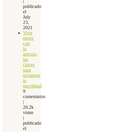
|
publicado
el
July
23,
2021
Vivir
mejor
con
la
artrosis:
las
claves
para
recuperar
la
movilidad
9
comentarios
|
20.2k
vistas
|
publicado
el