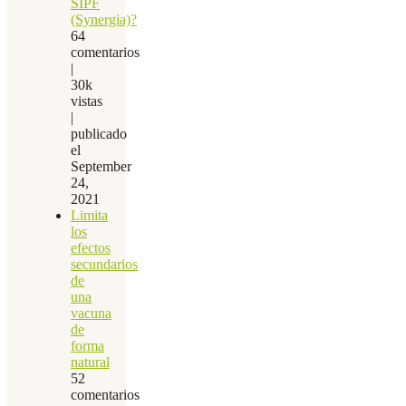
SIPF
(Synergia)?
64
comentarios
|
30k
vistas
|
publicado
el
September
24,
2021
Limita
los
efectos
secundarios
de
una
vacuna
de
forma
natural
52
comentarios