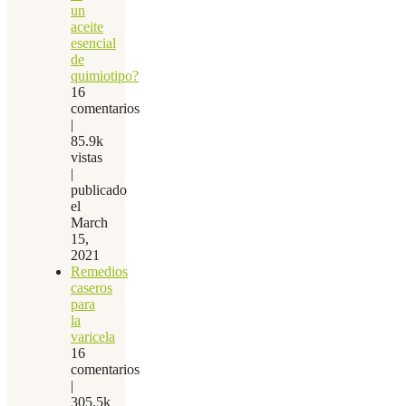
un
aceite
esencial
de
quimiotipo?
16
comentarios
|
85.9k
vistas
|
publicado
el
March
15,
2021
Remedios
caseros
para
la
varicela
16
comentarios
|
305.5k