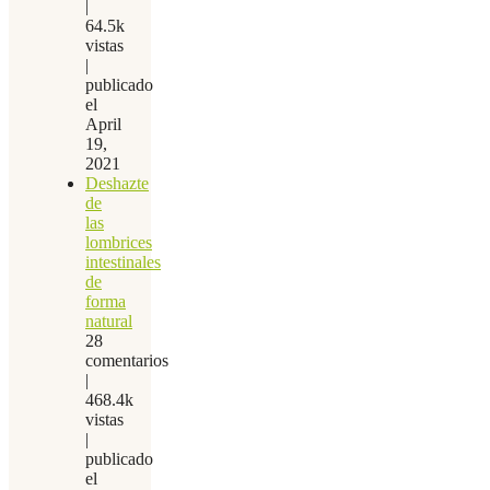
|
64.5k
vistas
|
publicado
el
April
19,
2021
Deshazte
de
las
lombrices
intestinales
de
forma
natural
28
comentarios
|
468.4k
vistas
|
publicado
el