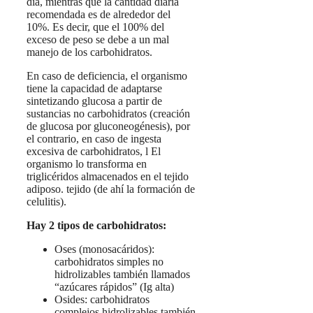
día, mientras que la cantidad diaria
recomendada es de alrededor del
10%. Es decir, que el 100% del
exceso de peso se debe a un mal
manejo de los carbohidratos.
En caso de deficiencia, el organismo
tiene la capacidad de adaptarse
sintetizando glucosa a partir de
sustancias no carbohidratos (creación
de glucosa por gluconeogénesis), por
el contrario, en caso de ingesta
excesiva de carbohidratos, l El
organismo lo transforma en
triglicéridos almacenados en el tejido
adiposo. tejido (de ahí la formación de
celulitis).
Hay 2 tipos de carbohidratos:
Oses (monosacáridos):
carbohidratos simples no
hidrolizables también llamados
“azúcares rápidos” (Ig alta)
Osides: carbohidratos
complejos hidrolizables también