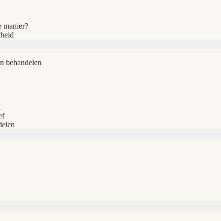
e manier?
dheid
en behandelen
k
ef
delen