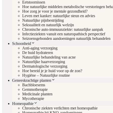
Eetstoornissen
Hoe natuurlijke middelen metabolische verstoringen beh
Hoe zorg je voor je mentale gezondheid?
Leven met kanker: natuurlijke steun en advies
Natuurlijke pijnbestrijding
Seksualiteit en natuurlijk welzijn
Chronische auto-immuunziekte: natuurlijke aanpak
Infectieziekten vanuit een naturopathisch perspectief
Seizoensgebonden aandoeningen natuurlijk behandelen
Schoonheid
Anti-aging verzorging
De huid hydrateren
Natuurlijke behandeling van acne
Natuurlijke haarverzorging
Dermatologische verzorging
Hoe bereid je je huid voor op de zon?
Hygiëne – Natuurlijke routine
Geneeskrachtige planten
Bachbloesems
Gemmotherapie
Medicinale planten
Mycotherapie
Homeopathie
Chronische ziekten verlichten met homeopathie
Homeopathie bij KNO-aandoeningen