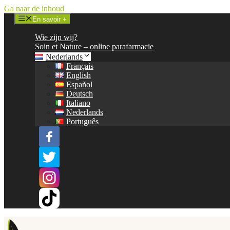
Ga naar de inhoud
En savoir +
Wie zijn wij?
Soin et Nature – online parafarmacie
Nederlands
Français
English
Español
Deutsch
Italiano
Nederlands
Português