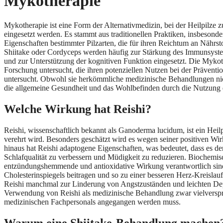
Mykotherapie
Mykotherapie ist eine Form der Alternativmedizin, bei der Heilpilz
eingesetzt werden. Es stammt aus traditionellen Praktiken, insbesonde
Eigenschaften bestimmter Pilzarten, die für ihren Reichtum an Nährst
Shiitake oder Cordyceps werden häufig zur Stärkung des Immunsyst
und zur Unterstützung der kognitiven Funktion eingesetzt. Die Myk
Forschung untersucht, die ihren potenziellen Nutzen bei der Prävent
untersucht. Obwohl sie herkömmliche medizinische Behandlungen nicht 
die allgemeine Gesundheit und das Wohlbefinden durch die Nutzung d
Welche Wirkung hat Reishi?
Reishi, wissenschaftlich bekannt als Ganoderma lucidum, ist ein Heilp
verehrt wird. Besonders geschätzt wird es wegen seiner positiven Wi
hinaus hat Reishi adaptogene Eigenschaften, was bedeutet, dass es dem
Schlafqualität zu verbessern und Müdigkeit zu reduzieren. Biochemisch
entzündungshemmende und antioxidative Wirkung verantwortlich sin
Cholesterinspiegels beitragen und so zu einer besseren Herz-Kreislau
Reishi manchmal zur Linderung von Angstzuständen und leichten Depre
Verwendung von Reishi als medizinische Behandlung zwar vielversprec
medizinischen Fachpersonals angegangen werden muss.
Warum eine Shiitake-Behandlung machen