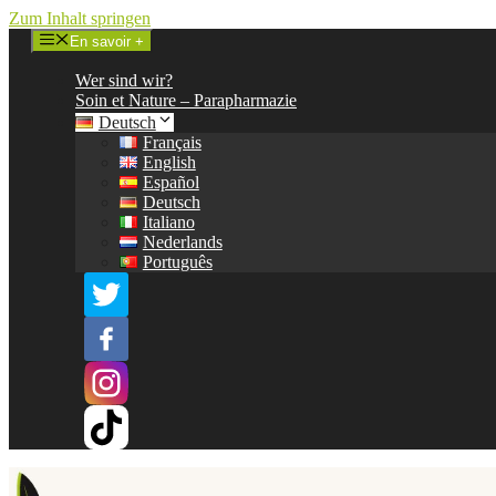
Zum Inhalt springen
En savoir +
Wer sind wir?
Soin et Nature – Parapharmazie
Deutsch
Français
English
Español
Deutsch
Italiano
Nederlands
Português