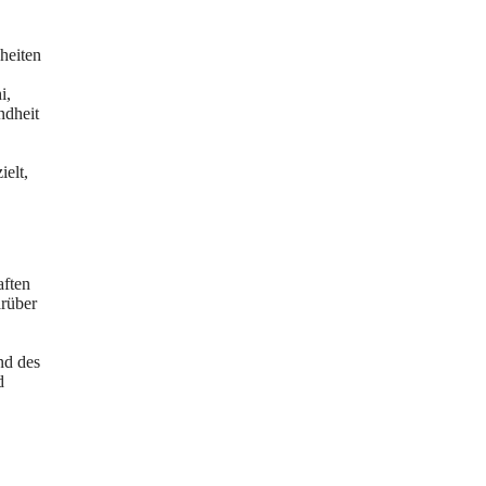
heiten
i,
ndheit
ielt,
aften
arüber
nd des
d