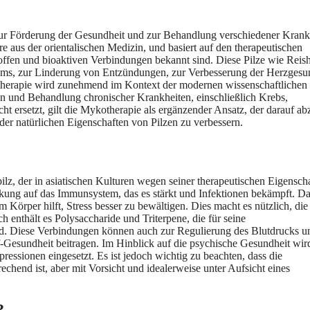
e zur Förderung der Gesundheit und zur Behandlung verschiedener Krank
re aus der orientalischen Medizin, und basiert auf den therapeutischen
offen und bioaktiven Verbindungen bekannt sind. Diese Pilze wie Reish
ems, zur Linderung von Entzündungen, zur Verbesserung der Herzgesu
otherapie wird zunehmend im Kontext der modernen wissenschaftlichen
ion und Behandlung chronischer Krankheiten, einschließlich Krebs,
ersetzt, gilt die Mykotherapie als ergänzender Ansatz, der darauf abz
er natürlichen Eigenschaften von Pilzen zu verbessern.
ilz, der in asiatischen Kulturen wegen seiner therapeutischen Eigensch
rkung auf das Immunsystem, das es stärkt und Infektionen bekämpft. D
 Körper hilft, Stress besser zu bewältigen. Dies macht es nützlich, die
 enthält es Polysaccharide und Triterpene, die für seine
d. Diese Verbindungen können auch zur Regulierung des Blutdrucks u
f-Gesundheit beitragen. Im Hinblick auf die psychische Gesundheit wir
ssionen eingesetzt. Es ist jedoch wichtig zu beachten, dass die
hend ist, aber mit Vorsicht und idealerweise unter Aufsicht eines
?