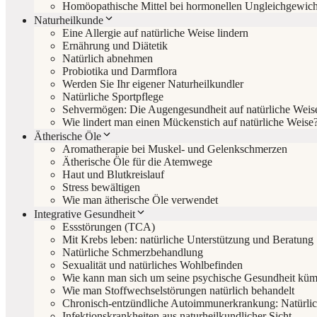
Homöopathische Mittel bei hormonellen Ungleichgewic
Naturheilkunde
Eine Allergie auf natürliche Weise lindern
Ernährung und Diätetik
Natürlich abnehmen
Probiotika und Darmflora
Werden Sie Ihr eigener Naturheilkundler
Natürliche Sportpflege
Sehvermögen: Die Augengesundheit auf natürliche Weise
Wie lindert man einen Mückenstich auf natürliche Weise
Ätherische Öle
Aromatherapie bei Muskel- und Gelenkschmerzen
Ätherische Öle für die Atemwege
Haut und Blutkreislauf
Stress bewältigen
Wie man ätherische Öle verwendet
Integrative Gesundheit
Essstörungen (TCA)
Mit Krebs leben: natürliche Unterstützung und Beratung
Natürliche Schmerzbehandlung
Sexualität und natürliches Wohlbefinden
Wie kann man sich um seine psychische Gesundheit kü
Wie man Stoffwechselstörungen natürlich behandelt
Chronisch-entzündliche Autoimmunerkrankung: Natürlic
Infektionskrankheiten aus naturheilkundlicher Sicht