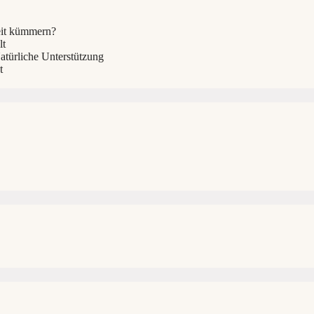
eit kümmern?
lt
türliche Unterstützung
t