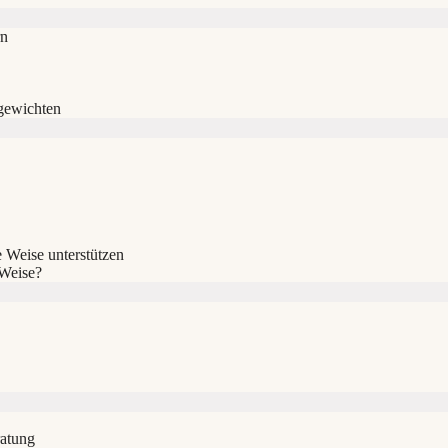
rn
gewichten
 Weise unterstützen
 Weise?
ratung