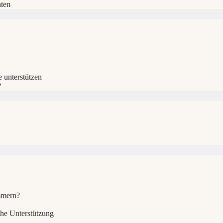
hten
 unterstützen
?
mmern?
he Unterstützung