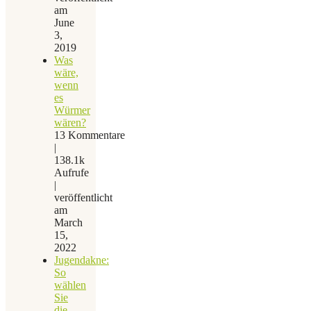
am
June
3,
2019
Was
wäre,
wenn
es
Würmer
wären?
13 Kommentare
|
138.1k
Aufrufe
|
veröffentlicht
am
March
15,
2022
Jugendakne:
So
wählen
Sie
die