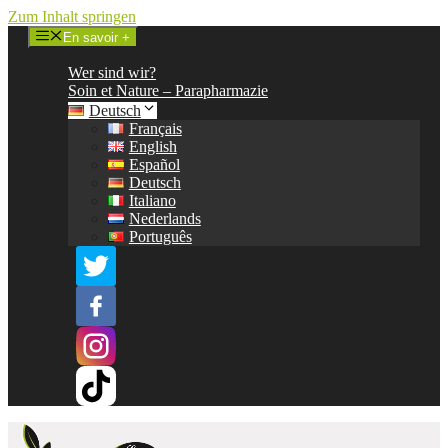
Zum Inhalt springen
En savoir +
Wer sind wir?
Soin et Nature – Parapharmazie
Deutsch
Français
English
Español
Deutsch
Italiano
Nederlands
Português