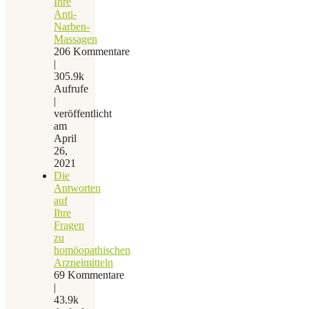
Ihre
Anti-
Narben-
Massagen
206 Kommentare
|
305.9k
Aufrufe
|
veröffentlicht
am
April
26,
2021
Die
Antworten
auf
Ihre
Fragen
zu
homöopathischen
Arzneimitteln
69 Kommentare
|
43.9k