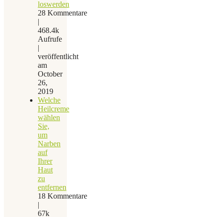
loswerden
28 Kommentare
|
468.4k
Aufrufe
|
veröffentlicht
am
October
26,
2019
Welche
Heilcreme
wählen
Sie,
um
Narben
auf
Ihrer
Haut
zu
entfernen
18 Kommentare
|
67k