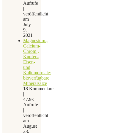
Aufrufe
|
veröffentlicht
am
July
9,
2021
Magnesium-,
Calcium-,
Chrom-,
Kupfer-,
Eisen-
und
Kaliumorotate:
bioverfügbare
Mineralsalze
18 Kommentare
|
47.9k
Aufrufe
|
veröffentlicht
am
August
23,