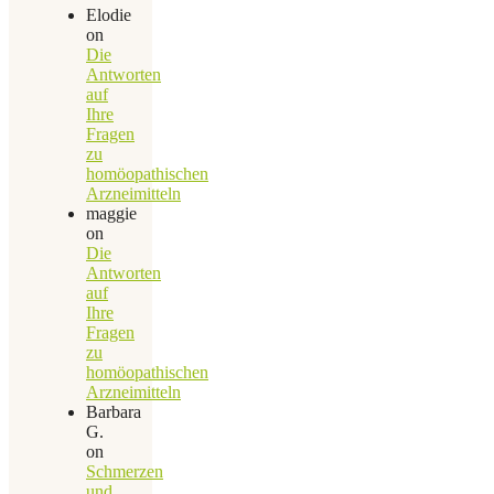
Elodie
on
Die
Antworten
auf
Ihre
Fragen
zu
homöopathischen
Arzneimitteln
maggie
on
Die
Antworten
auf
Ihre
Fragen
zu
homöopathischen
Arzneimitteln
Barbara
G.
on
Schmerzen
und