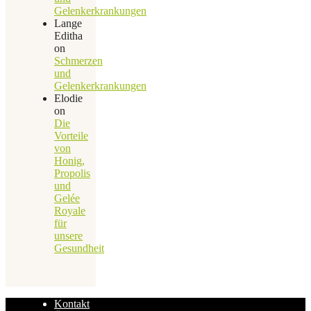
Gelenkerkrankungen
Lange
Editha
on
Schmerzen
und
Gelenkerkrankungen
Elodie
on
Die
Vorteile
von
Honig,
Propolis
und
Gelée
Royale
für
unsere
Gesundheit
Kontakt