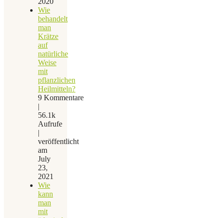
2020
Wie
behandelt
man
Krätze
auf
natürliche
Weise
mit
pflanzlichen
Heilmitteln?
9 Kommentare
|
56.1k
Aufrufe
|
veröffentlicht
am
July
23,
2021
Wie
kann
man
mit