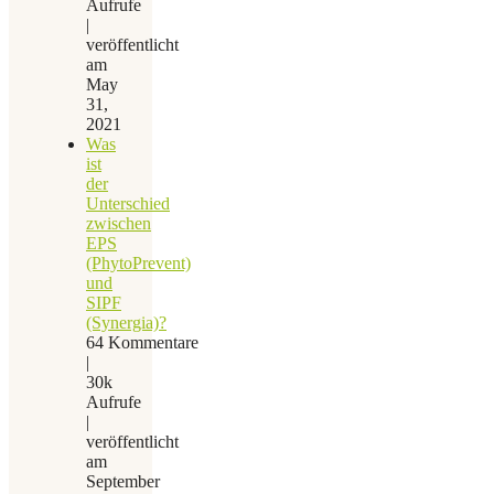
Aufrufe
|
veröffentlicht
am
May
31,
2021
Was
ist
der
Unterschied
zwischen
EPS
(PhytoPrevent)
und
SIPF
(Synergia)?
64 Kommentare
|
30k
Aufrufe
|
veröffentlicht
am
September