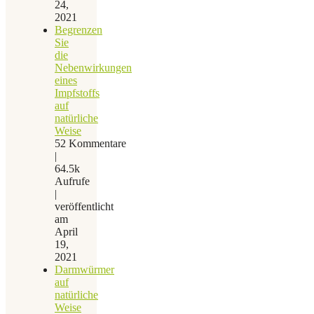
24,
2021
Begrenzen
Sie
die
Nebenwirkungen
eines
Impfstoffs
auf
natürliche
Weise
52 Kommentare
|
64.5k
Aufrufe
|
veröffentlicht
am
April
19,
2021
Darmwürmer
auf
natürliche
Weise