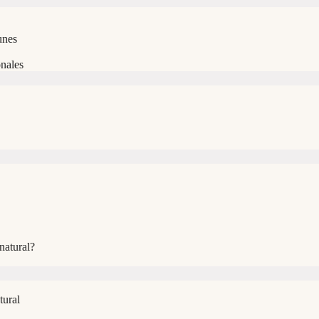
unes
nales
natural?
tural