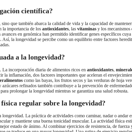
gación científica?
 sino que también abarca la calidad de vida y la capacidad de mantener
n la importancia de los
antioxidantes
, las
vitaminas
y los mecanismos 
s avances en genómica han permitido identificar genes específicos cuya
s. Así, la longevidad se percibe como un equilibrio entre factores heredit
zadas.
uada a la longevidad?
. La incorporación diaria de alimentos ricos en
antioxidantes
,
mineral
cir la inflamación, dos factores importantes que aceleran el envejecimien
eralimentos
como las bayas, los frutos secos y las verduras de hoja ver
y azúcares refinados también contribuye a la prevención de enfermedad
 para prolongar la longevidad mientras se garantiza una salud robusta.
 física regular sobre la longevidad?
n la longevidad. La práctica de actividades como caminar, nadar o andar e
vascular y mantiene una buena tonicidad muscular. La actividad física est
mejor estado de ánimo. Al combinar ejercicios de resistencia, de fuerza 
 que se traduce en una mayor longevidad. Una rutina de ejercicio regular