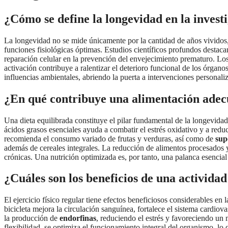
¿Cómo se define la longevidad en la investi
La longevidad no se mide únicamente por la cantidad de años vividos,
funciones fisiológicas óptimas. Estudios científicos profundos destaca
reparación celular en la prevención del envejecimiento prematuro. Lo
activación contribuye a ralentizar el deterioro funcional de los órgano
influencias ambientales, abriendo la puerta a intervenciones personali
¿En qué contribuye una alimentación adec
Una dieta equilibrada constituye el pilar fundamental de la longevidad
ácidos grasos esenciales ayuda a combatir el estrés oxidativo y a redu
recomienda el consumo variado de frutas y verduras, así como de
sup
además de cereales integrales. La reducción de alimentos procesados 
crónicas. Una nutrición optimizada es, por tanto, una palanca esencial
¿Cuáles son los beneficios de una actividad
El ejercicio físico regular tiene efectos beneficiosos considerables e
bicicleta mejora la circulación sanguínea, fortalece el sistema cardio
la producción de
endorfinas
, reduciendo el estrés y favoreciendo un 
flexibilidad, se optimiza el funcionamiento integral del organismo, lo