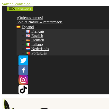
Saltar al contenido
En savoir +
¿Quiénes somos?
Soin et Nature – Parafarmacia
Español
Français
English
Deutsch
Italiano
Nederlands
Português