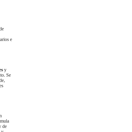
de
arios e
es
y
to. Se
de,
es
n
imula
y de
 y