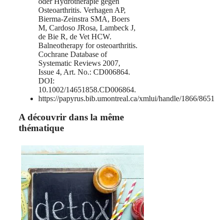
oder Hydrotherapie gegen
Osteoarthritis. Verhagen AP,
Bierma-Zeinstra SMA, Boers
M, Cardoso JRosa, Lambeck J,
de Bie R, de Vet HCW.
Balneotherapy for osteoarthritis.
Cochrane Database of
Systematic Reviews 2007,
Issue 4, Art. No.: CD006864.
DOI:
10.1002/14651858.CD006864.
https://papyrus.bib.umontreal.ca/xmlui/handle/1866/8651
A découvrir dans la même
thématique