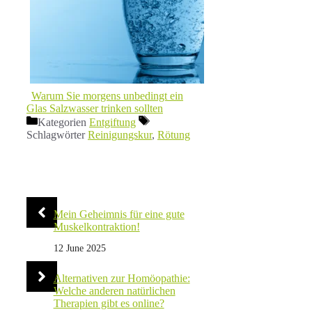
Warum Sie morgens unbedingt ein
Glas Salzwasser trinken sollten
Kategorien
Entgiftung
Schlagwörter
Reinigungskur
,
Rötung
Mein Geheimnis für eine gute
Muskelkontraktion!
12 June 2025
Alternativen zur Homöopathie:
Welche anderen natürlichen
Therapien gibt es online?