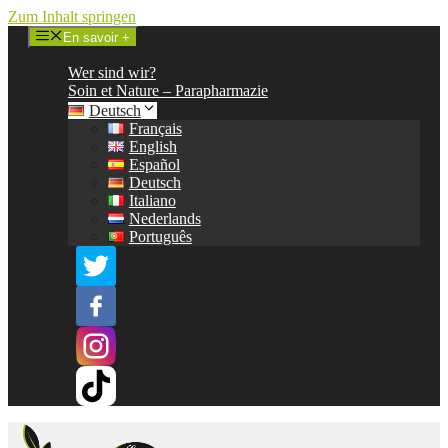
Zum Inhalt springen
En savoir +
Wer sind wir?
Soin et Nature – Parapharmazie
Deutsch
Français
English
Español
Deutsch
Italiano
Nederlands
Português