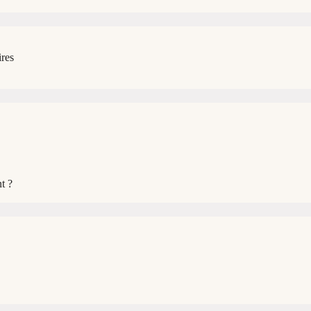
ires
t ?