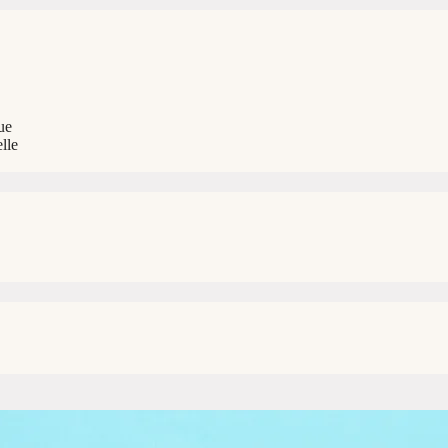
ue
lle