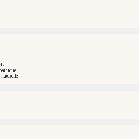
ls
opathique
naturelle