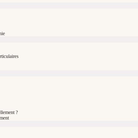
hie
ticulaires
llement ?
ement