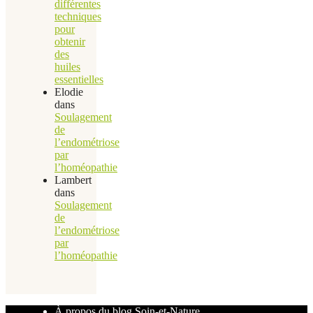
différentes
techniques
pour
obtenir
des
huiles
essentielles
Elodie
dans
Soulagement
de
l’endométriose
par
l’homéopathie
Lambert
dans
Soulagement
de
l’endométriose
par
l’homéopathie
À propos du blog Soin-et-Nature