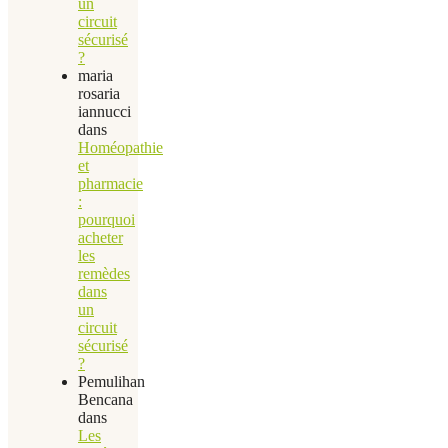
un
circuit
sécurisé
?
maria
rosaria
iannucci
dans
Homéopathie
et
pharmacie
:
pourquoi
acheter
les
remèdes
dans
un
circuit
sécurisé
?
Pemulihan
Bencana
dans
Les