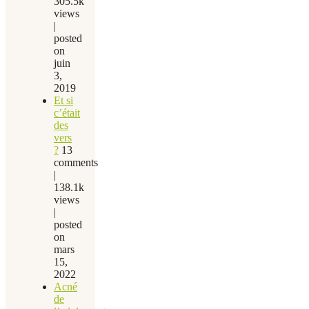
305.5k
views
|
posted
on
juin
3,
2019
Et si
c’était
des
vers
?
13
comments
|
138.1k
views
|
posted
on
mars
15,
2022
Acné
de