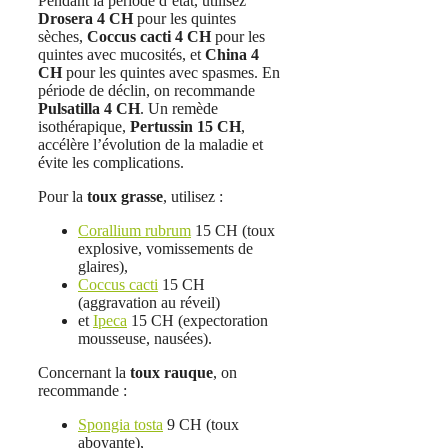
Pendant la période d’état, utilisez
Drosera 4 CH
pour les quintes
sèches,
Coccus cacti 4 CH
pour les
quintes avec mucosités, et
China 4
CH
pour les quintes avec spasmes. En
période de déclin, on recommande
Pulsatilla 4 CH
. Un remède
isothérapique,
Pertussin 15 CH
,
accélère l’évolution de la maladie et
évite les complications.
Pour la
toux grasse
, utilisez :
Corallium rubrum
15 CH (toux
explosive, vomissements de
glaires),
Coccus cacti
15 CH
(aggravation au réveil)
et
Ipeca
15 CH (expectoration
mousseuse, nausées).
Concernant la
toux rauque
, on
recommande :
Spongia tosta
9 CH (toux
aboyante),