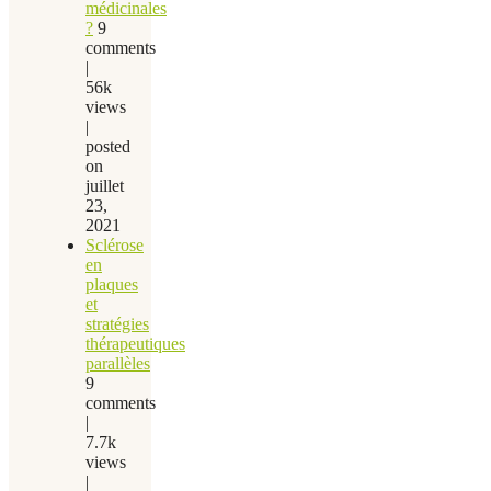
médicinales
?
9
comments
|
56k
views
|
posted
on
juillet
23,
2021
Sclérose
en
plaques
et
stratégies
thérapeutiques
parallèles
9
comments
|
7.7k
views
|