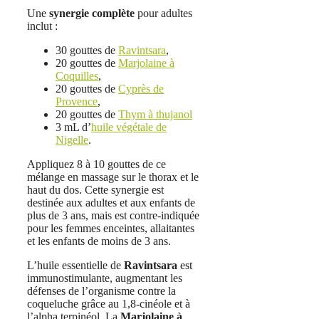
Une
synergie complète
pour adultes
inclut :
30 gouttes de
Ravintsara
,
20 gouttes de
Marjolaine à
Coquilles
,
20 gouttes de
Cyprès de
Provence
,
20 gouttes de
Thym à thujanol
3 mL d’
huile végétale de
Nigelle
.
Appliquez 8 à 10 gouttes de ce
mélange en massage sur le thorax et le
haut du dos. Cette synergie est
destinée aux adultes et aux enfants de
plus de 3 ans, mais est contre-indiquée
pour les femmes enceintes, allaitantes
et les enfants de moins de 3 ans.
L’huile essentielle de
Ravintsara
est
immunostimulante, augmentant les
défenses de l’organisme contre la
coqueluche grâce au 1,8-cinéole et à
l’alpha terpinéol. La
Marjolaine à