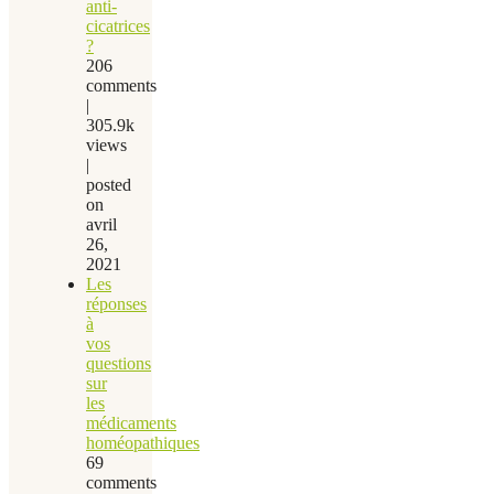
anti-
cicatrices
?
206
comments
|
305.9k
views
|
posted
on
avril
26,
2021
Les
réponses
à
vos
questions
sur
les
médicaments
homéopathiques
69
comments