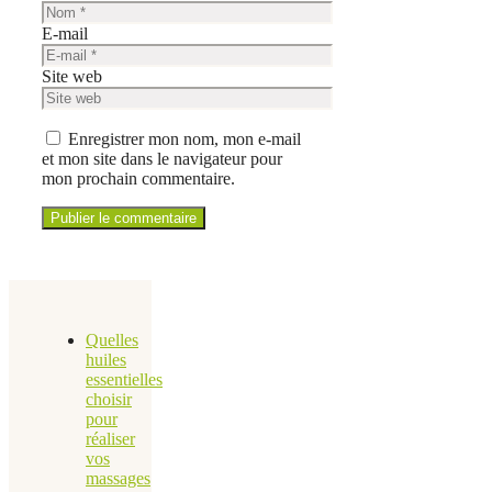
E-mail
Site web
Enregistrer mon nom, mon e-mail
et mon site dans le navigateur pour
mon prochain commentaire.
Quelles
huiles
essentielles
choisir
pour
réaliser
vos
massages