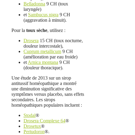
Belladonna
9 CH (toux
laryngée)
et
Sambucus nigra
9 CH
(aggravation à minuit).
Pour la
toux sèche
, utilisez :
Drosera
15 CH (toux nocturne,
douleur intercostale),
Cuprum metallicum
9 CH
(amélioration par eau froide)
et
Arnica montana
9 CH
(douleur thoracique).
Une étude de 2013 sur un sirop
antitussif homéopathique a montré
une diminution significative des
symptômes versus placebo, sans effets
secondaires. Les sirops
homéopathiques populaires incluent :
Stodal
®
Drosera Complexe 64
®
Drosetux
®
Pertudoron
®.