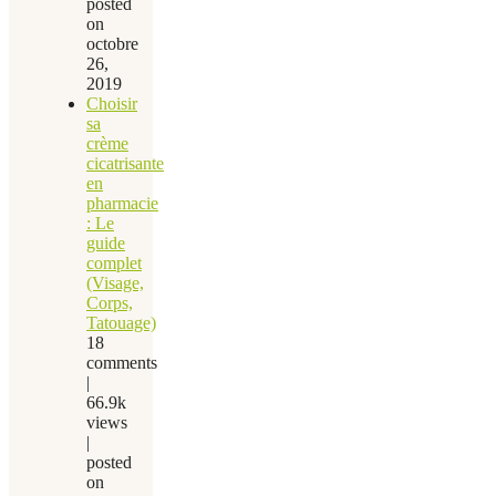
posted
on
octobre
26,
2019
Choisir
sa
crème
cicatrisante
en
pharmacie
: Le
guide
complet
(Visage,
Corps,
Tatouage)
18
comments
|
66.9k
views
|
posted
on