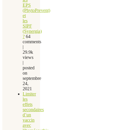
EPS
(PhytoPrevent)
et
les
SIPF
(Synergia)
?
64
comments
|
29.9k
views
|
posted
on
septembre
24,
2021
Limiter
les
effets
secondaires
d’un
vaccin
avec