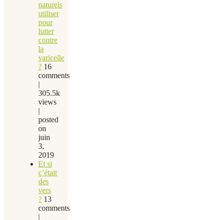
naturels
utiliser
pour
lutter
contre
la
varicelle
?
16
comments
|
305.5k
views
|
posted
on
juin
3,
2019
Et si
c’était
des
vers
?
13
comments
|