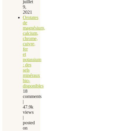
juillet
9,
2021
Orotates
de
magnésium,
calcium,
chrome,
cuivre,
fer
et
potassium
: des
sels
minéraux
bio-
disponibles
18
comments
|
47.9k
views
|
posted
on