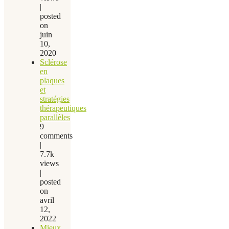
|
posted
on
juin
10,
2020
Sclérose
en
plaques
et
stratégies
thérapeutiques
parallèles
9
comments
|
7.7k
views
|
posted
on
avril
12,
2022
Mieux