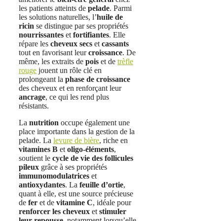
les patients atteints de
pelade
. Parmi
les solutions naturelles, l’
huile de
ricin
se distingue par ses propriétés
nourrissantes
et
fortifiantes
. Elle
répare les
cheveux secs
et
cassants
tout en favorisant leur
croissance
. De
même, les extraits de
pois
et de
trèfle
rouge
jouent un rôle clé en
prolongeant la
phase de croissance
des cheveux et en renforçant leur
ancrage
, ce qui les rend plus
résistants.
La
nutrition
occupe également une
place importante dans la gestion de la
pelade. La
levure de bière
, riche en
vitamines B
et
oligo-éléments
,
soutient le
cycle de vie des follicules
pileux
grâce à ses propriétés
immunomodulatrices
et
antioxydantes
. La
feuille d’ortie
,
quant à elle, est une source précieuse
de
fer
et de
vitamine C
, idéale pour
renforcer les cheveux
et
stimuler
leur repousse
, notamment lorsqu’elle