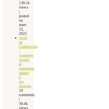
138.1k
views
|
posted
on
mars
15,
2022
Acné
de
l’adolescent
:
comment
choisir
le
traitement
adapté
à
ses
boutons
10
comments
|
30.4k
views