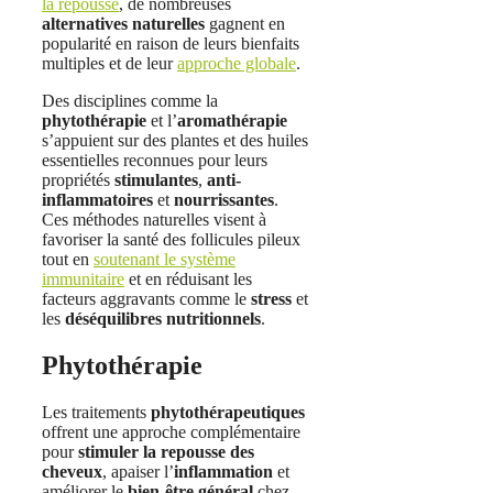
la repousse
, de nombreuses
alternatives naturelles
gagnent en
popularité en raison de leurs bienfaits
multiples et de leur
approche globale
.
Des disciplines comme la
phytothérapie
et l’
aromathérapie
s’appuient sur des plantes et des huiles
essentielles reconnues pour leurs
propriétés
stimulantes
,
anti-
inflammatoires
et
nourrissantes
.
Ces méthodes naturelles visent à
favoriser la santé des follicules pileux
tout en
soutenant le système
immunitaire
et en réduisant les
facteurs aggravants comme le
stress
et
les
déséquilibres nutritionnels
.
Phytothérapie
Les traitements
phytothérapeutiques
offrent une approche complémentaire
pour
stimuler la repousse des
cheveux
, apaiser l’
inflammation
et
améliorer le
bien-être général
chez