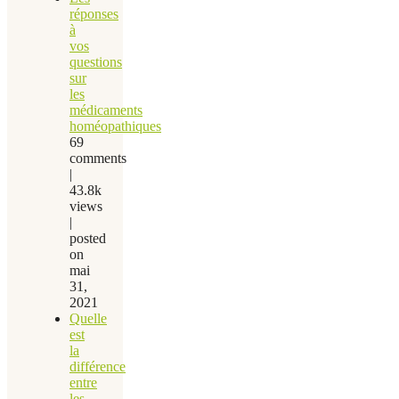
réponses
à
vos
questions
sur
les
médicaments
homéopathiques
69
comments
|
43.8k
views
|
posted
on
mai
31,
2021
Quelle
est
la
différence
entre
les