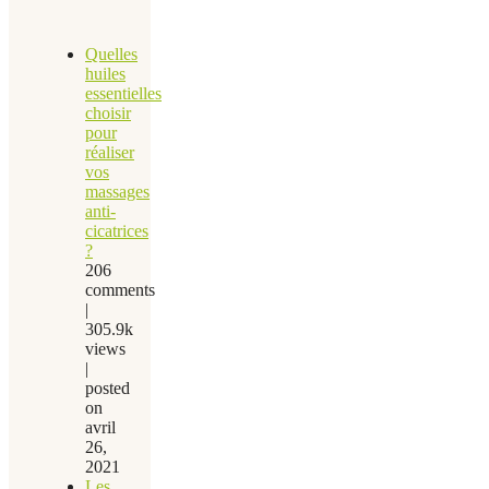
Quelles
huiles
essentielles
choisir
pour
réaliser
vos
massages
anti-
cicatrices
?
206
comments
|
305.9k
views
|
posted
on
avril
26,
2021
Les