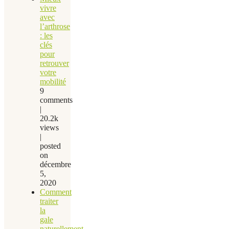
vivre
avec
l’arthrose
: les
clés
pour
retrouver
votre
mobilité
9
comments
|
20.2k
views
|
posted
on
décembre
5,
2020
Comment
traiter
la
gale
naturellement