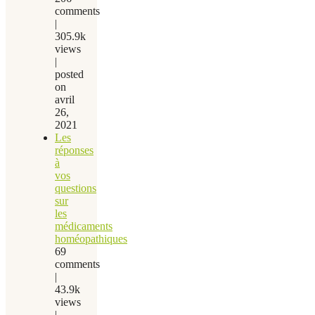
comments
|
305.9k
views
|
posted
on
avril
26,
2021
Les
réponses
à
vos
questions
sur
les
médicaments
homéopathiques
69
comments
|
43.9k
views
|