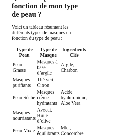
fonction de mon type
de peau ?
Voici un tableau résumant les
différents types de masques en
fonction du type de peau :
Type de
Type de
Ingrédients
Peau
Masque
Clés
Masques à
Peau
Argile,
base
Grasse
Charbon
d’argile
Masques
Thé vert,
purifiants
Citron
Masques
Acide
Peau Sèche
crème
hyaluronique,
hydratants
Aloe Vera
Avocat,
Masques
Huile
nourrissants
d’olive
Masques
Miel,
Peau Mixte
équilibrants
Concombre