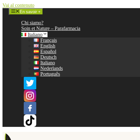
Vai al contenuto
En savoir +
Chi siamo?
Soin et Nature – Parafarmacia
Italiano
Français
English
Español
Deutsch
Italiano
Nederlands
Português