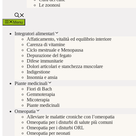
Le zoonosi
Menu
Integratori alimentari
Affaticamento, vitalità ed equilibrio interiore
Carenza di vitamine
Ciclo mestruale e Menopausa
Depurazione del fegato
Difese immunitarie
Dolori articolari e stanchezza muscolare
Indigestione
Insonnia e ansia
Piante medicinali
Fiori di Bach
Gemmoterapia
Micoterapia
Piante medicinali
Omeopatia
Alleviare le malattie croniche con l’omeopatia
Omeopatia per i disturbi di salute più comuni
Omeopatia per i disturbi ORL
Omeopatia per neonati