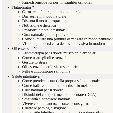
Rimedi omeopatici per gli squilibri ormonali
Naturopatia
Calmare un’allergia in modo naturale
Dimagrire in modo naturale
Diventa il tuo naturopata
Nutrizione e dietetica
Probiotici e flora intestinale
Cura naturale per lo sportivo
Come alleviare una puntura di zanzara in modo naturale?
Visione: prendersi cura della salute visiva in modo natura
Oli essenziali
Aromaterapia per i dolori muscolari e articolari
Come usare gli oli essenziali
Gestire lo stress
Oli essenziali per le vie respiratorie
Pelle e circolazione sanguigna
Salute integrativa
Come prendersi cura della propria salute mentale
Come trattare naturalmente i disturbi metabolici
Cure naturali per il dolore
Disturbi del comportamento alimentare (DCA)
Sessualità e benessere naturale
Vivere con un cancro: risorse e consigli naturali
Curare le patologie stagionali
Le malattie infettive dal punto di vista naturopatico