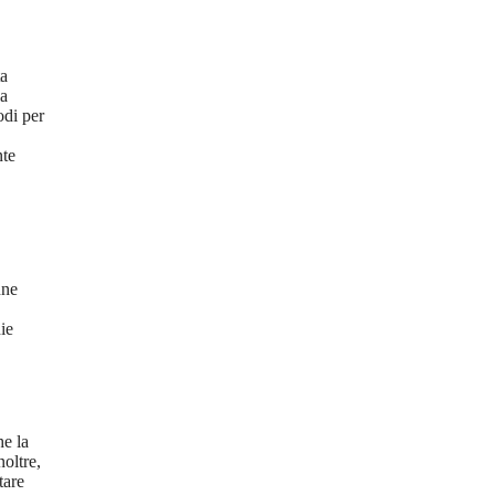
ta
la
odi per
nte
nne
ie
he la
oltre,
tare