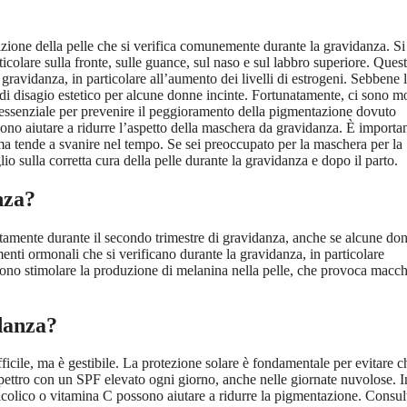
one della pelle che si verifica comunemente durante la gravidanza. Si
icolare sulla fronte, sulle guance, sul naso e sul labbro superiore. Ques
avidanza, in particolare all’aumento dei livelli di estrogeni. Sebbene 
 di disagio estetico per alcune donne incinte. Fortunatamente, ci sono m
è essenziale per prevenire il peggioramento della pigmentazione dovuto
ssono aiutare a ridurre l’aspetto della maschera da gravidanza. È importa
ma tende a svanire nel tempo. Se sei preoccupato per la maschera per la
o sulla corretta cura della pelle durante la gravidanza e dopo il parto.
nza?
amente durante il secondo trimestre di gravidanza, anche se alcune do
nti ormonali che si verificano durante la gravidanza, in particolare
ssono stimolare la produzione di melanina nella pelle, che provoca macch
danza?
icile, ma è gestibile. La protezione solare è fondamentale per evitare c
ettro con un SPF elevato ogni giorno, anche nelle giornate nuvolose. In
icolico o vitamina C possono aiutare a ridurre la pigmentazione. Consul