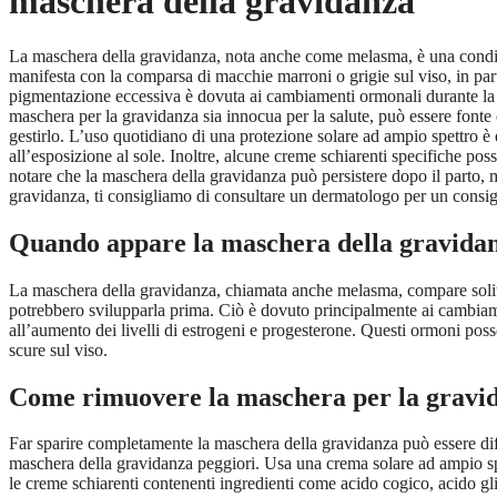
maschera della gravidanza
La maschera della gravidanza, nota anche come melasma, è una condizi
manifesta con la comparsa di macchie marroni o grigie sul viso, in part
pigmentazione eccessiva è dovuta ai cambiamenti ormonali durante la gr
maschera per la gravidanza sia innocua per la salute, può essere fonte
gestirlo. L’uso quotidiano di una protezione solare ad ampio spettro 
all’esposizione al sole. Inoltre, alcune creme schiarenti specifiche po
notare che la maschera della gravidanza può persistere dopo il parto, 
gravidanza, ti consigliamo di consultare un dermatologo per un consigli
Quando appare la maschera della gravida
La maschera della gravidanza, chiamata anche melasma, compare solit
potrebbero svilupparla prima. Ciò è dovuto principalmente ai cambiame
all’aumento dei livelli di estrogeni e progesterone. Questi ormoni po
scure sul viso.
Come rimuovere la maschera per la gravi
Far sparire completamente la maschera della gravidanza può essere diff
maschera della gravidanza peggiori. Usa una crema solare ad ampio sp
le creme schiarenti contenenti ingredienti come acido cogico, acido gl