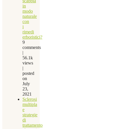
scabbia
in
modo
naturale
con
i
rimedi
erboristici?
9
comments
|
56.1k
views
|
posted
on
July
23,
2021
Sclerosi
multipla
e
strategie
di
trattamento