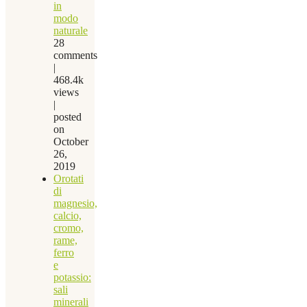
in
modo
naturale
28
comments
|
468.4k
views
|
posted
on
October
26,
2019
Orotati
di
magnesio,
calcio,
cromo,
rame,
ferro
e
potassio:
sali
minerali