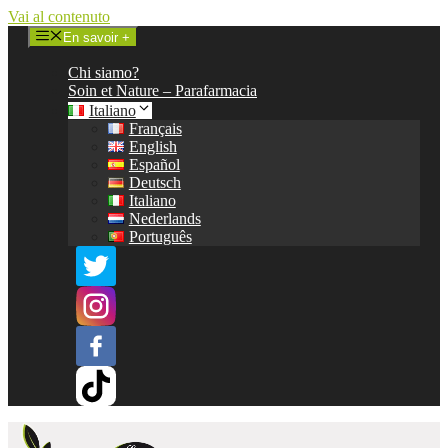
Vai al contenuto
En savoir +
Chi siamo?
Soin et Nature – Parafarmacia
Italiano
Français
English
Español
Deutsch
Italiano
Nederlands
Português