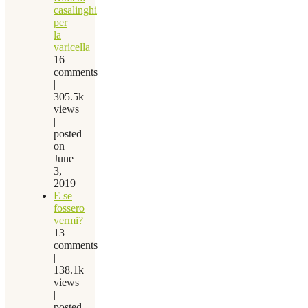
casalinghi
per
la
varicella
16
comments
|
305.5k
views
|
posted
on
June
3,
2019
E se
fossero
vermi?
13
comments
|
138.1k
views
|
posted