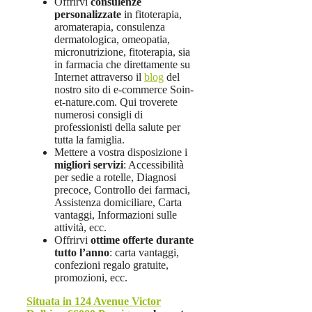
Offrirvi
consulenze
personalizzate
in fitoterapia,
aromaterapia, consulenza
dermatologica, omeopatia,
micronutrizione, fitoterapia, sia
in farmacia che direttamente su
Internet attraverso il
blog
del
nostro sito di e-commerce Soin-
et-nature.com. Qui troverete
numerosi consigli di
professionisti della salute per
tutta la famiglia.
Mettere a vostra disposizione i
migliori servizi
: Accessibilità
per sedie a rotelle, Diagnosi
precoce, Controllo dei farmaci,
Assistenza domiciliare, Carta
vantaggi, Informazioni sulle
attività, ecc.
Offrirvi
ottime offerte durante
tutto l’anno
: carta vantaggi,
confezioni regalo gratuite,
promozioni, ecc.
Situata in 124 Avenue Victor