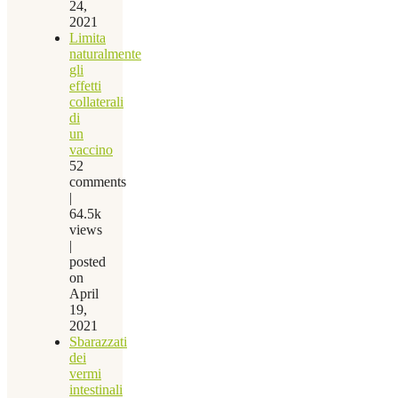
24,
2021
Limita
naturalmente
gli
effetti
collaterali
di
un
vaccino
52
comments
|
64.5k
views
|
posted
on
April
19,
2021
Sbarazzati
dei
vermi
intestinali