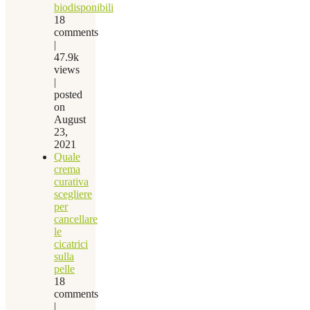
biodisponibili
18
comments
|
47.9k
views
|
posted
on
August
23,
2021
Quale
crema
curativa
scegliere
per
cancellare
le
cicatrici
sulla
pelle
18
comments
|