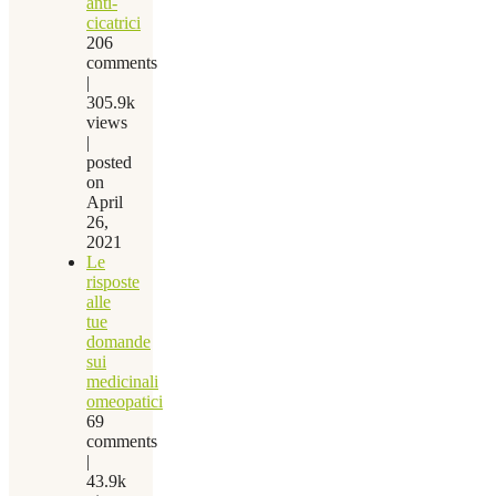
anti-
cicatrici
206
comments
|
305.9k
views
|
posted
on
April
26,
2021
Le
risposte
alle
tue
domande
sui
medicinali
omeopatici
69
comments
|
43.9k