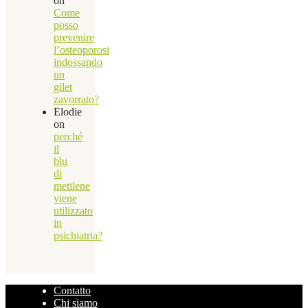
on
Come
posso
prevenire
l’osteoporosi
indossando
un
gilet
zavorrato?
Elodie
on
perché
il
blu
di
metilene
viene
utilizzato
in
psichiatria?
Contatto
Chi siamo