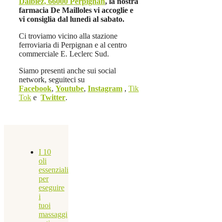
Dalbiez, 66000 Perpignan
, la nostra
farmacia De Mailloles vi accoglie e
vi consiglia dal lunedì al sabato.
Ci troviamo vicino alla stazione
ferroviaria di Perpignan e al centro
commerciale E. Leclerc Sud.
Siamo presenti anche sui social
network, seguiteci su
Facebook
,
Youtube
,
Instagram
,
Tik
Tok
e
Twitter
.
I 10
oli
essenziali
per
eseguire
i
tuoi
massaggi