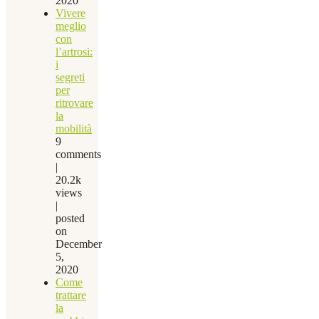
2020
Vivere
meglio
con
l’artrosi:
i
segreti
per
ritrovare
la
mobilità
9
comments
|
20.2k
views
|
posted
on
December
5,
2020
Come
trattare
la