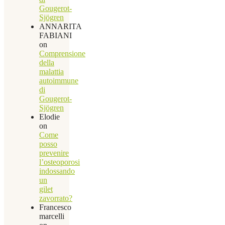
Gougerot-
Sjögren
ANNARITA
FABIANI
on
Comprensione
della
malattia
autoimmune
di
Gougerot-
Sjögren
Elodie
on
Come
posso
prevenire
l’osteoporosi
indossando
un
gilet
zavorrato?
Francesco
marcelli