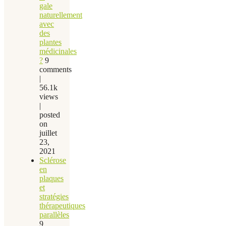
gale
naturellement
avec
des
plantes
médicinales
?
9
comments
|
56.1k
views
|
posted
on
juillet
23,
2021
Sclérose
en
plaques
et
stratégies
thérapeutiques
parallèles
9