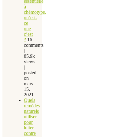
essentielle
à
chémotype,
qu’est-
ce
que
c’est
?
16
comments
|
85.9k
views
|
posted
on
mars
15,
2021
Quels
remèdes
naturels
utiliser
pour
lutter
contre