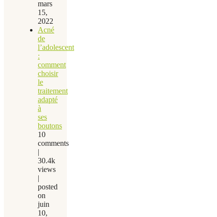
mars
15,
2022
Acné
de
l’adolescent
:
comment
choisir
le
traitement
adapté
à
ses
boutons
10
comments
|
30.4k
views
|
posted
on
juin
10,