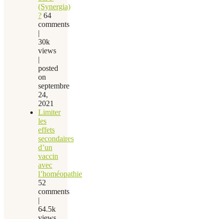
(Synergia)
?
64
comments
|
30k
views
|
posted
on
septembre
24,
2021
Limiter
les
effets
secondaires
d’un
vaccin
avec
l’homéopathie
52
comments
|
64.5k
views