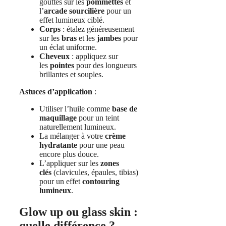
gouttes sur les
pommettes
et
l’
arcade sourcilière
pour un
effet lumineux ciblé.
Corps
: étalez généreusement
sur les
bras
et les
jambes
pour
un éclat uniforme.
Cheveux
: appliquez sur
les
pointes
pour des longueurs
brillantes et souples.
Astuces d’application
:
Utiliser l’huile comme
base de
maquillage
pour un teint
naturellement lumineux.
La mélanger à votre
crème
hydratante
pour une peau
encore plus douce.
L’appliquer sur les
zones
clés
(clavicules, épaules, tibias)
pour un effet
contouring
lumineux
.
Glow up ou glass skin :
quelle différence ?