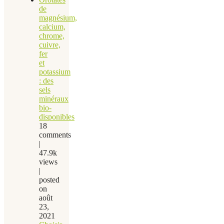
de
magnésium,
calcium,
chrome,
cuivre,
fer
et
potassium
: des
sels
minéraux
bio-
disponibles
18
comments
|
47.9k
views
|
posted
on
août
23,
2021