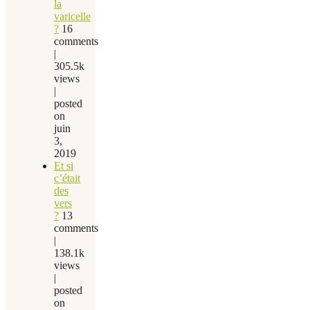
la
varicelle
?
16
comments
|
305.5k
views
|
posted
on
juin
3,
2019
Et si
c’était
des
vers
?
13
comments
|
138.1k
views
|
posted
on