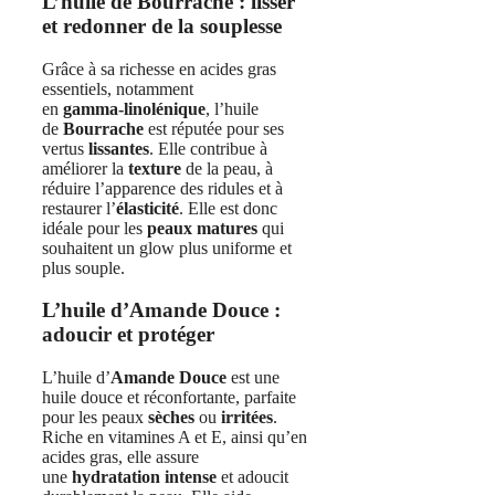
L’huile de Bourrache : lisser
et redonner de la souplesse
Grâce à sa richesse en acides gras
essentiels, notamment
en
gamma‑linolénique
, l’huile
de
Bourrache
est réputée pour ses
vertus
lissantes
. Elle contribue à
améliorer la
texture
de la peau, à
réduire l’apparence des ridules et à
restaurer l’
élasticité
. Elle est donc
idéale pour les
peaux matures
qui
souhaitent un glow plus uniforme et
plus souple.
L’huile d’Amande Douce :
adoucir et protéger
L’huile d’
Amande Douce
est une
huile douce et réconfortante, parfaite
pour les peaux
sèches
ou
irritées
.
Riche en vitamines A et E, ainsi qu’en
acides gras, elle assure
une
hydratation intense
et adoucit