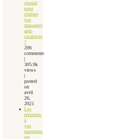
choisir
pour
réaliser
vos
massages
anti-
cicatrices
?
206
comments
|
305.9k
views
|
posted
on
avril
26,
2021
Les
réponses
à
vos
questions
sur