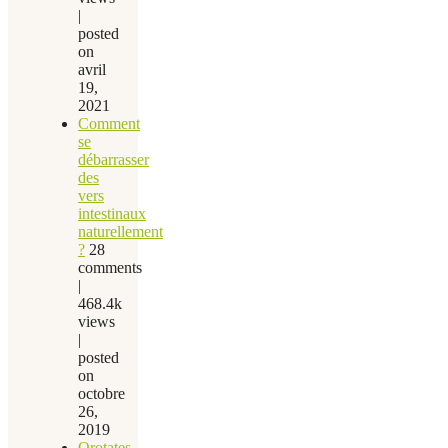
|
posted
on
avril
19,
2021
Comment
se
débarrasser
des
vers
intestinaux
naturellement
?
28
comments
|
468.4k
views
|
posted
on
octobre
26,
2019
Orotates