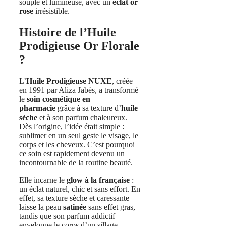
souple et lumineuse, avec un
éclat or
rose
irrésistible.
Histoire de l’Huile
Prodigieuse Or Florale
?
L’
Huile Prodigieuse NUXE
, créée
en 1991 par Aliza Jabès, a transformé
le
soin cosmétique en
pharmacie
grâce à sa texture d’
huile
sèche
et à son parfum chaleureux.
Dès l’origine, l’idée était simple :
sublimer en un seul geste le visage, le
corps et les cheveux. C’est pourquoi
ce soin est rapidement devenu un
incontournable de la routine beauté.
Elle incarne le
glow à la française
:
un éclat naturel, chic et sans effort. En
effet, sa texture sèche et caressante
laisse la peau
satinée
sans effet gras,
tandis que son parfum addictif
enveloppe le corps d’un sillage