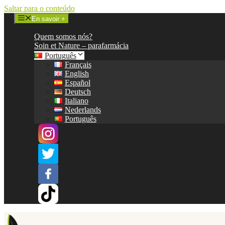
Saltar para o conteúdo
En savoir +
Quem somos nós?
Soin et Nature – parafarmácia
Português
Français
English
Español
Deutsch
Italiano
Nederlands
Português