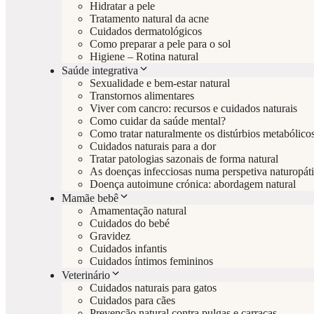
Hidratar a pele
Tratamento natural da acne
Cuidados dermatológicos
Como preparar a pele para o sol
Higiene – Rotina natural
Saúde integrativa
Sexualidade e bem-estar natural
Transtornos alimentares
Viver com cancro: recursos e cuidados naturais
Como cuidar da saúde mental?
Como tratar naturalmente os distúrbios metabólico
Cuidados naturais para a dor
Tratar patologias sazonais de forma natural
As doenças infecciosas numa perspetiva naturopát
Doença autoimune crónica: abordagem natural
Mamãe bebê
Amamentação natural
Cuidados do bebé
Gravidez
Cuidados infantis
Cuidados íntimos femininos
Veterinário
Cuidados naturais para gatos
Cuidados para cães
Prevenção natural contra pulgas e carraças