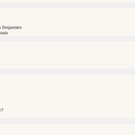
s frequentes
nais
e?