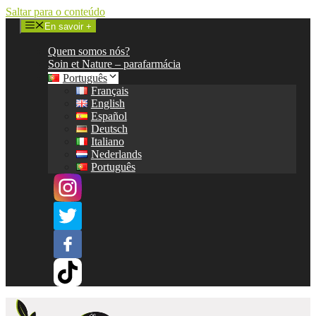
Saltar para o conteúdo
En savoir +
Quem somos nós?
Soin et Nature – parafarmácia
Português
Français
English
Español
Deutsch
Italiano
Nederlands
Português