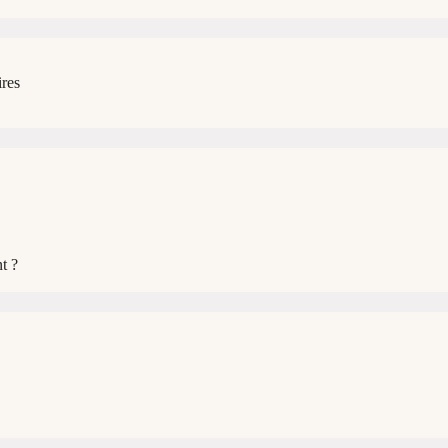
ires
t ?