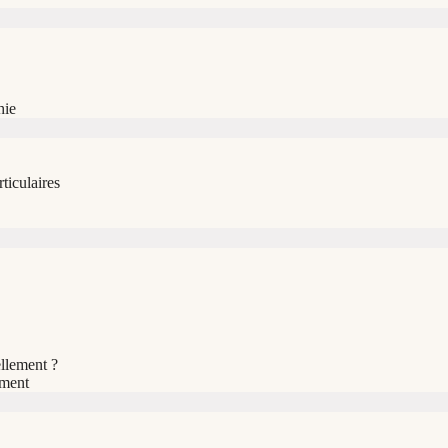
hie
ticulaires
llement ?
ement