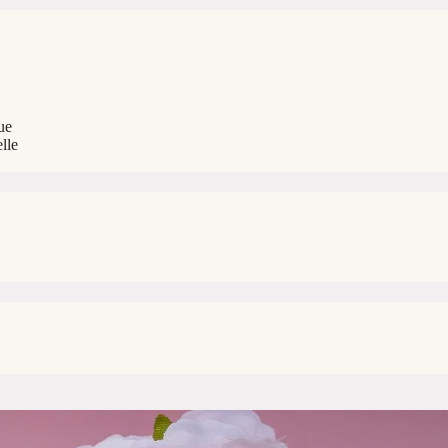
ue
lle