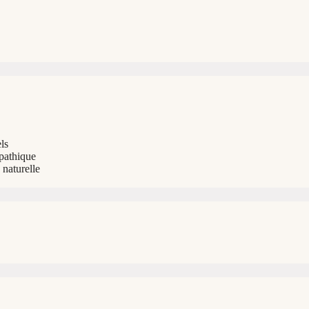
ls
opathique
naturelle