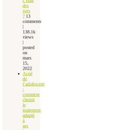
c’était
des
vers
?
13
comments
|
138.1k
views
|
posted
on
mars
15,
2022
Acné
de
l’adolescent
:
comment
choisir
le
traitement
adapté
à
ses