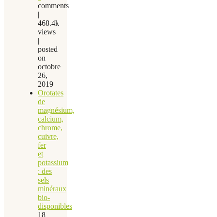
comments
|
468.4k
views
|
posted
on
octobre
26,
2019
Orotates
de
magnésium,
calcium,
chrome,
cuivre,
fer
et
potassium
: des
sels
minéraux
bio-
disponibles
18