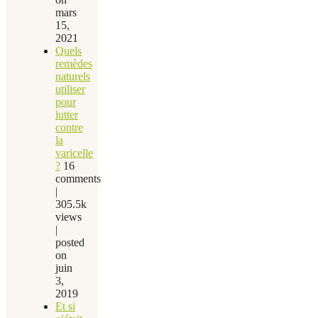
mars
15,
2021
Quels
remèdes
naturels
utiliser
pour
lutter
contre
la
varicelle
?
16
comments
|
305.5k
views
|
posted
on
juin
3,
2019
Et si