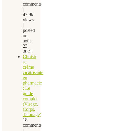
comments
|
47.9k
views
|
posted
on
août
23,
2021
Choisir
sa
crème
cicatrisante
en
pharmacie
: Le
guide
complet
(Visage,
Corps,
Tatouage)
18
comments
|