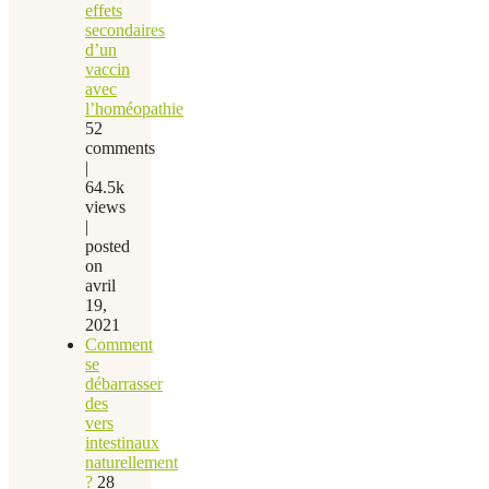
effets
secondaires
d’un
vaccin
avec
l’homéopathie
52
comments
|
64.5k
views
|
posted
on
avril
19,
2021
Comment
se
débarrasser
des
vers
intestinaux
naturellement
?
28