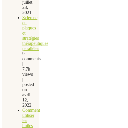
juillet
23,
2021
Sclérose
en
plaques
et
stratégies
thérapeutiques
parallèles
9
comments
|
7.7k
views
|
posted
on
avril
12,
2022
Comment
utiliser
les
huiles