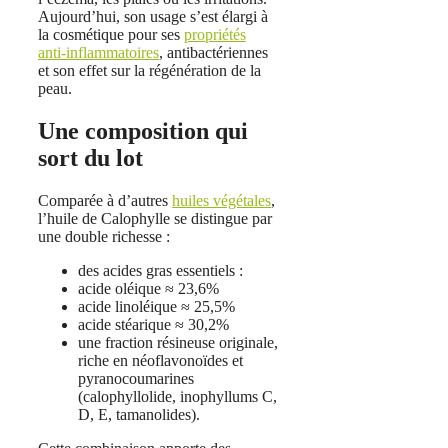
Aujourd’hui, son usage s’est élargi à
la cosmétique pour ses
propriétés
anti‑inflammatoires
, antibactériennes
et son effet sur la régénération de la
peau.
Une composition qui
sort du lot
Comparée à d’autres
huiles végétales
,
l’huile de Calophylle se distingue par
une double richesse :
des acides gras essentiels :
acide oléique ≈ 23,6%
acide linoléique ≈ 25,5%
acide stéarique ≈ 30,2%
une fraction résineuse originale,
riche en néoflavonoïdes et
pyranocoumarines
(calophyllolide, inophyllums C,
D, E, tamanolides).