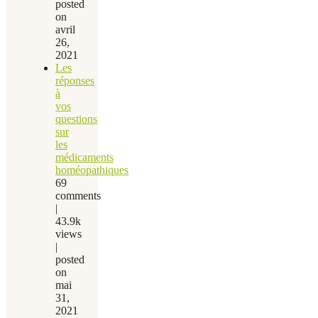
posted
on
avril
26,
2021
Les
réponses
à
vos
questions
sur
les
médicaments
homéopathiques
69
comments
|
43.9k
views
|
posted
on
mai
31,
2021