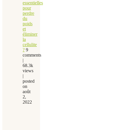
essentielles
pour
perdre
du
poids
et
éliminer
la
cellulite
?
9
comments
|
68.3k
views
|
posted
on
août
2,
2022