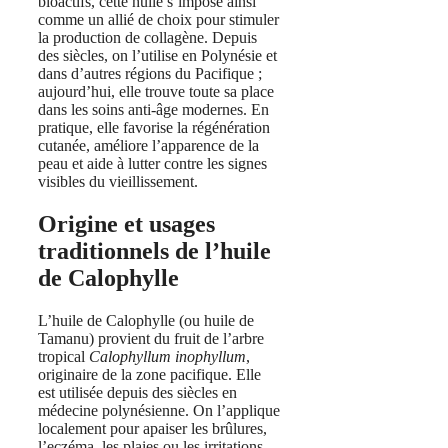
bioactifs, cette huile s’impose ainsi
comme un allié de choix pour stimuler
la production de collagène. Depuis
des siècles, on l’utilise en Polynésie et
dans d’autres régions du Pacifique ;
aujourd’hui, elle trouve toute sa place
dans les soins anti‑âge modernes. En
pratique, elle favorise la régénération
cutanée, améliore l’apparence de la
peau et aide à lutter contre les signes
visibles du vieillissement.
Origine et usages
traditionnels de l’huile
de Calophylle
L’huile de Calophylle (ou huile de
Tamanu) provient du fruit de l’arbre
tropical
Calophyllum inophyllum
,
originaire de la zone pacifique. Elle
est utilisée depuis des siècles en
médecine polynésienne. On l’applique
localement pour apaiser les brûlures,
l’eczéma, les plaies ou les irritations.