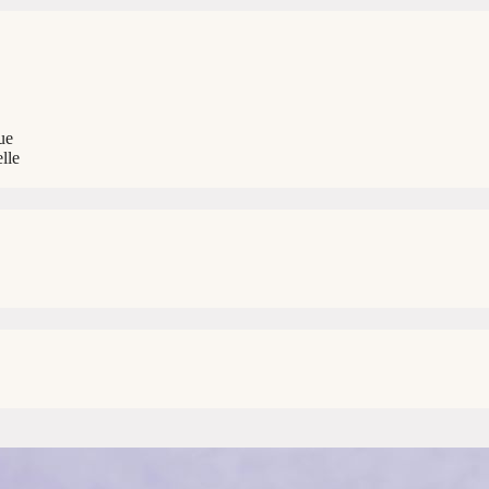
ue
lle