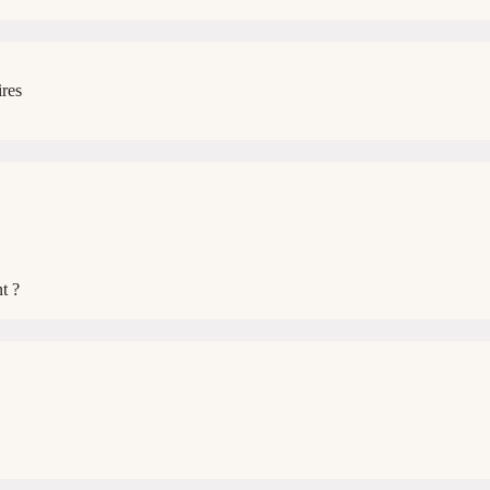
ires
t ?