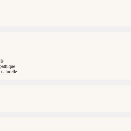
ls
opathique
naturelle