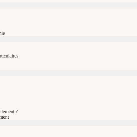
hie
ticulaires
llement ?
ement