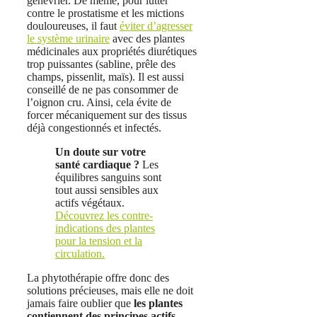
genévrier. De même, pour lutter
contre le prostatisme et les mictions
douloureuses, il faut
éviter d’agresser
le système urinaire
avec des plantes
médicinales aux propriétés diurétiques
trop puissantes (sabline, prêle des
champs, pissenlit, maïs). Il est aussi
conseillé de ne pas consommer de
l’oignon cru. Ainsi, cela évite de
forcer mécaniquement sur des tissus
déjà congestionnés et infectés.
Un doute sur votre
santé cardiaque ?
Les
équilibres sanguins sont
tout aussi sensibles aux
actifs végétaux.
Découvrez les contre-
indications des plantes
pour la tension et la
circulation.
La phytothérapie offre donc des
solutions précieuses, mais elle ne doit
jamais faire oublier que
les plantes
contiennent des principes actifs