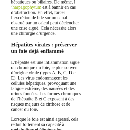
hépatiques ou biliaires. De même, l
‘harpagophytum
est à bannir en cas
d’obstruction. En effet, forcer
l’excrétion de bile sur un canal
obstrué par un calcul peut déclencher
une crise aiguë. Cela nécessite alors
une chirurgie d’urgence.
Hépatites virales : préserver
un foie déjà enflammé
L’hépatite est une inflammation aiguë
ou chronique du foie, le plus souvent
d’origine virale (types A, B, C, D et
E). Les virus endommagent les
cellules hépatiques, provoquant une
fatigue extrême, des nausées et des
urines foncées. Les formes chroniques
de l’hépatite B et C exposent à des
risques majeurs de cirrhose et de
cancer du foie.
Lorsque le foie est ainsi agressé, cela
réduit fortement sa capacité à
métaboliser et éliminer les