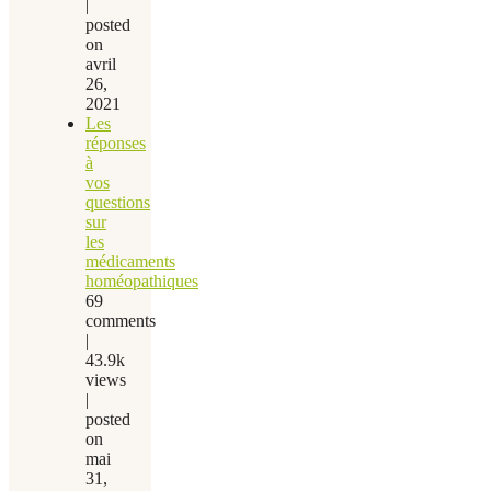
|
posted
on
avril
26,
2021
Les
réponses
à
vos
questions
sur
les
médicaments
homéopathiques
69
comments
|
43.9k
views
|
posted
on
mai
31,