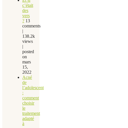
Et si
c’était
des
vers
?
13
comments
|
138.2k
views
|
posted
on
mars
15,
2022
Acné
de
l’adolescent
:
comment
choisir
le
traitement
adapté
à