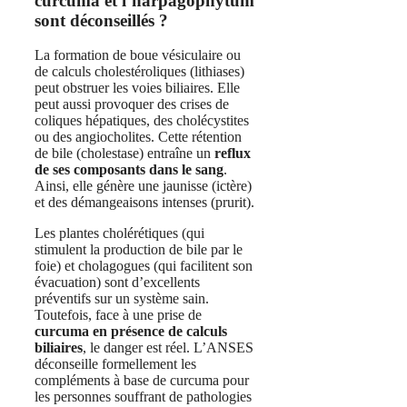
curcuma et l’harpagophytum
sont déconseillés ?
La formation de boue vésiculaire ou
de calculs cholestéroliques (lithiases)
peut obstruer les voies biliaires. Elle
peut aussi provoquer des crises de
coliques hépatiques, des cholécystites
ou des angiocholites. Cette rétention
de bile (cholestase) entraîne un
reflux
de ses composants dans le sang
.
Ainsi, elle génère une jaunisse (ictère)
et des démangeaisons intenses (prurit).
Les plantes cholérétiques (qui
stimulent la production de bile par le
foie) et cholagogues (qui facilitent son
évacuation) sont d’excellents
préventifs sur un système sain.
Toutefois, face à une prise de
curcuma en présence de calculs
biliaires
, le danger est réel. L’ANSES
déconseille formellement les
compléments à base de curcuma pour
les personnes souffrant de pathologies