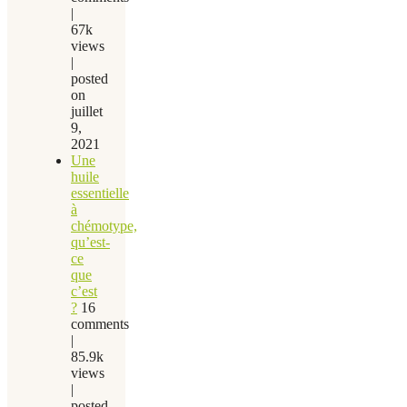
|
67k
views
|
posted
on
juillet
9,
2021
Une
huile
essentielle
à
chémotype,
qu’est-
ce
que
c’est
?
16
comments
|
85.9k
views
|
posted