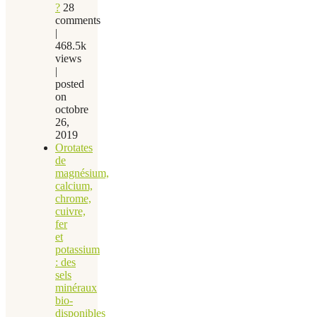
?
28
comments
|
468.5k
views
|
posted
on
octobre
26,
2019
Orotates
de
magnésium,
calcium,
chrome,
cuivre,
fer
et
potassium
: des
sels
minéraux
bio-
disponibles