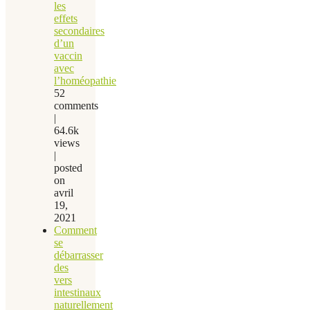
les
effets
secondaires
d’un
vaccin
avec
l’homéopathie
52
comments
|
64.6k
views
|
posted
on
avril
19,
2021
Comment
se
débarrasser
des
vers
intestinaux
naturellement