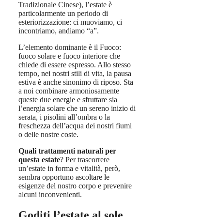
Tradizionale Cinese), l’estate è
particolarmente un periodo di
esteriorizzazione: ci muoviamo, ci
incontriamo, andiamo “a”.
L’elemento dominante è il Fuoco:
fuoco solare e fuoco interiore che
chiede di essere espresso. Allo stesso
tempo, nei nostri stili di vita, la pausa
estiva è anche sinonimo di riposo. Sta
a noi combinare armoniosamente
queste due energie e sfruttare sia
l’energia solare che un sereno inizio di
serata, i pisolini all’ombra o la
freschezza dell’acqua dei nostri fiumi
o delle nostre coste.
Quali trattamenti naturali per
questa estate
? Per trascorrere
un’estate in forma e vitalità, però,
sembra opportuno ascoltare le
esigenze del nostro corpo e prevenire
alcuni inconvenienti.
Goditi l’estate al sole