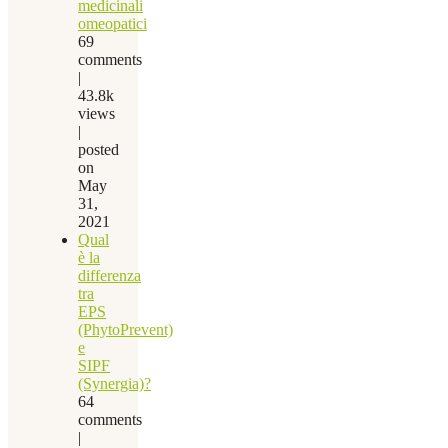
medicinali
omeopatici
69
comments
|
43.8k
views
|
posted
on
May
31,
2021
Qual
è la
differenza
tra
EPS
(PhytoPrevent)
e
SIPF
(Synergia)?
64
comments
|