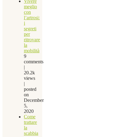
Vivere
meglio
con
l’artrosi:
i
segreti
per
ritrovare
la
mobilità
9
comments
|
20.2k
views
|
posted
on
December
5,
2020
Come
trattare
la
scabbia