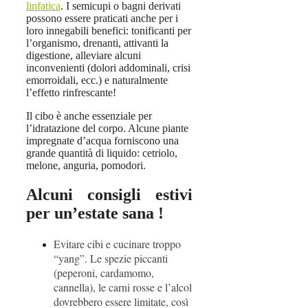
linfatica
. I semicupi o bagni derivati ​​
possono essere praticati anche per i
loro innegabili benefici: tonificanti per
l’organismo, drenanti, attivanti la
digestione, alleviare alcuni
inconvenienti (dolori addominali, crisi
emorroidali, ecc.) e naturalmente
l’effetto rinfrescante!
Il cibo è anche essenziale per
l’idratazione del corpo. Alcune piante
impregnate d’acqua forniscono una
grande quantità di liquido: cetriolo,
melone, anguria, pomodori.
Alcuni consigli estivi
per un’estate sana !
Evitare cibi e cucinare troppo
“yang”. Le spezie piccanti
(peperoni, cardamomo,
cannella), le carni rosse e l’alcol
dovrebbero essere limitate, così