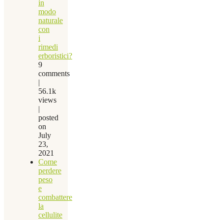
in
modo
naturale
con
i
rimedi
erboristici?
9
comments
|
56.1k
views
|
posted
on
July
23,
2021
Come
perdere
peso
e
combattere
la
cellulite