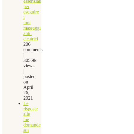
essenziali
per
eseguire
i
tuoi
massaggi
anti-
cicatrici
206
comments
|
305.9k
views
|
posted
on
April
26,
2021
Le
risposte
alle
tue
domande
sui