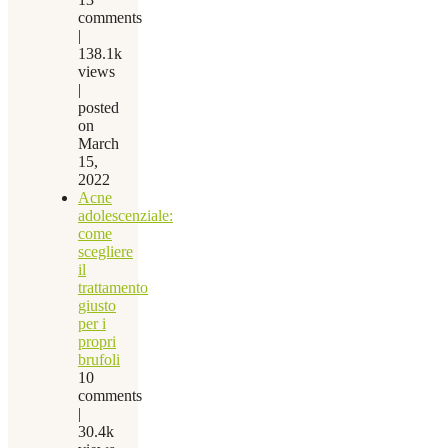
comments
|
138.1k
views
|
posted
on
March
15,
2022
Acne
adolescenziale:
come
scegliere
il
trattamento
giusto
per i
propri
brufoli
10
comments
|
30.4k