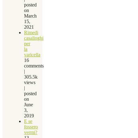
posted
on
March
15,
2021
Rimedi
casalinghi
per
la
varicella
16
comments
|
305.5k
views
|
posted
on
June
3,
2019
E se
fossero
vermi?
13