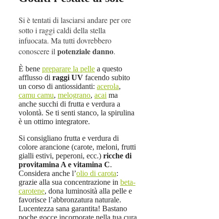
Si è tentati di lasciarsi andare per ore
sotto i raggi caldi della stella
infuocata. Ma tutti dovrebbero
potenziale danno
conoscere il
.
È bene
preparare la pelle
a questo
afflusso di
raggi UV
facendo subito
un corso di antiossidanti:
acerola
,
camu camu
,
melograno
,
acai
ma
anche succhi di frutta e verdura a
volontà. Se ti senti stanco, la spirulina
è un ottimo integratore.
Si consigliano frutta e verdura di
colore arancione (carote, meloni, frutti
gialli estivi, peperoni, ecc.)
ricche di
provitamina A e vitamina C
.
Considera anche l’
olio di carota
:
grazie alla sua concentrazione in
beta-
carotene
, dona luminosità alla pelle e
favorisce l’abbronzatura naturale.
Lucentezza sana garantita! Bastano
poche gocce incorporate nella tua cura