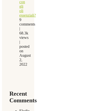
con
gli
oli
essenziali?
9
comments
|
68.3k
views
|
posted
on
August
2,
2022
Recent
Comments
Elodie