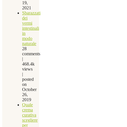
19,
2021
Sbarazzati
dei
vermi
intestinali
in
modo
naturale
28
comments
|
468.4k
views
|
posted
on
October
26,
2019
Quale
crema
curativa
scegliere
per