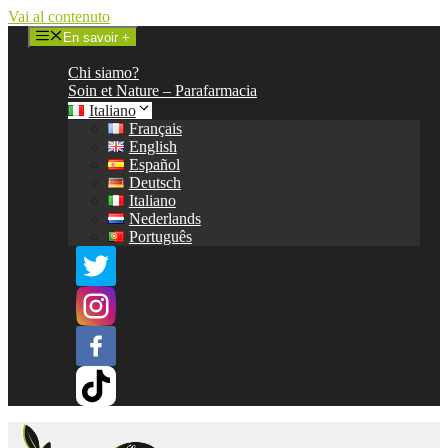
Vai al contenuto
En savoir +
Chi siamo?
Soin et Nature – Parafarmacia
Italiano
Français
English
Español
Deutsch
Italiano
Nederlands
Português