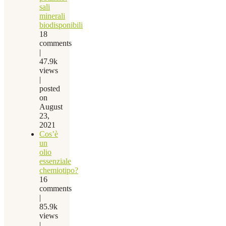
sali
minerali
biodisponibili
18
comments
|
47.9k
views
|
posted
on
August
23,
2021
Cos’è
un
olio
essenziale
chemiotipo?
16
comments
|
85.9k
views
|