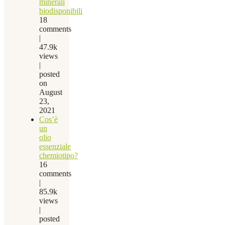
minerali
biodisponibili
18
comments
|
47.9k
views
|
posted
on
August
23,
2021
Cos’è
un
olio
essenziale
chemiotipo?
16
comments
|
85.9k
views
|
posted