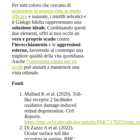
Per tutti coloro che cercano di
proteggere la propria vista in modo
efficace
e naturale, i mirtilli selvatici e
il Ginkgo biloba rappresentano una
soluzione ideale.
Combinando questi
due elementi, offri ai tuoi occhi un
vero e proprio scudo
contro
l’invecchiamento
e le
aggressioni
esterne,
favorendo al contempo una
migliore qualità della vita quotidiana.
Anche
l’omeopatia mirata per gli
occhi
può aiutarti a mantenere una
vista ottimale.
Fonti
Mulfaul K et al. (2020). Toll-
like receptor 2 facilitates
oxidative damage-induced
retinal degeneration.
Cell
Reports
.
https://pmc.ncbi.nlm.nih.gov/articles/PMC7179253/pmc.nc
Di Zazzo A et al. (2022).
Ocular surface toll like
receptors in ageing.
BMC