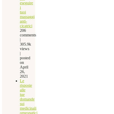
eseguire
i
tuoi
massaggi
anti-
cicatrici
206
comments
|
305.9k
views
|
posted
on
April
26,
2021
Le
risposte
alle
tue
domande
sui
medicinali
omeopatici