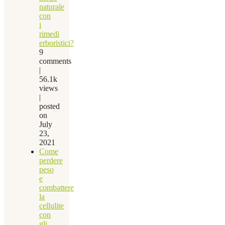
naturale
con
i
rimedi
erboristici?
9
comments
|
56.1k
views
|
posted
on
July
23,
2021
Come
perdere
peso
e
combattere
la
cellulite
con
gli