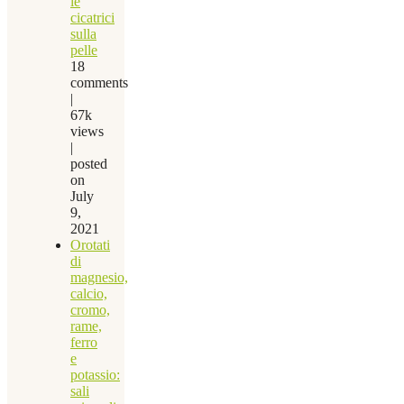
le
cicatrici
sulla
pelle
18
comments
|
67k
views
|
posted
on
July
9,
2021
Orotati
di
magnesio,
calcio,
cromo,
rame,
ferro
e
potassio:
sali