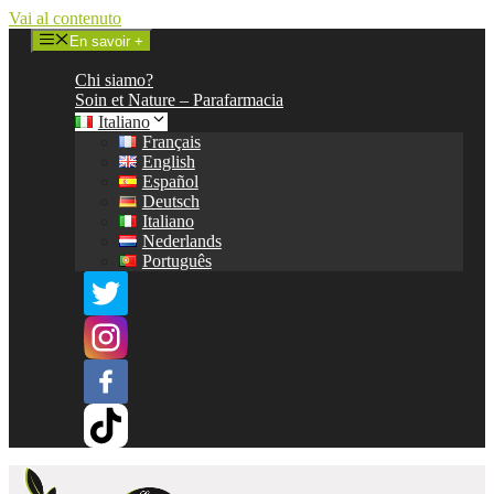
Vai al contenuto
En savoir +
Chi siamo?
Soin et Nature – Parafarmacia
Italiano
Français
English
Español
Deutsch
Italiano
Nederlands
Português