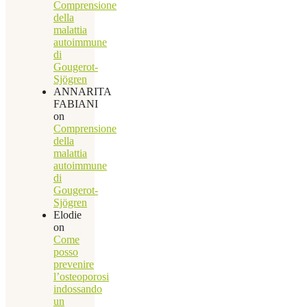
Comprensione
della
malattia
autoimmune
di
Gougerot-
Sjögren
ANNARITA
FABIANI
on
Comprensione
della
malattia
autoimmune
di
Gougerot-
Sjögren
Elodie
on
Come
posso
prevenire
l’osteoporosi
indossando
un