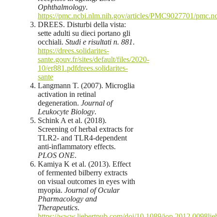
Ophthalmology
.
https://pmc.ncbi.nlm.nih.gov/articles/PMC9027701/pmc.nc
DREES. Disturbi della vista:
sette adulti su dieci portano gli
occhiali.
Studi e risultati n. 881
.
https://drees.solidarites-
sante.gouv.fr/sites/default/files/2020-
10/er881.pdfdrees.solidarites-
sante
Langmann T. (2007). Microglia
activation in retinal
degeneration.
Journal of
Leukocyte Biology
.
Schink A et al. (2018).
Screening of herbal extracts for
TLR2- and TLR4-dependent
anti-inflammatory effects.
PLOS ONE
.
Kamiya K et al. (2013). Effect
of fermented bilberry extracts
on visual outcomes in eyes with
myopia.
Journal of Ocular
Pharmacology and
Therapeutics
.
https://www.liebertpub.com/doi/10.1089/jop.2012.0098lie