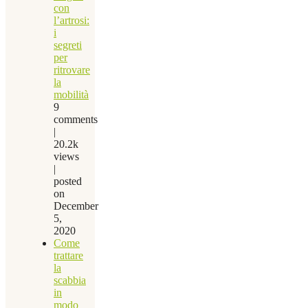
con
l’artrosi:
i
segreti
per
ritrovare
la
mobilità
9
comments
|
20.2k
views
|
posted
on
December
5,
2020
Come
trattare
la
scabbia
in
modo