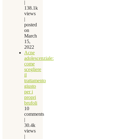
|
138.1k
views
|
posted
on
March
15,
2022
Acne
adolescenziale:
come
scegliere
il
trattamento
giusto
per i
propri
brufoli
10
comments
|
30.4k
views
|