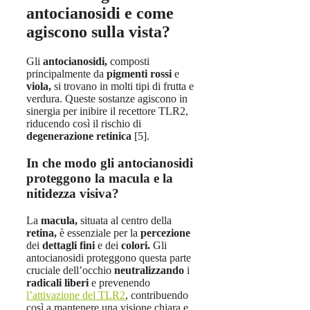
antocianosidi e come
agiscono sulla vista?
Gli
antocianosidi,
composti
principalmente da
pigmenti rossi
e
viola,
si trovano in molti tipi di frutta e
verdura. Queste sostanze agiscono in
sinergia per inibire il recettore TLR2,
riducendo così il rischio di
degenerazione retinica
[5].
In che modo gli antocianosidi
proteggono la macula e la
nitidezza visiva?
La
macula,
situata al centro della
retina,
è essenziale per la
percezione
dei
dettagli fini
e dei
colori.
Gli
antocianosidi proteggono questa parte
cruciale dell’occhio
neutralizzando
i
radicali liberi
e prevenendo
l’attivazione del TLR2
, contribuendo
così a mantenere una visione chiara e