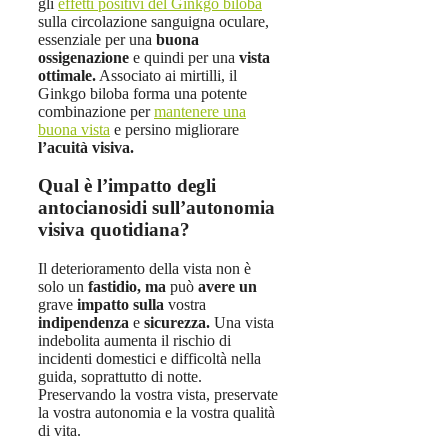
gli
effetti positivi del Ginkgo biloba
sulla circolazione sanguigna oculare,
essenziale per una
buona
ossigenazione
e quindi per una
vista
ottimale.
Associato ai mirtilli, il
Ginkgo biloba forma una potente
combinazione per
mantenere una
buona vista
e persino migliorare
l’acuità visiva.
Qual è l’impatto degli
antocianosidi sull’autonomia
visiva quotidiana?
Il deterioramento della vista non è
solo un
fastidio, ma
può
avere un
grave
impatto
sulla
vostra
indipendenza
e
sicurezza.
Una vista
indebolita aumenta il rischio di
incidenti domestici e difficoltà nella
guida, soprattutto di notte.
Preservando la vostra vista, preservate
la vostra autonomia e la vostra qualità
di vita.