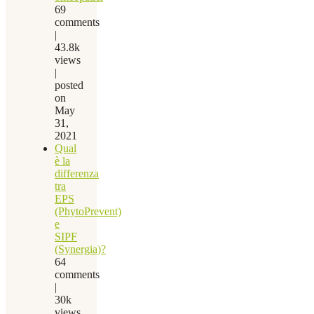
69
comments
|
43.8k
views
|
posted
on
May
31,
2021
Qual
è la
differenza
tra
EPS
(PhytoPrevent)
e
SIPF
(Synergia)?
64
comments
|
30k
views