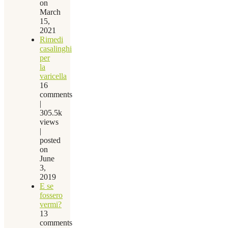
on
March
15,
2021
Rimedi
casalinghi
per
la
varicella
16
comments
|
305.5k
views
|
posted
on
June
3,
2019
E se
fossero
vermi?
13
comments