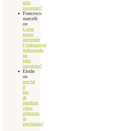
gilet
zavorrato?
Francesco
marcelli
on
Come
posso
prevenire
l’osteoporosi
indossando
un
gilet
zavorrato?
Elodie
on
perché
il
blu
di
metilene
viene
utilizzato
in
psichiatria?