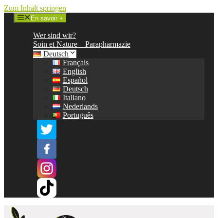
Zum Inhalt springen
En savoir +
Wer sind wir?
Soin et Nature – Parapharmazie
Deutsch
Français
English
Español
Deutsch
Italiano
Nederlands
Português