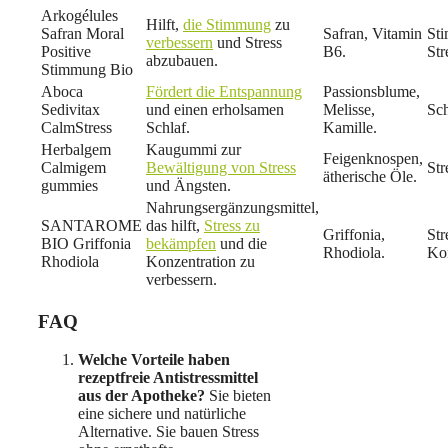
Arkogélules
Hilft,
die Stimmung
zu
Safran Moral
Safran, Vitamin
St
verbessern
und Stress
Positive
B6.
Str
abzubauen.
Stimmung Bio
Aboca
Fördert die Entspannung
Passionsblume,
Sedivitax
und einen erholsamen
Melisse,
Sch
CalmStress
Schlaf.
Kamille.
Herbalgem
Kaugummi zur
Feigenknospen,
Calmigem
Bewältigung von Stress
Str
ätherische Öle.
gummies
und Ängsten.
Nahrungsergänzungsmittel,
SANTAROME
das hilft,
Stress zu
Griffonia,
Str
BIO Griffonia
bekämpfen
und die
Rhodiola.
Kon
Rhodiola
Konzentration zu
verbessern.
FAQ
Welche Vorteile haben
rezeptfreie Antistressmittel
aus der Apotheke?
Sie bieten
eine sichere und natürliche
Alternative. Sie bauen Stress