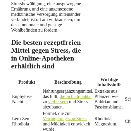
Stressbewältigung, eine ausgewogene
Ernährung und eine angemessene
medizinische Versorgung miteinander
verbindet, ist oft am wirksamsten, um
das emotionale und geistige
Wohlbefinden zu fördern.
Die besten rezeptfreien
Mittel gegen Stress, die
in Online-Apotheken
erhältlich sind
Wichtige
Produkt
Beschreibung
Inhaltsstoffe
Nahrungsergänzungsmittel,
Extrakte aus
Euphytose
das hilft,
die Schlafqualität
Pflanzen wie
Sch
Nacht
zu
verbessern
und Stress
Baldrian und
abzubauen.
Passionsblume.
Formel, die zur
Léro Zen
Verringerung von Stress
Rhodiola,
Chr
Rhodiola
und Müdigkeit entwickelt
Magnesium.
wurde.