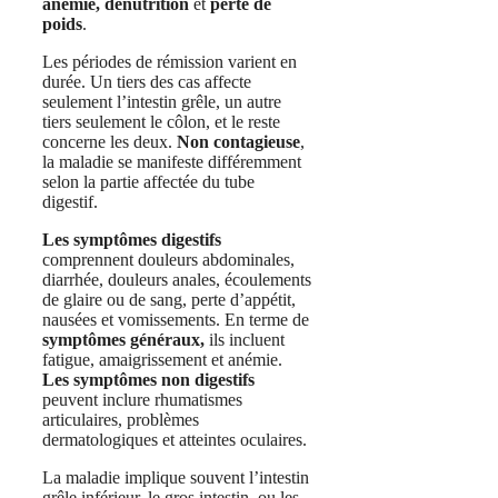
anémie, dénutrition
et
perte de
poids
.
Les périodes de rémission varient en
durée. Un tiers des cas affecte
seulement l’intestin grêle, un autre
tiers seulement le côlon, et le reste
concerne les deux.
Non contagieuse
,
la maladie se manifeste différemment
selon la partie affectée du tube
digestif.
Les symptômes digestifs
comprennent douleurs abdominales,
diarrhée, douleurs anales, écoulements
de glaire ou de sang, perte d’appétit,
nausées et vomissements. En terme de
symptômes généraux,
ils incluent
fatigue, amaigrissement et anémie.
Les symptômes non digestifs
peuvent inclure rhumatismes
articulaires, problèmes
dermatologiques et atteintes oculaires.
La maladie implique souvent l’intestin
grêle inférieur, le gros intestin, ou les