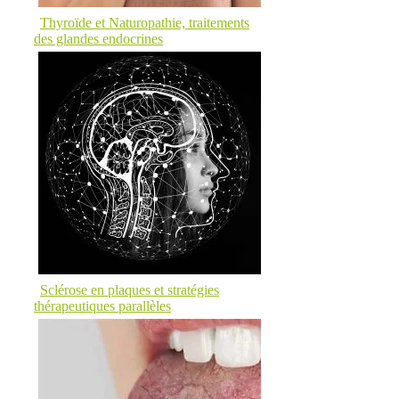
Thyroïde et Naturopathie, traitements
des glandes endocrines
Sclérose en plaques et stratégies
thérapeutiques parallèles