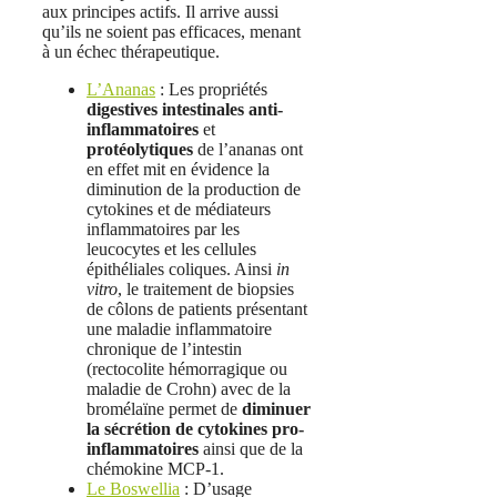
aux principes actifs. Il arrive aussi
qu’ils ne soient pas efficaces, menant
à un échec thérapeutique.
L’Ananas
: Les propriétés
digestives intestinales anti-
inflammatoires
et
protéolytiques
de l’ananas ont
en effet mit en évidence la
diminution de la production de
cytokines et de médiateurs
inflammatoires par les
leucocytes et les cellules
épithéliales coliques. Ainsi
in
vitro
, le traitement de biopsies
de côlons de patients présentant
une maladie inflammatoire
chronique de l’intestin
(rectocolite hémorragique ou
maladie de Crohn) avec de la
bromélaïne permet de
diminuer
la sécrétion de cytokines pro-
inflammatoires
ainsi que de la
chémokine MCP-1.
Le Boswellia
: D’usage