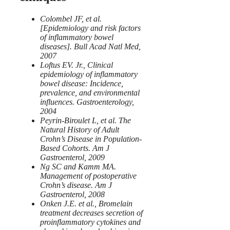
Colombel JF, et al.
[Epidemiology and risk factors
of inflammatory bowel
diseases]. Bull Acad Natl Med,
2007
Loftus EV. Jr., Clinical
epidemiology of inflammatory
bowel disease: Incidence,
prevalence, and environmental
influences. Gastroenterology,
2004
Peyrin-Biroulet L, et al. The
Natural History of Adult
Crohn’s Disease in Population-
Based Cohorts. Am J
Gastroenterol, 2009
Ng SC and Kamm MA.
Management of postoperative
Crohn’s disease. Am J
Gastroenterol, 2008
Onken J.E. et al., Bromelain
treatment decreases secretion of
proinflammatory cytokines and