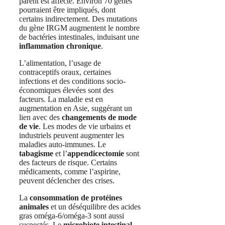
parent est affecté. Environ 70 gènes
pourraient être impliqués, dont
certains indirectement. Des mutations
du gène IRGM augmentent le nombre
de bactéries intestinales, induisant une
inflammation chronique
.
L’alimentation, l’usage de
contraceptifs oraux, certaines
infections et des conditions socio-
économiques élevées sont des
facteurs. La maladie est en
augmentation en Asie, suggérant un
lien avec des
changements de mode
de vie
. Les modes de vie urbains et
industriels peuvent augmenter les
maladies auto-immunes. Le
tabagisme
et l’
appendicectomie
sont
des facteurs de risque. Certains
médicaments, comme l’aspirine,
peuvent déclencher des crises.
La
consommation de protéines
animales
et un déséquilibre des acides
gras oméga-6/oméga-3 sont aussi
suspectés. Le
microbiote intestinal