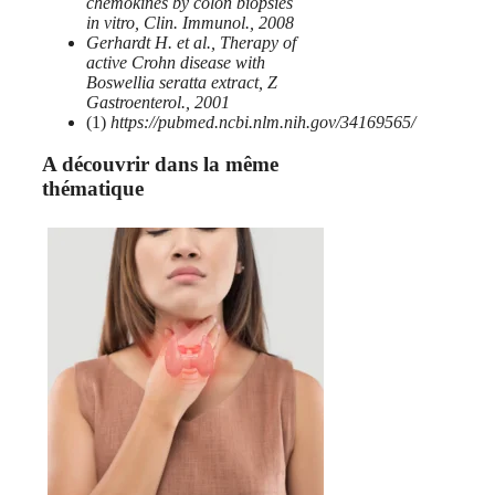
chemokines by colon biopsies
in vitro, Clin. Immunol., 2008
Gerhardt H. et al., Therapy of
active Crohn disease with
Boswellia seratta extract, Z
Gastroenterol., 2001
(1)
https://pubmed.ncbi.nlm.nih.gov/34169565/
A découvrir dans la même
thématique