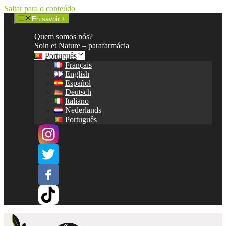
Saltar para o conteúdo
En savoir +
Quem somos nós?
Soin et Nature – parafarmácia
Português
Français
English
Español
Deutsch
Italiano
Nederlands
Português