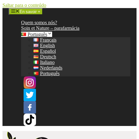
Saltar para o conteúdo
En savoir +
Quem somos nós?
Soin et Nature – parafarmácia
Português
Français
English
Español
Deutsch
Italiano
Nederlands
Português