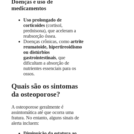
Doenças e uso de
medicamentos
Uso prolongado de
corticoides
(cortisol,
prednisona), que aceleram a
reabsorção óssea.
Doenças crônicas, como
artrite
reumatoide, hipertireoidismo
ou distúrbios
gastrointestinais
, que
dificultam a absorção de
nutrientes essenciais para os
ossos.
Quais são os sintomas
da osteoporose?
A osteoporose geralmente é
assintomática até que ocorra uma
fratura. No entanto, alguns sinais de
alerta incluem:
Diminuição da estatura ao