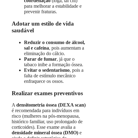
coordenação
(ioga, tai chi)
para melhorar a estabilidade e
prevenir fraturas.
Adotar um estilo de vida
saudável
Reduzir o consumo de álcool,
sal e cafeína
, pois aumentam a
eliminação do cálcio.
Parar de fumar
, já que o
tabaco inibe a formação óssea.
Evitar o sedentarismo
, pois a
falta de estímulo mecânico
enfraquece os ossos.
Realizar exames preventivos
A
densitometria óssea (DEXA scan)
é recomendada para indivíduos em
risco (mulheres na pós-menopausa,
histórico familiar, uso prolongado de
corticoides). Esse exame avalia a
densidade mineral óssea (DMO)
e