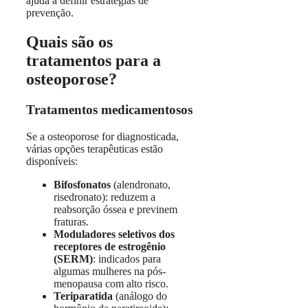
ajuda a definir estratégias de
prevenção.
Quais são os
tratamentos para a
osteoporose?
Tratamentos medicamentosos
Se a osteoporose for diagnosticada,
várias opções terapêuticas estão
disponíveis:
Bifosfonatos
(alendronato,
risedronato): reduzem a
reabsorção óssea e previnem
fraturas.
Moduladores seletivos dos
receptores de estrogênio
(SERM)
: indicados para
algumas mulheres na pós-
menopausa com alto risco.
Teriparatida
(análogo do