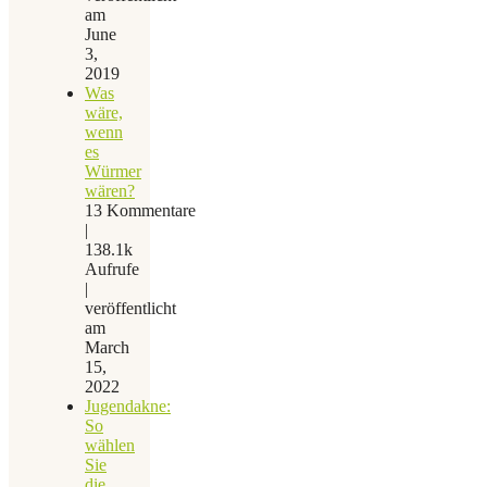
am
June
3,
2019
Was
wäre,
wenn
es
Würmer
wären?
13 Kommentare
|
138.1k
Aufrufe
|
veröffentlicht
am
March
15,
2022
Jugendakne:
So
wählen
Sie
die