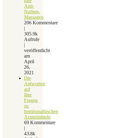
Ihre
Anti-
Narben-
Massagen
206 Kommentare
|
305.9k
Aufrufe
|
veröffentlicht
am
April
26,
2021
Die
Antworten
auf
Ihre
Fragen
zu
homöopathischen
Arzneimitteln
69 Kommentare
|
43.8k