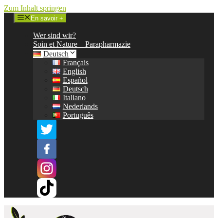
Zum Inhalt springen
En savoir +
Wer sind wir?
Soin et Nature – Parapharmazie
Deutsch
Français
English
Español
Deutsch
Italiano
Nederlands
Português