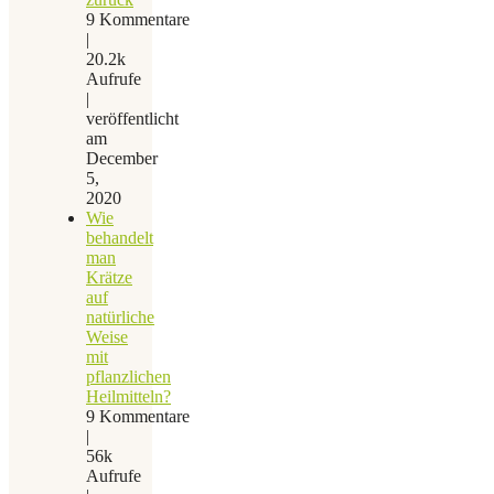
9 Kommentare
|
20.2k
Aufrufe
|
veröffentlicht
am
December
5,
2020
Wie
behandelt
man
Krätze
auf
natürliche
Weise
mit
pflanzlichen
Heilmitteln?
9 Kommentare
|
56k
Aufrufe