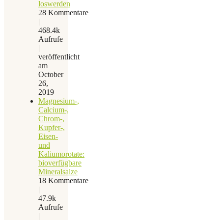
loswerden
28 Kommentare
|
468.4k
Aufrufe
|
veröffentlicht
am
October
26,
2019
Magnesium-,
Calcium-,
Chrom-,
Kupfer-,
Eisen-
und
Kaliumorotate:
bioverfügbare
Mineralsalze
18 Kommentare
|
47.9k
Aufrufe
|