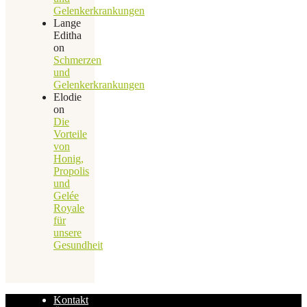
Gelenkerkrankungen
Lange
Editha
on
Schmerzen
und
Gelenkerkrankungen
Elodie
on
Die
Vorteile
von
Honig,
Propolis
und
Gelée
Royale
für
unsere
Gesundheit
Kontakt