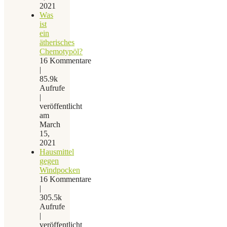
2021
Was
ist
ein
ätherisches
Chemotypöl?
16 Kommentare
|
85.9k
Aufrufe
|
veröffentlicht
am
March
15,
2021
Hausmittel
gegen
Windpocken
16 Kommentare
|
305.5k
Aufrufe
|
veröffentlicht