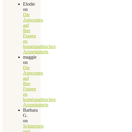
Elodie
on
Die
Antworten
auf
Ihre
Fragen
zu
homöopathischen
Arzneimitteln
maggie
on
Die
Antworten
auf
Ihre
Fragen
zu
homöopathischen
Arzneimitteln
Barbara
G.
on
Schmerzen
und