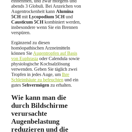
einnehmen, und zwar morgens und
abends 3 Globuli. Bei Anzeichen von
Augentrockenheit kann
Alumina
5CH
mit
Lycopodium 5CH
und
Causticum 5CH
kombiniert werden,
insbesondere wenn Sie ein Brennen
verspüren.
Ergänzend zu diesen
homöopathischen Arzneimitteln
können Sie
Augentropfen auf Basis
von Euphrasia
oder Calendula sowie
physiologische Kochsalzlösung
verwenden. Geben Sie täglich zwei
Tropfen in jedes Auge, um
Ihre
Schleimhäute zu befeuchten
und ein
gutes
Sehvermögen
zu erhalten.
Wie kann man die
durch Bildschirme
verursachte
Augenbelastung
reduzieren und die