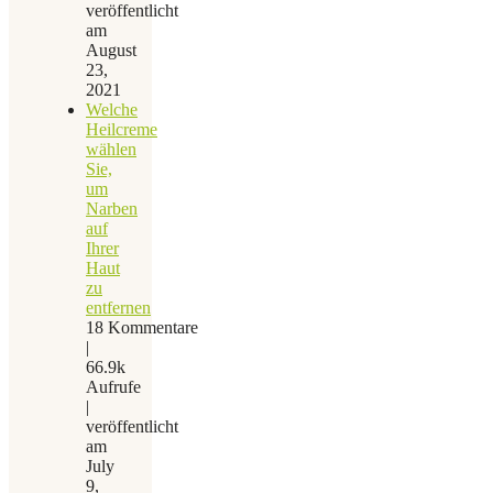
veröffentlicht
am
August
23,
2021
Welche
Heilcreme
wählen
Sie,
um
Narben
auf
Ihrer
Haut
zu
entfernen
18 Kommentare
|
66.9k
Aufrufe
|
veröffentlicht
am
July
9,