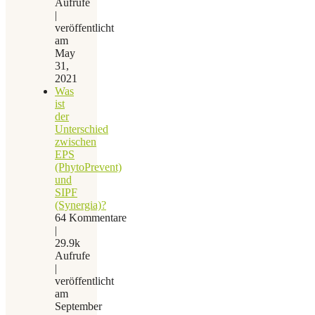
Aufrufe
|
veröffentlicht
am
May
31,
2021
Was
ist
der
Unterschied
zwischen
EPS
(PhytoPrevent)
und
SIPF
(Synergia)?
64 Kommentare
|
29.9k
Aufrufe
|
veröffentlicht
am
September