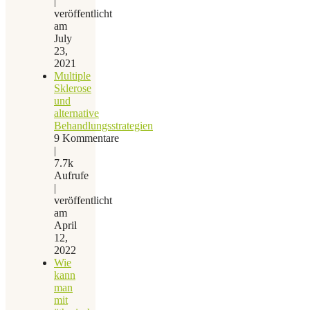
|
veröffentlicht
am
July
23,
2021
Multiple
Sklerose
und
alternative
Behandlungsstrategien
9 Kommentare
|
7.7k
Aufrufe
|
veröffentlicht
am
April
12,
2022
Wie
kann
man
mit