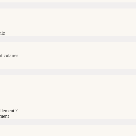
hie
ticulaires
llement ?
ement