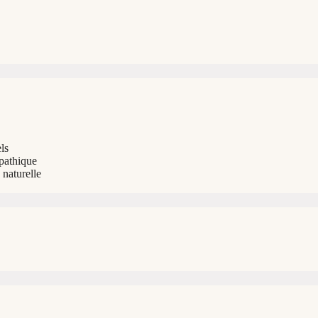
ls
opathique
naturelle