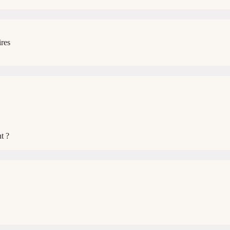
ires
t ?