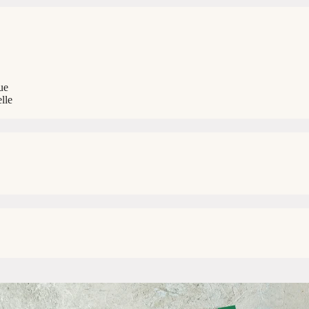
ue
lle