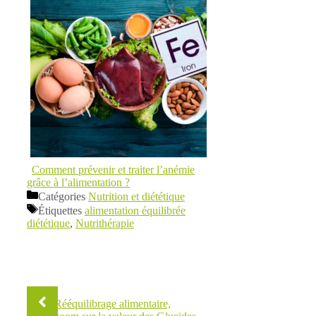
Comment prévenir et traiter l’anémie
grâce à l’alimentation ?
Catégories
Nutrition et diététique
Étiquettes
alimentation équilibrée
diététique
,
Nutrithérapie
Rééquilibrage alimentaire,