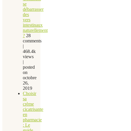
se
débarrasser
des
vers
intestinaux
naturellement
?
28
comments
|
468.4k
views
|
posted
on
octobre
26,
2019
Choisir
sa
crème
cicatrisante
en
pharmacie
: Le
guide