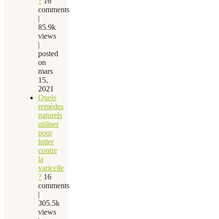
?
16
comments
|
85.9k
views
|
posted
on
mars
15,
2021
Quels
remèdes
naturels
utiliser
pour
lutter
contre
la
varicelle
?
16
comments
|
305.5k
views