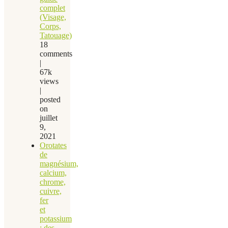
complet
(Visage,
Corps,
Tatouage)
18
comments
|
67k
views
|
posted
on
juillet
9,
2021
Orotates
de
magnésium,
calcium,
chrome,
cuivre,
fer
et
potassium
: des