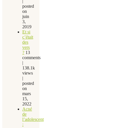
|
posted
on
juin
3,
2019
Et si
c’était
des
vers
?
13
comments
|
138.1k
views
|
posted
on
mars
15,
2022
Acné
de
l’adolescent
: