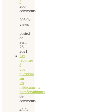
?
206
comments
|
305.9k
views
|
posted
on
avril
26,
2021
Les
réponses
à
vos
questions
sur
les
médicaments
homéopathiques
69
comments
|
43.8k