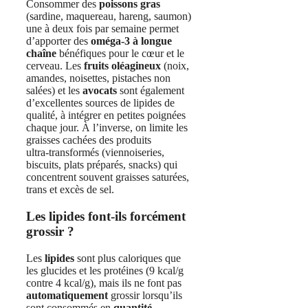
Consommer des
poissons gras
(sardine, maquereau, hareng, saumon)
une à deux fois par semaine permet
d’apporter des
oméga‑3 à longue
chaîne
bénéfiques pour le cœur et le
cerveau. Les
fruits oléagineux
(noix,
amandes, noisettes, pistaches non
salées) et les
avocats
sont également
d’excellentes sources de lipides de
qualité, à intégrer en petites poignées
chaque jour. À l’inverse, on limite les
graisses cachées des produits
ultra‑transformés (viennoiseries,
biscuits, plats préparés, snacks) qui
concentrent souvent graisses saturées,
trans et excès de sel.
Les lipides font‑ils forcément
grossir ?
Les
lipides
sont plus caloriques que
les glucides et les protéines (9 kcal/g
contre 4 kcal/g), mais ils ne font pas
automatiquement
grossir lorsqu’ils
sont consommés en
quantité