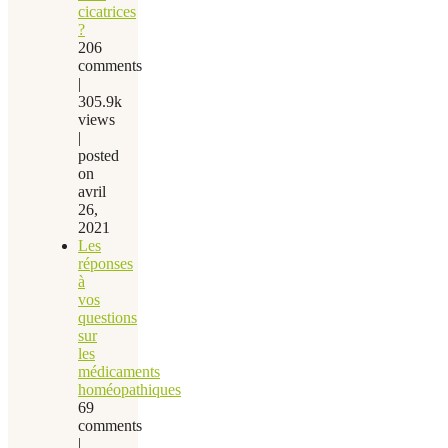
cicatrices
?
206
comments
|
305.9k
views
|
posted
on
avril
26,
2021
Les
réponses
à
vos
questions
sur
les
médicaments
homéopathiques
69
comments
|