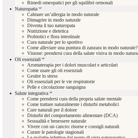
Rimedi omeopatici per gli squilibri ormonali
Naturopatia
Calmare un’allergia in modo naturale
Dimagrire in modo naturale
Diventa il tuo naturopata
Nutrizione e dietetica
Probiotici e flora intestinale
Cura naturale per lo sportivo
Come alleviare una puntura di zanzara in modo naturale?
Visione: prendersi cura della salute visiva in modo natura
Oli essenziali
Aromaterapia per i dolori muscolari e articolari
Come usare gli oli essenziali
Gestire lo stress
Oli essenziali per le vie respiratorie
Pelle e circolazione sanguigna
Salute integrativa
Come prendersi cura della propria salute mentale
Come trattare naturalmente i disturbi metabolici
Cure naturali per il dolore
Disturbi del comportamento alimentare (DCA)
Sessualità e benessere naturale
Vivere con un cancro: risorse e consigli naturali
Curare le patologie stagionali
Le malattie infettive dal punto di vista naturopatico