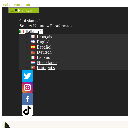
Vai al contenuto
En savoir +
Chi siamo?
Soin et Nature – Parafarmacia
Italiano
Français
English
Español
Deutsch
Italiano
Nederlands
Português