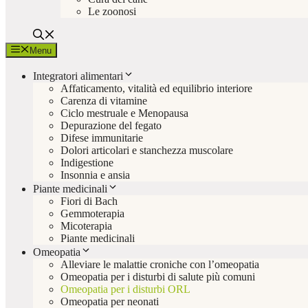
Le zoonosi
Menu
Integratori alimentari
Affaticamento, vitalità ed equilibrio interiore
Carenza di vitamine
Ciclo mestruale e Menopausa
Depurazione del fegato
Difese immunitarie
Dolori articolari e stanchezza muscolare
Indigestione
Insonnia e ansia
Piante medicinali
Fiori di Bach
Gemmoterapia
Micoterapia
Piante medicinali
Omeopatia
Alleviare le malattie croniche con l’omeopatia
Omeopatia per i disturbi di salute più comuni
Omeopatia per i disturbi ORL
Omeopatia per neonati