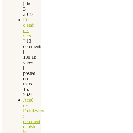
juin
3,
2019
Et si
c’était
des
vers
?
13
comments
|
138.1k
views
|
posted
on
mars
15,
2022
Acné
de
l’adolescent
:
comment
choisir
le