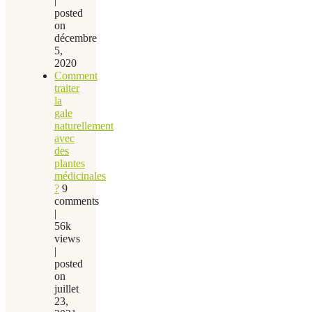
|
posted
on
décembre
5,
2020
Comment
traiter
la
gale
naturellement
avec
des
plantes
médicinales
?
9
comments
|
56k
views
|
posted
on
juillet
23,