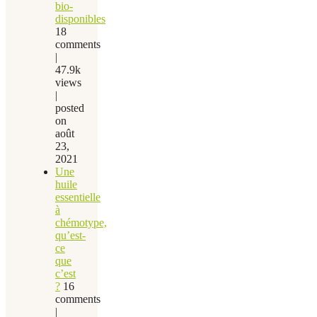
bio-
disponibles
18
comments
|
47.9k
views
|
posted
on
août
23,
2021
Une
huile
essentielle
à
chémotype,
qu’est-
ce
que
c’est
?
16
comments
|