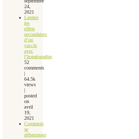
septembre
24,
2021
Limiter
les
effets
secondaires
d’un
vaccin
avec
l’homéopathie
52
comments
|
64.5k
views
|
posted
on
avril
19,
2021
Comment
se
débarrasser