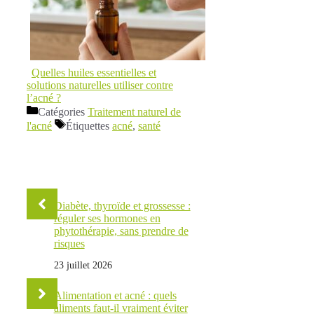
Quelles huiles essentielles et
solutions naturelles utiliser contre
l’acné ?
Catégories
Traitement naturel de
l'acné
Étiquettes
acné
,
santé
Diabète, thyroïde et grossesse :
réguler ses hormones en
phytothérapie, sans prendre de
risques
23 juillet 2026
Alimentation et acné : quels
aliments faut-il vraiment éviter