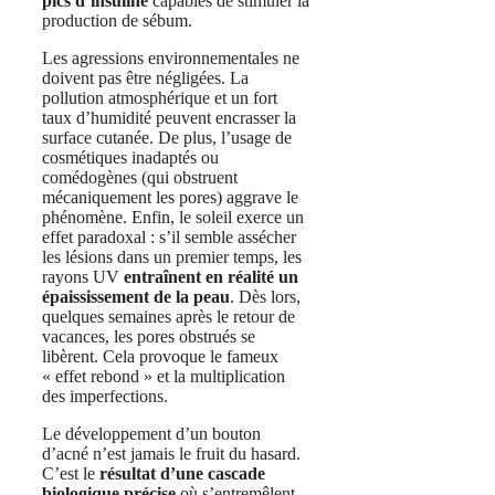
pics d’insuline
capables de stimuler la
production de sébum.
Les agressions environnementales ne
doivent pas être négligées. La
pollution atmosphérique et un fort
taux d’humidité peuvent encrasser la
surface cutanée. De plus, l’usage de
cosmétiques inadaptés ou
comédogènes (qui obstruent
mécaniquement les pores) aggrave le
phénomène. Enfin, le soleil exerce un
effet paradoxal : s’il semble assécher
les lésions dans un premier temps, les
rayons UV
entraînent en réalité un
épaississement de la peau
. Dès lors,
quelques semaines après le retour de
vacances, les pores obstrués se
libèrent. Cela provoque le fameux
« effet rebond » et la multiplication
des imperfections.
Le développement d’un bouton
d’acné n’est jamais le fruit du hasard.
C’est le
résultat d’une cascade
biologique précise
où s’entremêlent