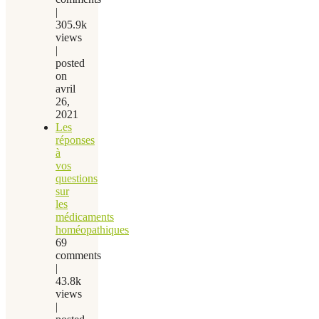
|
305.9k
views
|
posted
on
avril
26,
2021
Les
réponses
à
vos
questions
sur
les
médicaments
homéopathiques
69
comments
|
43.8k
views
|