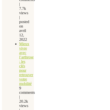
|
7.7k
views
|
posted
on
avril
12,
2022
Mieux
vivre
avec
l’arthrose
: les
clés
pour
retrouver
votre
mobilité
9
comments
|
20.2k
views