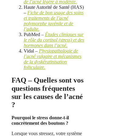
de l’acné légère à modérée.
Haute Autorité de Santé (HAS)
–
Fiche de bon usage des soins
et traitements de l’acné
polymorphe juvénile et de
l’adulte.
PubMed –
Études cliniques sur
le rôle du cortisol (stress) et des
hormones dans l’acné.
Vidal –
Physiopathologie de
l’acné vulgaire et mécanismes
de la dyskératinisation
folliculaire.
FAQ – Quelles sont vos
questions fréquentes
sur les causes de l’acné
?
Pourquoi le stress donne-t-il
concrètement des boutons ?
Lorsque vous stressez, votre système