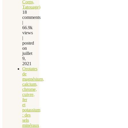
Corps,
Tatouage)
18
comments
|
66.9k
views
|
posted
on
juillet
9,
2021
Orotates
de
magnésium,
calcium,
chrome,
cuivre,
fer
et
potassium
: des
sels
minéraux