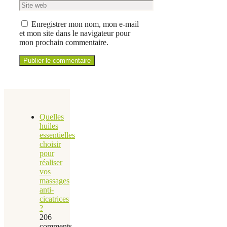
Enregistrer mon nom, mon e-mail
et mon site dans le navigateur pour
mon prochain commentaire.
Quelles
huiles
essentielles
choisir
pour
réaliser
vos
massages
anti-
cicatrices
?
206
comments