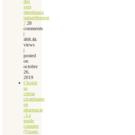
des
vers
intestinaux
naturellement
?
28
comments
|
468.4k
views
|
posted
on
octobre
26,
2019
Choisir
sa
crème
cicatrisante
en
pharmacie
: Le
guide
complet
(Visage,