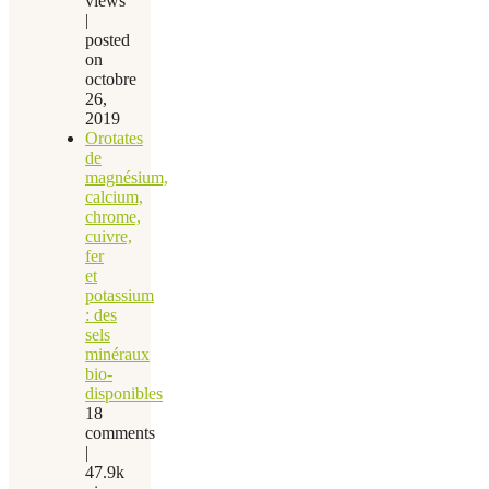
views
|
posted
on
octobre
26,
2019
Orotates
de
magnésium,
calcium,
chrome,
cuivre,
fer
et
potassium
: des
sels
minéraux
bio-
disponibles
18
comments
|
47.9k