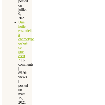
posted
on
juillet
9,
2021
Une
huile
essentielle
à
chémotype,
qu’est-
ce
que
c’est
?
16
comments
|
85.9k
views
|
posted
on
mars
15,
2021