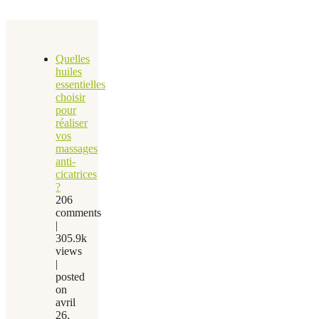
Quelles
huiles
essentielles
choisir
pour
réaliser
vos
massages
anti-
cicatrices
?
206
comments
|
305.9k
views
|
posted
on
avril
26,