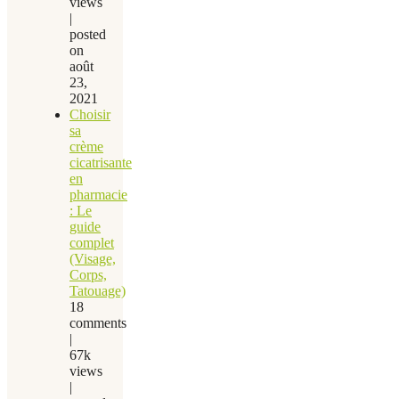
views
|
posted
on
août
23,
2021
Choisir
sa
crème
cicatrisante
en
pharmacie
: Le
guide
complet
(Visage,
Corps,
Tatouage)
18
comments
|
67k
views
|