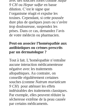
avec des souches fortes comme
Sulfur
9 CH
ou
Hepar sulfur
en basse
dilution. C’est le signe que
l’organisme réagit et expulse les
toxines. Cependant, si cette poussée
dure plus de quelques jours ou s’avère
trop douloureuse, suspendez les
prises. Dans ce cas, demandez l’avis
de votre médecin ou pharmacien.
Peut-on associer l’homéopathie aux
antibiotiques ou crèmes prescrits
par un dermatologue ?
Tout à fait. L’homéopathie n’entraîne
aucune interaction médicamenteuse
négative avec les traitements
allopathiques. Au contraire, on
conseille régulièrement certaines
souches (comme
Natrum muriaticum
9 CH
) pour atténuer les effets
indésirables des traitements classiques.
Par exemple, elles peuvent réduire la
sécheresse extrême de la peau causée
par certains médicaments.