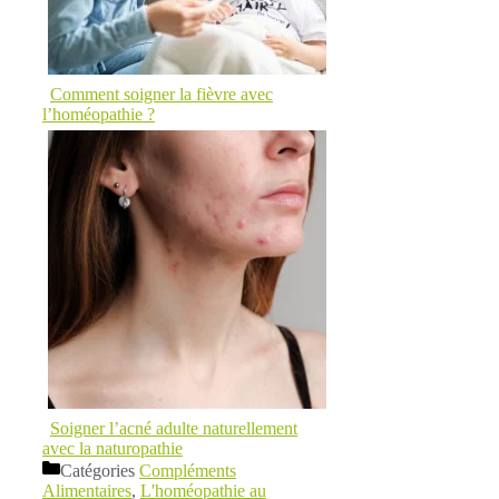
Comment soigner la fièvre avec
l’homéopathie ?
Soigner l’acné adulte naturellement
avec la naturopathie
Catégories
Compléments
Alimentaires
,
L'homéopathie au