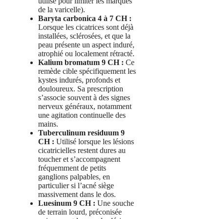
utilisé pour limiter les marques
de la varicelle).
Baryta carbonica 4 à 7 CH :
Lorsque les cicatrices sont déjà
installées, sclérosées, et que la
peau présente un aspect induré,
atrophié ou localement rétracté.
Kalium bromatum 9 CH :
Ce
remède cible spécifiquement les
kystes indurés, profonds et
douloureux. Sa prescription
s’associe souvent à des signes
nerveux généraux, notamment
une agitation continuelle des
mains.
Tuberculinum residuum 9
CH :
Utilisé lorsque les lésions
cicatricielles restent dures au
toucher et s’accompagnent
fréquemment de petits
ganglions palpables, en
particulier si l’acné siège
massivement dans le dos.
Luesinum 9 CH :
Une souche
de terrain lourd, préconisée