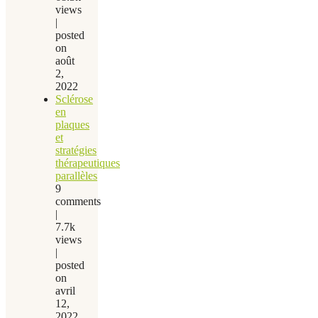
views
|
posted
on
août
2,
2022
Sclérose
en
plaques
et
stratégies
thérapeutiques
parallèles
9
comments
|
7.7k
views
|
posted
on
avril
12,
2022