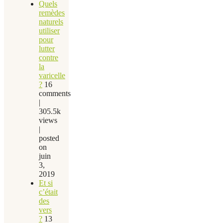
Quels
remèdes
naturels
utiliser
pour
lutter
contre
la
varicelle
?
16
comments
|
305.5k
views
|
posted
on
juin
3,
2019
Et si
c’était
des
vers
?
13