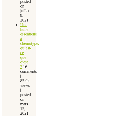
posted
on
juillet
9,
2021
Une
huile
essentielle
à
chémotype,
qu’est-
ce
que
c’est
?
16
comments
|
85.9k
views
|
posted
on
mars
15,
2021