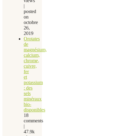
views
|
posted
on
octobre
26,
2019
Orotates
de
magnésium,
calcium,
chrome,
cuivre,
fer
et
potassium
: des
sels
minéraux
bio-
disponibles
18
comments
|
47.9k