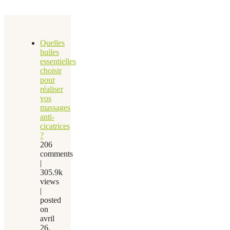
Quelles
huiles
essentielles
choisir
pour
réaliser
vos
massages
anti-
cicatrices
?
206
comments
|
305.9k
views
|
posted
on
avril
26,