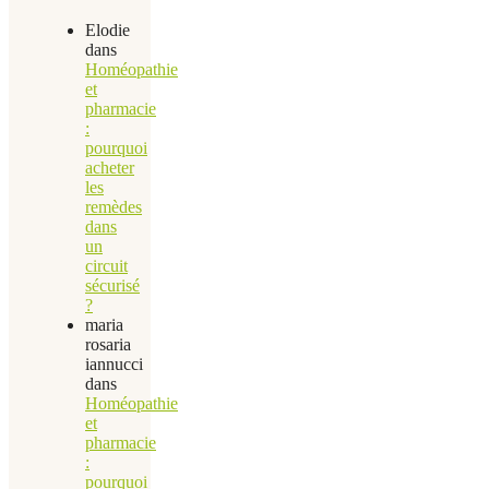
Elodie
dans
Homéopathie
et
pharmacie
:
pourquoi
acheter
les
remèdes
dans
un
circuit
sécurisé
?
maria
rosaria
iannucci
dans
Homéopathie
et
pharmacie
:
pourquoi