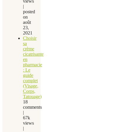
views
|
posted
on
août
23,
2021
Choisir
sa
crème
cicatrisante
en
pharmacie
: Le
guide
complet
(Visage,
Corps,
Tatouage)
18
comments
|
67k
views
|