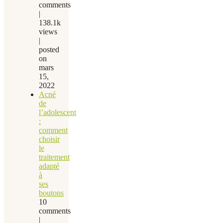
comments
|
138.1k
views
|
posted
on
mars
15,
2022
Acné
de
l’adolescent
:
comment
choisir
le
traitement
adapté
à
ses
boutons
10
comments
|