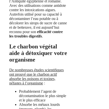
l’Antiquité égyptienne et romaine.
Avec des utilisations comme antidote
contre les intoxications aigues.
Autrefois utilisé pour sa capacité à
décontaminer l’eau potable ou à
décolorer les sirops de sucre de canne
et de betterave, il est aujourd’hui
reconnu pour son
efficacité contre
les troubles digestifs
.
Le charbon végétal
aide à détoxiquer votre
organisme
De nombreuses études scientifiques
ont prouvé que le charbon actif
absorbe les poisons et toxines,
néfastes à l’organisme
:
Probablement l’agent de
décontamination le plus simple
et le plus efficace
Absorbe les métaux lourds
(mercure, plomb), les