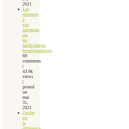
2021
Les
réponses
à
vos
questions
sur
les
médicaments
homéopathiques
69
comments
|
43.9k
views
|
posted
on
mai
31,
2021
Quelle
est
la
différence