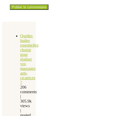
Quelles
huiles
essentielles
choisir
pour
réaliser
vos
massages
anti-
cicatrices
?
206
comments
|
305.9k
views
|
posted