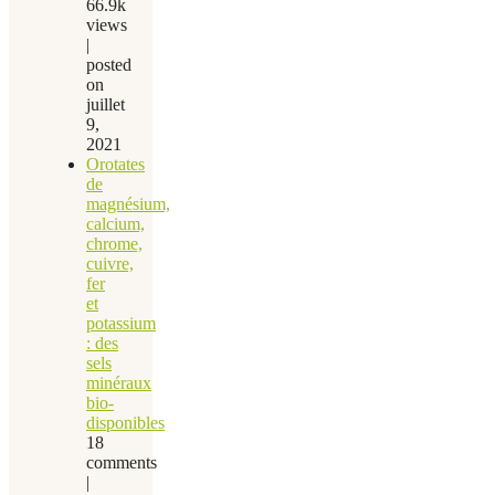
66.9k
views
|
posted
on
juillet
9,
2021
Orotates
de
magnésium,
calcium,
chrome,
cuivre,
fer
et
potassium
: des
sels
minéraux
bio-
disponibles
18
comments
|