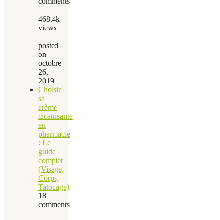
comments
|
468.4k
views
|
posted
on
octobre
26,
2019
Choisir
sa
crème
cicatrisante
en
pharmacie
: Le
guide
complet
(Visage,
Corps,
Tatouage)
18
comments
|