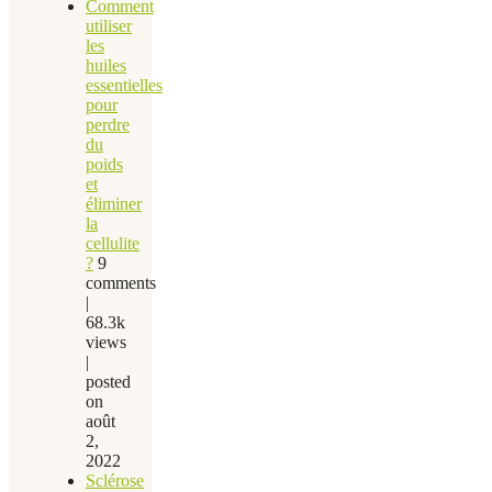
Comment
utiliser
les
huiles
essentielles
pour
perdre
du
poids
et
éliminer
la
cellulite
?
9
comments
|
68.3k
views
|
posted
on
août
2,
2022
Sclérose