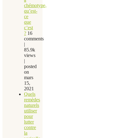
chémotype,
qu’est-
ce
que
c’est
?
16
comments
|
85.9k
views
|
posted
on
mars
15,
2021
Quels
remèdes
naturels
utiliser
pour
lutter
contre
la