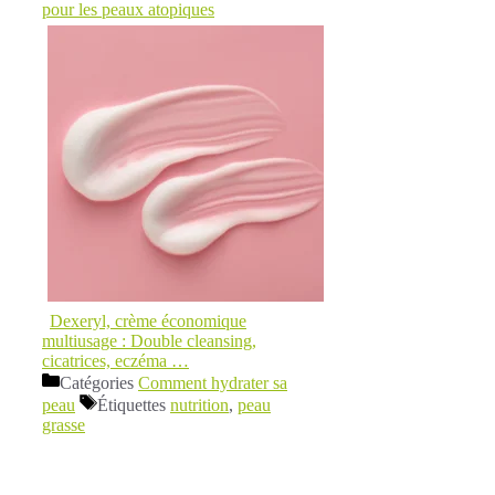
pour les peaux atopiques
Dexeryl, crème économique
multiusage : Double cleansing,
cicatrices, eczéma …
Catégories
Comment hydrater sa
peau
Étiquettes
nutrition
,
peau
grasse