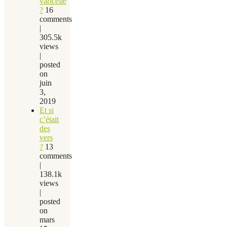
varicelle
?
16
comments
|
305.5k
views
|
posted
on
juin
3,
2019
Et si
c’était
des
vers
?
13
comments
|
138.1k
views
|
posted
on
mars