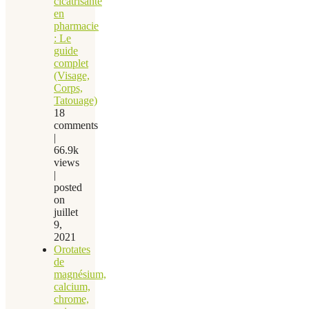
cicatrisante
en
pharmacie
: Le
guide
complet
(Visage,
Corps,
Tatouage)
18
comments
|
66.9k
views
|
posted
on
juillet
9,
2021
Orotates
de
magnésium,
calcium,
chrome,