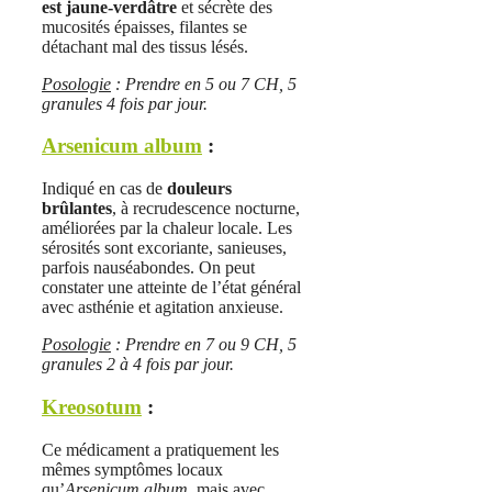
est jaune-verdâtre
et sécrète des
mucosités épaisses, filantes se
détachant mal des tissus lésés.
Posologie
: Prendre en 5 ou 7 CH, 5
granules 4 fois par jour.
Arsenicum album
:
Indiqué en cas de
douleurs
brûlantes
, à recrudescence nocturne,
améliorées par la chaleur locale. Les
sérosités sont excoriante, sanieuses,
parfois nauséabondes. On peut
constater une atteinte de l’état général
avec asthénie et agitation anxieuse.
Posologie
: Prendre en 7 ou 9 CH, 5
granules 2 à 4 fois par jour.
Kreosotum
:
Ce médicament a pratiquement les
mêmes symptômes locaux
qu’
Arsenicum album
, mais avec