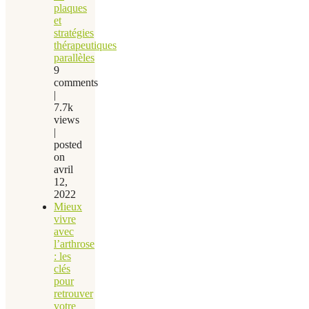
plaques
et
stratégies
thérapeutiques
parallèles
9
comments
|
7.7k
views
|
posted
on
avril
12,
2022
Mieux
vivre
avec
l’arthrose
: les
clés
pour
retrouver
votre