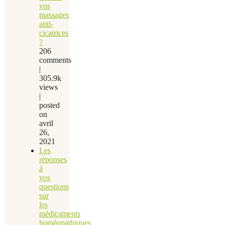
vos
massages
anti-
cicatrices
?
206
comments
|
305.9k
views
|
posted
on
avril
26,
2021
Les
réponses
à
vos
questions
sur
les
médicaments
homéopathiques