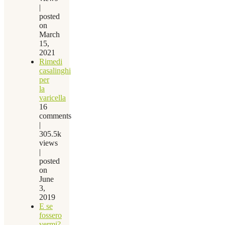
|
posted
on
March
15,
2021
Rimedi
casalinghi
per
la
varicella
16
comments
|
305.5k
views
|
posted
on
June
3,
2019
E se
fossero
vermi?