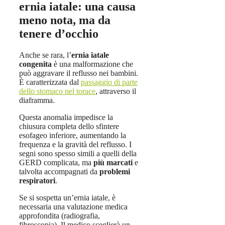
ernia iatale: una causa
meno nota, ma da
tenere d’occhio
Anche se rara, l’
ernia iatale
congenita
è una malformazione che
può aggravare il reflusso nei bambini.
È caratterizzata dal
passaggio di parte
dello stomaco nel torace
, attraverso il
diaframma.
Questa anomalia impedisce la
chiusura completa dello sfintere
esofageo inferiore, aumentando la
frequenza e la gravità del reflusso. I
segni sono spesso simili a quelli della
GERD complicata, ma
più marcati
e
talvolta accompagnati da
problemi
respiratori
.
Se si sospetta un’ernia iatale, è
necessaria una valutazione medica
approfondita (radiografia,
fibroscopia). Il medico sceglierà un