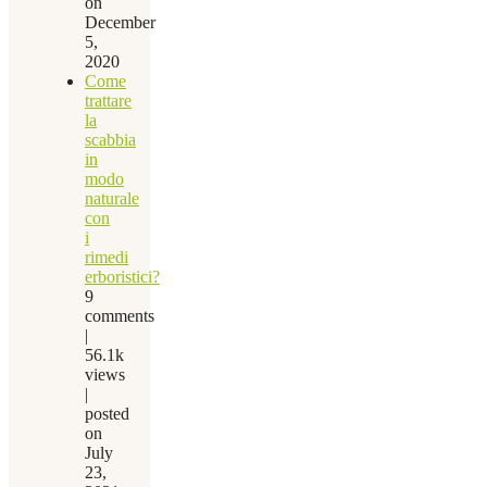
on
December
5,
2020
Come
trattare
la
scabbia
in
modo
naturale
con
i
rimedi
erboristici?
9
comments
|
56.1k
views
|
posted
on
July
23,