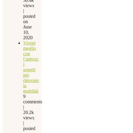
30.4k
views
|
posted
on
June
10,
2020
Vivere
meglio
con
l’artrosi:
i
segreti
per
ritrovare
la
mobilità
9
comments
|
20.2k
views
|
posted