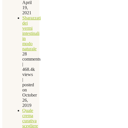
April
19,
2021
Sbarazzati
dei
vermi
intestinali
in
modo
naturale
28
comments
|
468.4k
views
|
posted
on
October
26,
2019
Quale
crema
curativa
scegliere