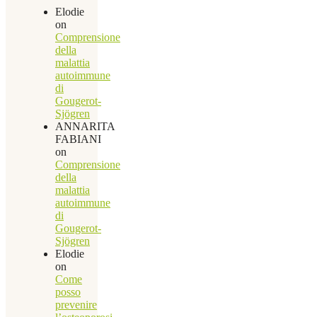
Elodie
on
Comprensione
della
malattia
autoimmune
di
Gougerot-
Sjögren
ANNARITA
FABIANI
on
Comprensione
della
malattia
autoimmune
di
Gougerot-
Sjögren
Elodie
on
Come
posso
prevenire