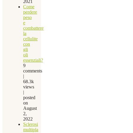
2021
Come
perdere
peso
e
combattere
la
cellulite
con
gli
oli
essenziali?
9
comments
|
68.3k
views
|
posted
on
August
2,
2022
Sclerosi
multipla