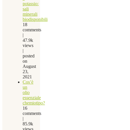
potassio:
sali
minerali
biodisponibili
18
comments
|
47.9k
views
|
posted
on
August
23,
2021
Cos’è
un
olio
essenziale
chemiotipo?
16
comments
|
85.9k
views