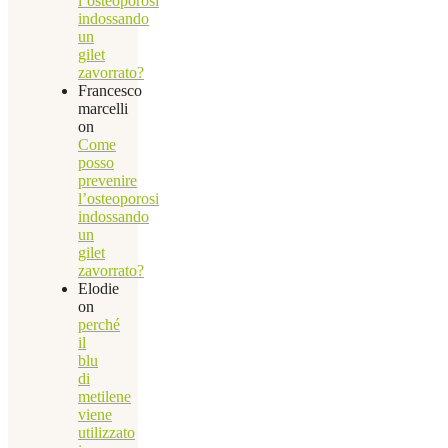
l’osteoporosi
indossando
un
gilet
zavorrato?
Francesco
marcelli
on
Come
posso
prevenire
l’osteoporosi
indossando
un
gilet
zavorrato?
Elodie
on
perché
il
blu
di
metilene
viene
utilizzato