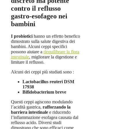
discreto ma potente
contro il reflusso
gastro-esofageo nei
bambini
I probiotici
hanno un effetto benefico
dimostrato sulla salute digestiva dei
bambini. Alcuni ceppi specifici
possono aiutare a
riequilibrare la flora
intestinale
, migliorare la digestione e
limitare il reflusso.
Alcuni dei ceppi più studiati sono :
Lactobacillus reuteri DSM
17938
Bifidobacterium breve
Questi ceppi agiscono modulando
l’acidità gastrica,
rafforzando la
barriera intestinale
e riducendo
l’infiammazione esofagea causata dal
reflusso acido. Diversi studi
dimostrano che sono efficaci come