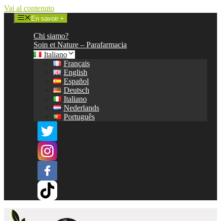
Vai al contenuto
En savoir +
Chi siamo?
Soin et Nature – Parafarmacia
Italiano
Français
English
Español
Deutsch
Italiano
Nederlands
Português