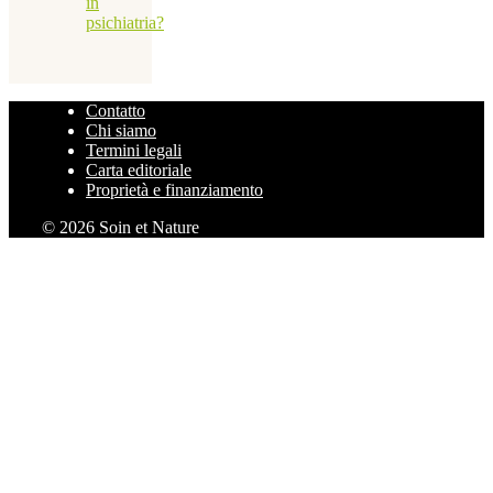
in
psichiatria?
Contatto
Chi siamo
Termini legali
Carta editoriale
Proprietà e finanziamento
© 2026 Soin et Nature