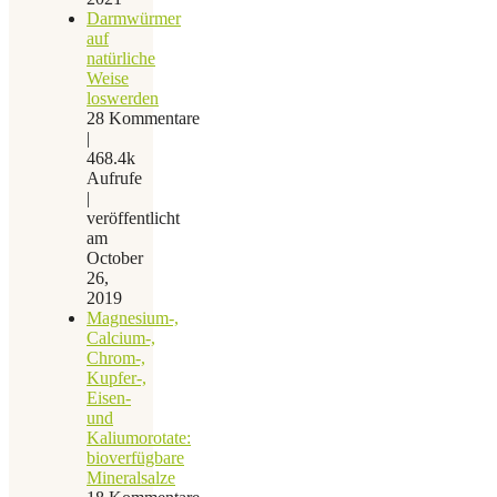
Darmwürmer
auf
natürliche
Weise
loswerden
28 Kommentare
|
468.4k
Aufrufe
|
veröffentlicht
am
October
26,
2019
Magnesium-,
Calcium-,
Chrom-,
Kupfer-,
Eisen-
und
Kaliumorotate:
bioverfügbare
Mineralsalze