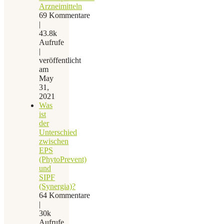
Arzneimitteln
69 Kommentare
|
43.8k
Aufrufe
|
veröffentlicht
am
May
31,
2021
Was
ist
der
Unterschied
zwischen
EPS
(PhytoPrevent)
und
SIPF
(Synergia)?
64 Kommentare
|
30k
Aufrufe