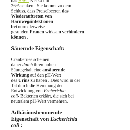
das
HWI-
Risiko um
26% senken . Sie kommt zu dem
Schluss, dass Preiselbeeren
das
Wiederauftreten von
Harnwegsinfektionen
bei
normalerweise
gesunden
Frauen
wirksam
verhindern
können
.
Säuernde Eigenschaft:
Cranberries scheinen
daher
durch
ihren hohen
Säuregehalt eine
ansäuernde
Wirkung
auf den pH-Wert
des
Urins
zu haben . Dies wird in der
Tat durch die Hemmung der
Entwicklung von
Escherichia
coli-
Bakterien erklärt, die sich bei
neutralem pH-Wert vermehren.
Adhäsionshemmende
Eigenschaft von
Escherichia
coli
: