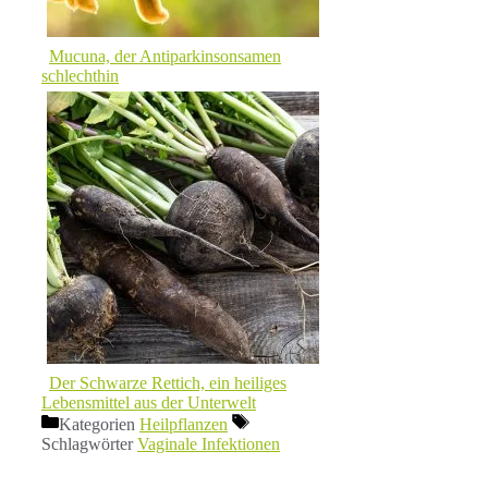
Mucuna, der Antiparkinsonsamen
schlechthin
Der Schwarze Rettich, ein heiliges
Lebensmittel aus der Unterwelt
Kategorien
Heilpflanzen
Schlagwörter
Vaginale Infektionen