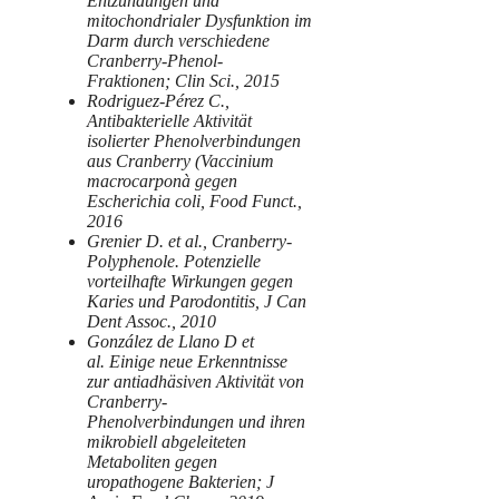
Entzündungen und
mitochondrialer Dysfunktion im
Darm durch verschiedene
Cranberry-Phenol-
Fraktionen; Clin Sci., 2015
Rodriguez-Pérez C.,
Antibakterielle Aktivität
isolierter Phenolverbindungen
aus Cranberry (Vaccinium
macrocarponà gegen
Escherichia coli, Food Funct.,
2016
Grenier D. et al., Cranberry-
Polyphenole. Potenzielle
vorteilhafte Wirkungen gegen
Karies und Parodontitis, J Can
Dent Assoc., 2010
González de Llano D et
al. Einige neue Erkenntnisse
zur antiadhäsiven Aktivität von
Cranberry-
Phenolverbindungen und ihren
mikrobiell abgeleiteten
Metaboliten gegen
uropathogene Bakterien; J