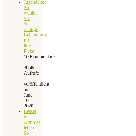
Jugendakne:
So
wählen
Sie
die
richtige
Behandlung
für
ihre
Pickel
10 Kommentare
|
30.4k
Aufrufe
|
veröffentlicht
am
June
10,
2020
Besser
mit
Arthrose
leben:
So