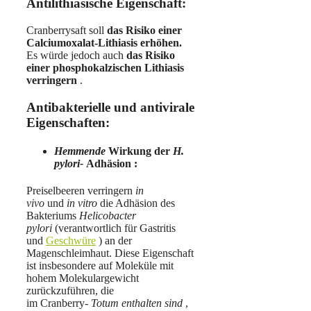
Antilithiasische Eigenschaft:
Cranberrysaft soll
das Risiko einer
Calciumoxalat-Lithiasis erhöhen.
Es würde jedoch auch
das Risiko
einer phosphokalzischen Lithiasis
verringern
.
Antibakterielle und antivirale
Eigenschaften:
Hemmende
Wirkung der
H.
pylori-
Adhäsion :
Preiselbeeren verringern
in
vivo
und
in vitro
die Adhäsion des
Bakteriums
Helicobacter
pylori
(verantwortlich für Gastritis
und
Geschwüre
) an der
Magenschleimhaut. Diese Eigenschaft
ist insbesondere auf Moleküle mit
hohem Molekulargewicht
zurückzuführen, die
im Cranberry-
Totum enthalten sind
,