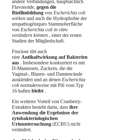
andere Verbindungen, hauptsächlich
Flavonoide,
gegen die
Biofilmbildung
von
Escherichia coli
wirken
und auch die Hydrophobie der
uropathogéniques Stammoberfläche
von
Escherichia coli in vitro
verändern können
, einer der ersten
Stadien der Mitgliedschaft.
Fructose übt auch
eine
Antihaftwirkung auf Bakterien
aus
. Insbesondere konkurriert es mit
D-Mannosen, Zuckern, die die
Vaginal-, Blasen- und Dammwände
auskleiden und an denen
Escherichia
coli
normalerweise mit Pili vom Typ
16 haften
bleibt
.
Ein weiterer Vorteil von Cranberry-
Extrakten besteht darin, dass
ihre
Anwendung die Ergebnisse der
zytobakteriologischen
Urinuntersuchung
(ECBU) nicht
verändert.