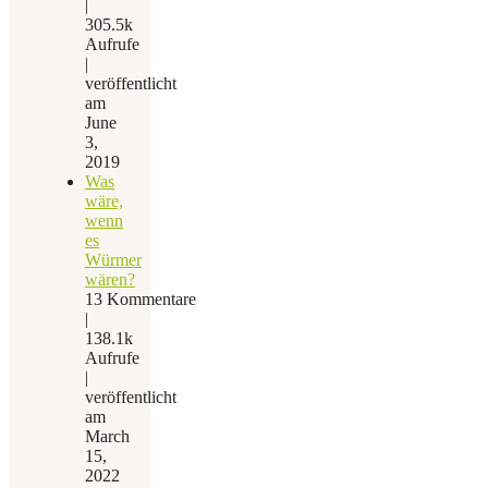
|
305.5k
Aufrufe
|
veröffentlicht
am
June
3,
2019
Was
wäre,
wenn
es
Würmer
wären?
13 Kommentare
|
138.1k
Aufrufe
|
veröffentlicht
am
March
15,
2022