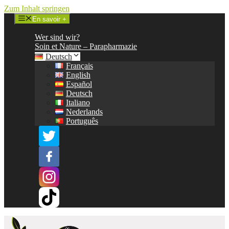
Zum Inhalt springen
En savoir +
Wer sind wir?
Soin et Nature – Parapharmazie
Deutsch
Français
English
Español
Deutsch
Italiano
Nederlands
Português