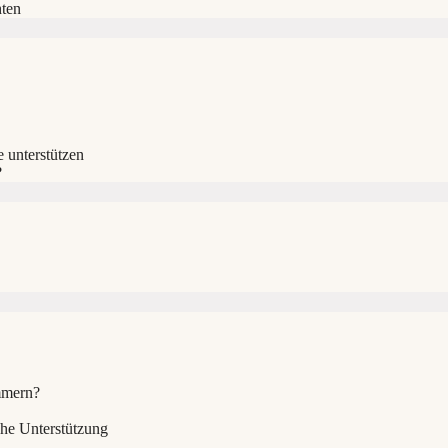
hten
 unterstützen
?
mmern?
he Unterstützung