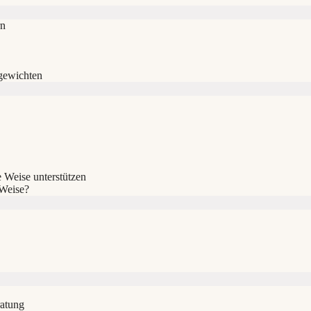
rn
gewichten
 Weise unterstützen
 Weise?
ratung