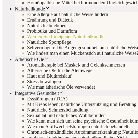
Homöopathische Mittel bei hormonellen Ungleichgewic
Naturheilkunde
Eine Allergie auf natürliche Weise lindern
Ernährung und Diätetik
Natürlich abnehmen
Probiotika und Darmflora
Werden Sie Ihr eigener Naturheilkundler
Natürliche Sportpflege
Sehvermögen: Die Augengesundheit auf natürliche Weise
Wie lindert man einen Mückenstich auf natürliche Weise
Ätherische Öle
Aromatherapie bei Muskel- und Gelenkschmerzen
Ätherische Öle für die Atemwege
Haut und Blutkreislauf
Stress bewältigen
Wie man ätherische Öle verwendet
Integrative Gesundheit
Essstörungen (TCA)
Mit Krebs leben: natürliche Unterstützung und Beratung
Natürliche Schmerzbehandlung
Sexualität und natürliches Wohlbefinden
Wie kann man sich um seine psychische Gesundheit kü
Wie man Stoffwechselstörungen natürlich behandelt
Chronisch-entzündliche Autoimmunerkrankung: Natürlic
Infektionskrankheiten aus naturheilkundlicher Sicht