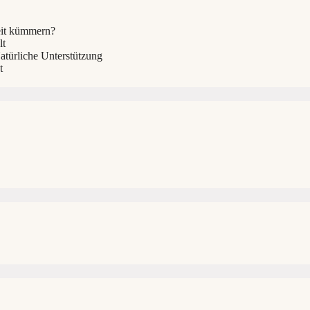
eit kümmern?
lt
türliche Unterstützung
t