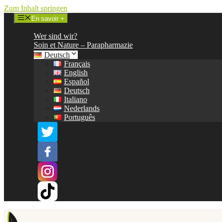
Zum Inhalt springen
En savoir +
Wer sind wir?
Soin et Nature – Parapharmazie
Deutsch
Français
English
Español
Deutsch
Italiano
Nederlands
Português