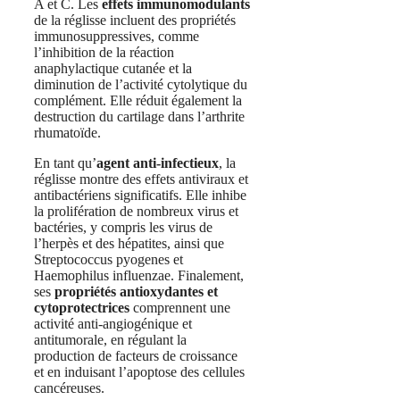
A et C. Les
effets immunomodulants
de la réglisse incluent des propriétés
immunosuppressives, comme
l’inhibition de la réaction
anaphylactique cutanée et la
diminution de l’activité cytolytique du
complément. Elle réduit également la
destruction du cartilage dans l’arthrite
rhumatoïde.
En tant qu’
agent anti-infectieux
, la
réglisse montre des effets antiviraux et
antibactériens significatifs. Elle inhibe
la prolifération de nombreux virus et
bactéries, y compris les virus de
l’herpès et des hépatites, ainsi que
Streptococcus pyogenes et
Haemophilus influenzae. Finalement,
ses
propriétés antioxydantes et
cytoprotectrices
comprennent une
activité anti-angiogénique et
antitumorale, en régulant la
production de facteurs de croissance
et en induisant l’apoptose des cellules
cancéreuses.