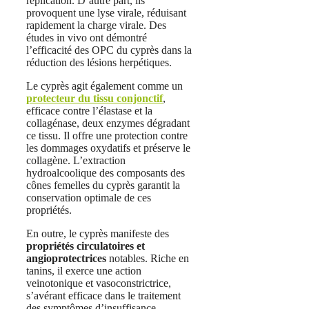
réplication. D’autre part, ils
provoquent une lyse virale, réduisant
rapidement la charge virale. Des
études in vivo ont démontré
l’efficacité des OPC du cyprès dans la
réduction des lésions herpétiques.
Le cyprès agit également comme un
protecteur du tissu conjonctif
,
efficace contre l’élastase et la
collagénase, deux enzymes dégradant
ce tissu. Il offre une protection contre
les dommages oxydatifs et préserve le
collagène. L’extraction
hydroalcoolique des composants des
cônes femelles du cyprès garantit la
conservation optimale de ces
propriétés.
En outre, le cyprès manifeste des
propriétés circulatoires et
angioprotectrices
notables. Riche en
tanins, il exerce une action
veinotonique et vasoconstrictrice,
s’avérant efficace dans le traitement
des symptômes d’insuffisance