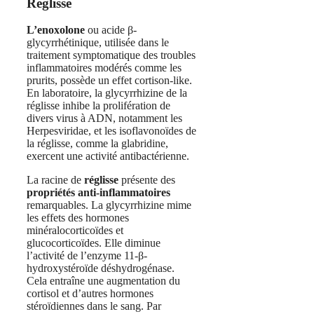
Réglisse
L’enoxolone
ou acide β-
glycyrrhétinique, utilisée dans le
traitement symptomatique des troubles
inflammatoires modérés comme les
prurits, possède un effet cortison-like.
En laboratoire, la glycyrrhizine de la
réglisse inhibe la prolifération de
divers virus à ADN, notamment les
Herpesviridae, et les isoflavonoïdes de
la réglisse, comme la glabridine,
exercent une activité antibactérienne.
La racine de
réglisse
présente des
propriétés anti-inflammatoires
remarquables. La glycyrrhizine mime
les effets des hormones
minéralocorticoïdes et
glucocorticoïdes. Elle diminue
l’activité de l’enzyme 11-β-
hydroxystéroïde déshydrogénase.
Cela entraîne une augmentation du
cortisol et d’autres hormones
stéroïdiennes dans le sang. Par