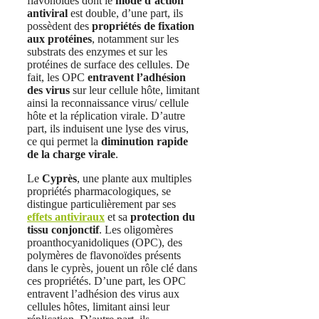
flavonoïdes dont le
mode d’action
antiviral
est double, d’une part, ils
possèdent des
propriétés de fixation
aux protéines
, notamment sur les
substrats des enzymes et sur les
protéines de surface des cellules. De
fait, les OPC
entravent l’adhésion
des virus
sur leur cellule hôte, limitant
ainsi la reconnaissance virus/ cellule
hôte et la réplication virale. D’autre
part, ils induisent une lyse des virus,
ce qui permet la
diminution rapide
de la charge virale
.
Le
Cyprès
, une plante aux multiples
propriétés pharmacologiques, se
distingue particulièrement par ses
effets antiviraux
et sa
protection du
tissu conjonctif
. Les oligomères
proanthocyanidoliques (OPC), des
polymères de flavonoïdes présents
dans le cyprès, jouent un rôle clé dans
ces propriétés. D’une part, les OPC
entravent l’adhésion des virus aux
cellules hôtes, limitant ainsi leur