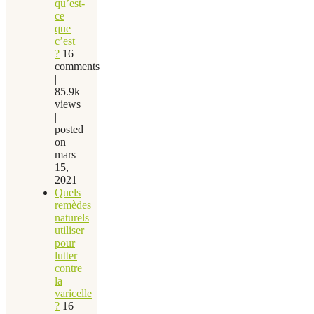
qu’est-
ce
que
c’est
?
16
comments
|
85.9k
views
|
posted
on
mars
15,
2021
Quels
remèdes
naturels
utiliser
pour
lutter
contre
la
varicelle
?
16