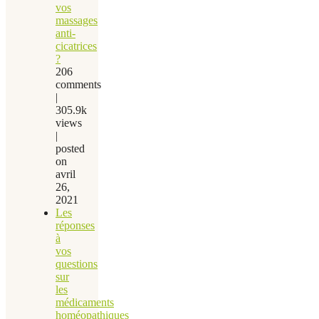
vos
massages
anti-
cicatrices
?
206
comments
|
305.9k
views
|
posted
on
avril
26,
2021
Les
réponses
à
vos
questions
sur
les
médicaments
homéopathiques