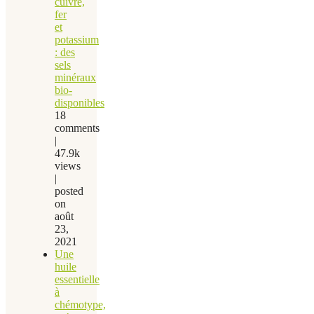
cuivre,
fer
et
potassium
: des
sels
minéraux
bio-
disponibles
18
comments
|
47.9k
views
|
posted
on
août
23,
2021
Une
huile
essentielle
à
chémotype,