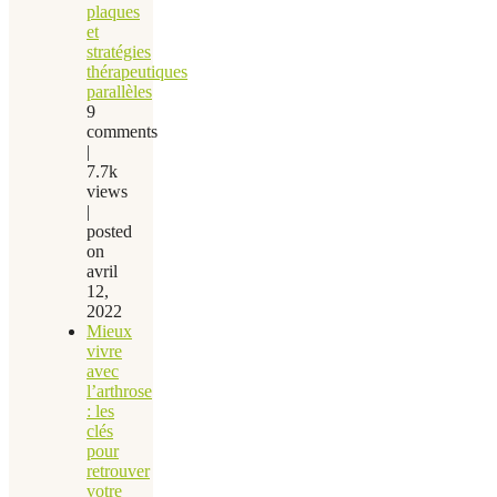
plaques
et
stratégies
thérapeutiques
parallèles
9
comments
|
7.7k
views
|
posted
on
avril
12,
2022
Mieux
vivre
avec
l’arthrose
: les
clés
pour
retrouver
votre