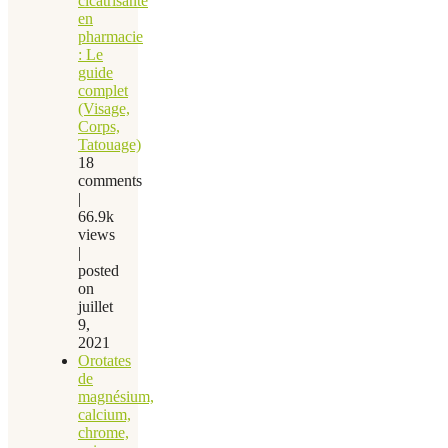
cicatrisante
en
pharmacie
: Le
guide
complet
(Visage,
Corps,
Tatouage)
18
comments
|
66.9k
views
|
posted
on
juillet
9,
2021
Orotates
de
magnésium,
calcium,
chrome,