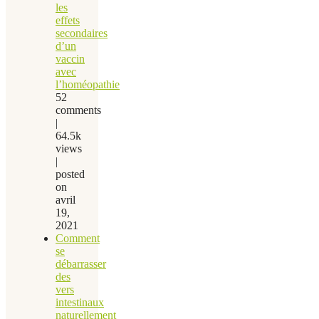
les
effets
secondaires
d’un
vaccin
avec
l’homéopathie
52
comments
|
64.5k
views
|
posted
on
avril
19,
2021
Comment
se
débarrasser
des
vers
intestinaux
naturellement