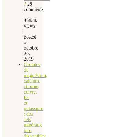
?
28
comments
|
468.4k
views
|
posted
on
octobre
26,
2019
Orotates
de
magnésium,
calcium,
chrome,
cuivre,
fer
et
potassium
: des
sels
minéraux
bio-
disponibles