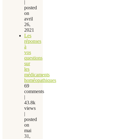
|
posted
on
avril
26,
2021
Les
réponses
à
vos
questions
sur
les
médicaments
homéopathiques
69
comments
|
43.8k
views
|
posted
on
mai
31,