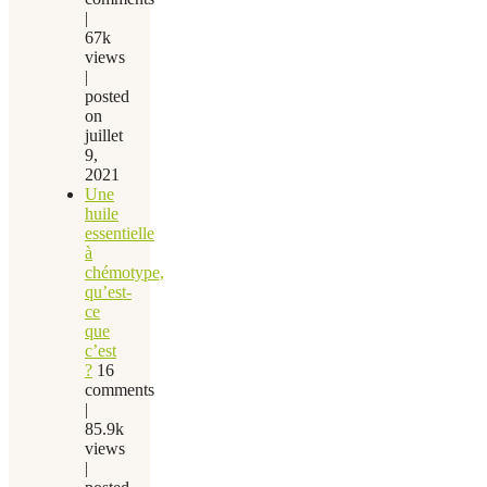
|
67k
views
|
posted
on
juillet
9,
2021
Une
huile
essentielle
à
chémotype,
qu’est-
ce
que
c’est
?
16
comments
|
85.9k
views
|