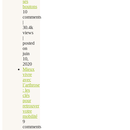
ses
boutons
10
comments
|
30.4k
views
|
posted
on
juin
10,
2020
Mieux
vivre
avec
l’arthrose
: les
clés
pour
retrouver
votre
mobilité
9
comments