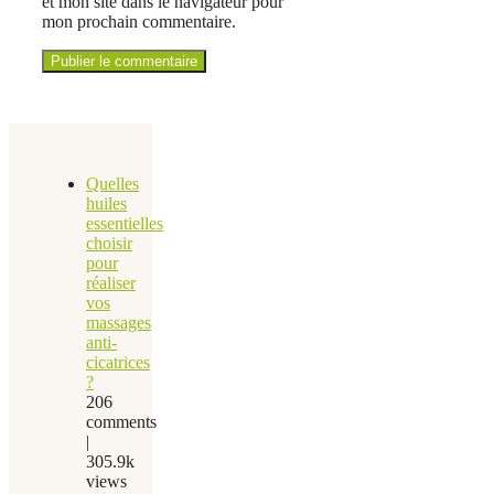
et mon site dans le navigateur pour
mon prochain commentaire.
Quelles
huiles
essentielles
choisir
pour
réaliser
vos
massages
anti-
cicatrices
?
206
comments
|
305.9k
views