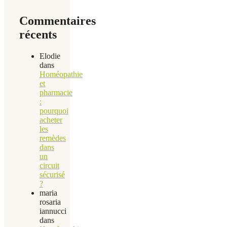
Commentaires
récents
Elodie
dans
Homéopathie
et
pharmacie
:
pourquoi
acheter
les
remèdes
dans
un
circuit
sécurisé
?
maria
rosaria
iannucci
dans