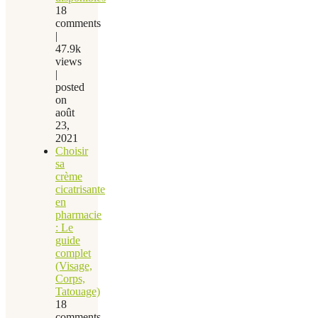
18
comments
|
47.9k
views
|
posted
on
août
23,
2021
Choisir
sa
crème
cicatrisante
en
pharmacie
: Le
guide
complet
(Visage,
Corps,
Tatouage)
18
comments