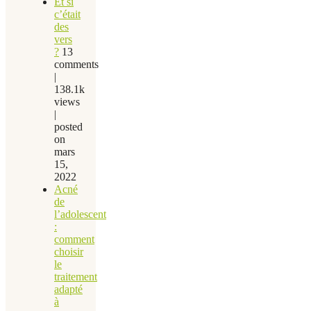
Et si
c’était
des
vers
?
13
comments
|
138.1k
views
|
posted
on
mars
15,
2022
Acné
de
l’adolescent
:
comment
choisir
le
traitement
adapté
à