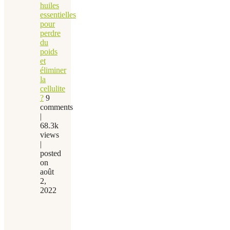
huiles
essentielles
pour
perdre
du
poids
et
éliminer
la
cellulite
?
9
comments
|
68.3k
views
|
posted
on
août
2,
2022