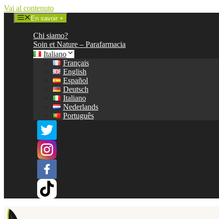
Vai al contenuto
En savoir +
Chi siamo?
Soin et Nature – Parafarmacia
Italiano
Français
English
Español
Deutsch
Italiano
Nederlands
Português