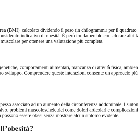
orea (BMI), calcolato dividendo il peso (in chilogrammi) per il quadrato
nsiderato indicativo di obesità. È però fondamentale considerare altri fa
 muscolare per ottenere una valutazione più completa.
genetiche, comportamenti alimentari, mancanza di attività fisica, ambien
 suo sviluppo. Comprendere queste interazioni consente un approccio più
, spesso associato ad un aumento della circonferenza addominale. I sinto
ssivo, problemi muscoloscheletrici come dolori articolari e complicazioni
i possono essere obesi senza mostrare alcun sintomo evidente.
ll’obesità?