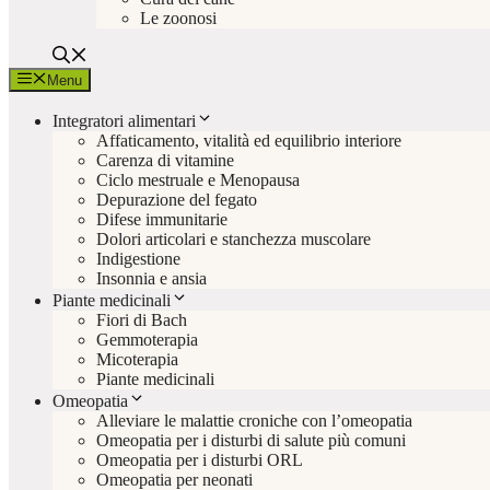
Le zoonosi
Menu
Integratori alimentari
Affaticamento, vitalità ed equilibrio interiore
Carenza di vitamine
Ciclo mestruale e Menopausa
Depurazione del fegato
Difese immunitarie
Dolori articolari e stanchezza muscolare
Indigestione
Insonnia e ansia
Piante medicinali
Fiori di Bach
Gemmoterapia
Micoterapia
Piante medicinali
Omeopatia
Alleviare le malattie croniche con l’omeopatia
Omeopatia per i disturbi di salute più comuni
Omeopatia per i disturbi ORL
Omeopatia per neonati