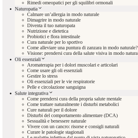
Rimedi omeopatici per gli squilibri ormonali
Naturopatia
Calmare un’allergia in modo naturale
Dimagrire in modo naturale
Diventa il tuo naturopata
Nutrizione e dietetica
Probiotici e flora intestinale
Cura naturale per lo sportivo
Come alleviare una puntura di zanzara in modo naturale?
Visione: prendersi cura della salute visiva in modo natura
Oli essenziali
Aromaterapia per i dolori muscolari e articolari
Come usare gli oli essenziali
Gestire lo stress
Oli essenziali per le vie respiratorie
Pelle e circolazione sanguigna
Salute integrativa
Come prendersi cura della propria salute mentale
Come trattare naturalmente i disturbi metabolici
Cure naturali per il dolore
Disturbi del comportamento alimentare (DCA)
Sessualità e benessere naturale
Vivere con un cancro: risorse e consigli naturali
Curare le patologie stagionali
Le malattie infettive dal punto di vista naturopatico