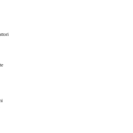
ttori
te
mi